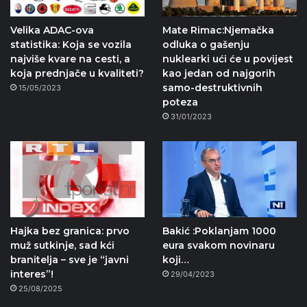
Velika ADAC-ova
Mate Rimac:Njemačka
statistika: Koja se vozila
odluka o gašenju
najviše kvare na cesti, a
nuklearki ući će u povijest
koja prednjače u kvaliteti?
kao jedan od najgorih
samo-destruktivnih
15/05/2023
poteza
31/01/2023
Hajka bez granica: prvo
Bakić :Poklanjam 1000
muž sutkinje, sad kći
eura svakom novinaru
branitelja – sve je “javni
koji…
interes”!
29/04/2023
25/08/2025