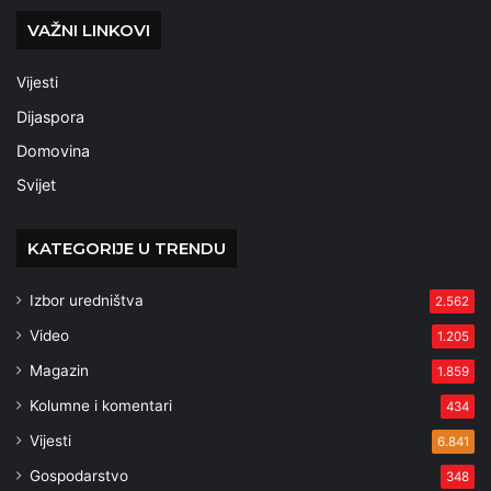
VAŽNI LINKOVI
Vijesti
Dijaspora
Domovina
Svijet
KATEGORIJE U TRENDU
Izbor uredništva
2.562
Video
1.205
Magazin
1.859
Kolumne i komentari
434
Vijesti
6.841
Gospodarstvo
348