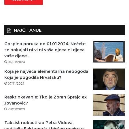
NAJČITANIJE
Gospina poruka od 01.01.2024: Nećete
se pokajati ni vi ni vaša djeca ni djeca
vaše djece…
01/01/2024
Koja je najveća elementarna nepogoda
koja je pogodila Hrvatsku?
07/11/2021
Raskrinkavanje: Tko je Zoran Šprajc ex
Jovanović?
29/11/2023
Taksist nokautirao Petra Vidova,
voditelja Faktografa i bivšeg novinara