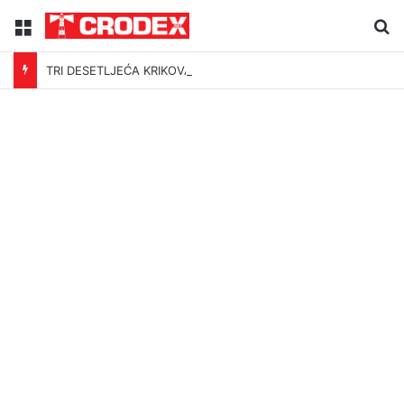
Menu
Tr
TRI DESETLJEĆA KRIKOVA OČAJNIKA