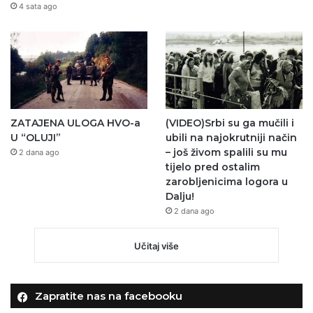
4 sata ago
ZATAJENA ULOGA HVO-a
(VIDEO)Srbi su ga mučili i
U “OLUJI”
ubili na najokrutniji način
– još živom spalili su mu
2 dana ago
tijelo pred ostalim
zarobljenicima logora u
Dalju!
2 dana ago
Učitaj više
Zapratite nas na facebooku