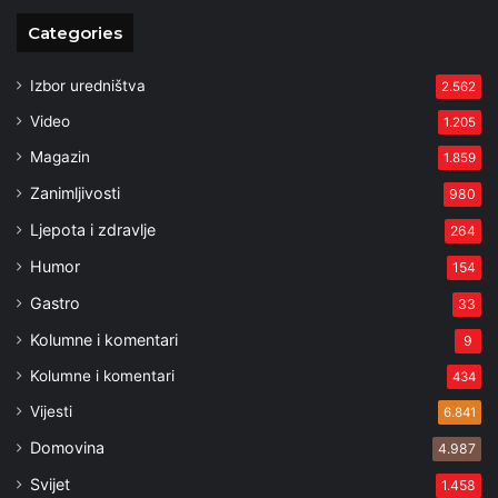
Categories
Izbor uredništva
2.562
Video
1.205
Magazin
1.859
Zanimljivosti
980
Ljepota i zdravlje
264
Humor
154
Gastro
33
Kolumne i komentari
9
Kolumne i komentari
434
Vijesti
6.841
Domovina
4.987
Svijet
1.458