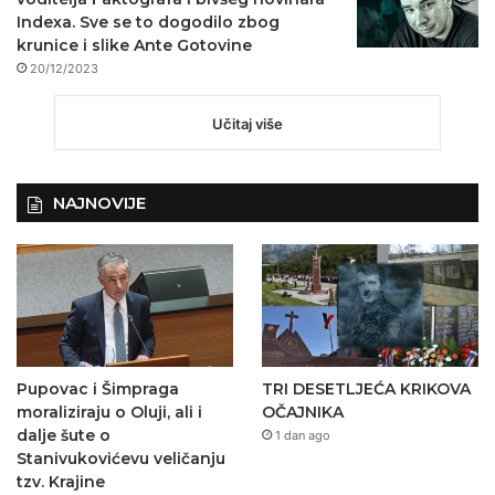
Indexa. Sve se to dogodilo zbog
krunice i slike Ante Gotovine
20/12/2023
Učitaj više
NAJNOVIJE
Pupovac i Šimpraga
TRI DESETLJEĆA KRIKOVA
moraliziraju o Oluji, ali i
OČAJNIKA
dalje šute o
1 dan ago
Stanivukovićevu veličanju
tzv. Krajine