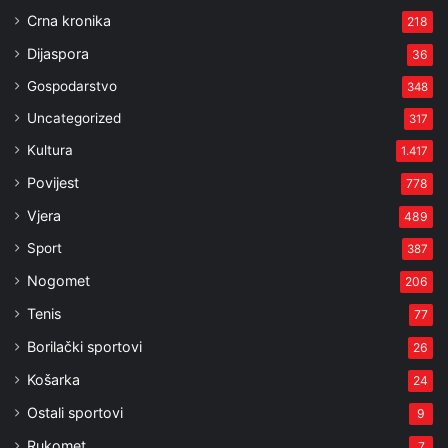
Crna kronika
218
Dijaspora
36
Gospodarstvo
348
Uncategorized
317
Kultura
1.417
Povijest
778
Vjera
489
Sport
387
Nogomet
206
Tenis
77
Borilački sportovi
26
Košarka
24
Ostali sportovi
9
Rukomet
7