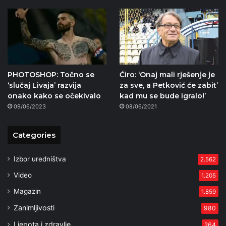
PHOTOSHOP: Točno se
Ćiro: ‘Onaj mali rješenje je
‘slučaj Livaja’ razvija
za sve, a Petković će zabit’
onako kako se očekivalo
kad mu se bude igralo!’
09/06/2023
08/06/2021
Categories
Izbor uredništva
2.562
Video
1.205
Magazin
1.859
Zanimljivosti
980
Ljepota i zdravlje
264