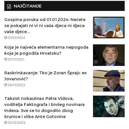
NAJČITANIJE
Gospina poruka od 01.01.2024: Nećete
se pokajati ni vi ni vaša djeca ni djeca
vaše djece…
01/01/2024
Koja je najveća elementarna nepogoda
koja je pogodila Hrvatsku?
07/11/2021
Raskrinkavanje: Tko je Zoran Šprajc ex
Jovanović?
29/11/2023
Taksist nokautirao Petra Vidova,
voditelja Faktografa i bivšeg novinara
Indexa. Sve se to dogodilo zbog
krunice i slike Ante Gotovine
20/12/2023