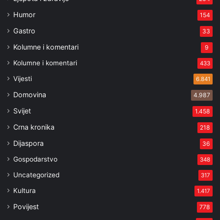
Humor
154
Gastro
33
Kolumne i komentari
9
Kolumne i komentari
433
Vijesti
6.841
Domovina
4.987
Svijet
1.458
Crna kronika
218
Dijaspora
36
Gospodarstvo
348
Uncategorized
317
Kultura
1.417
Povijest
778