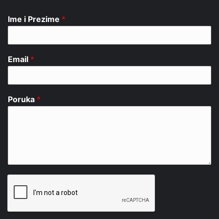
Ime i Prezime
*
Email
*
Poruka
*