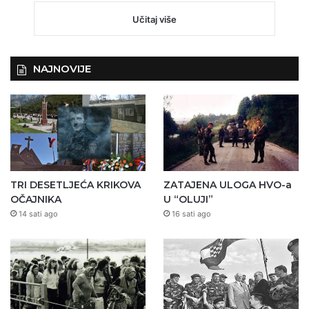
Učitaj više
NAJNOVIJE
TRI DESETLJEĆA KRIKOVA
ZATAJENA ULOGA HVO-a
OČAJNIKA
U “OLUJI”
14 sati ago
16 sati ago