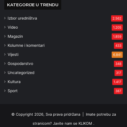
KATEGORIJE U TRENDU
Izbor uredništva
2.562
Video
1.205
Magazin
1.859
Kolumne i komentari
433
Vijesti
6.841
Gospodarstvo
348
Uncategorized
317
Kultura
1.417
Sport
387
© Copyright 2026, Sva prava pridržana |
Imate potrebu za
stranicom? Javite nam se KLIKOM .