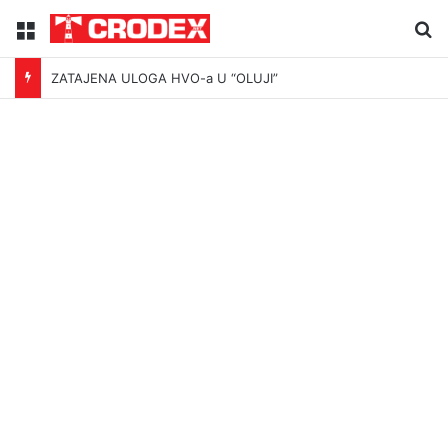
Menu
Tr
ZATAJENA ULOGA HVO-a U “OLUJI”