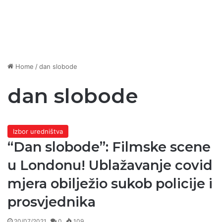
Home
/
dan slobode
dan slobode
Izbor uredništva
“Dan slobode”: Filmske scene
u Londonu! Ublažavanje covid
mjera obilježio sukob policije i
prosvjednika
20/07/2021
0
109