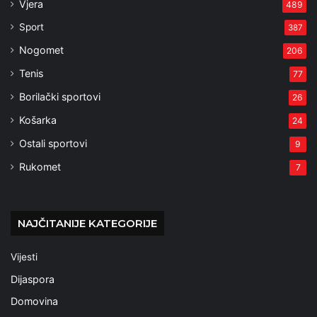
Vjera
489
Sport
387
Nogomet
206
Tenis
77
Borilački sportovi
26
Košarka
24
Ostali sportovi
9
Rukomet
7
NAJČITANIJE KATEGORIJE
Vijesti
Dijaspora
Domovina