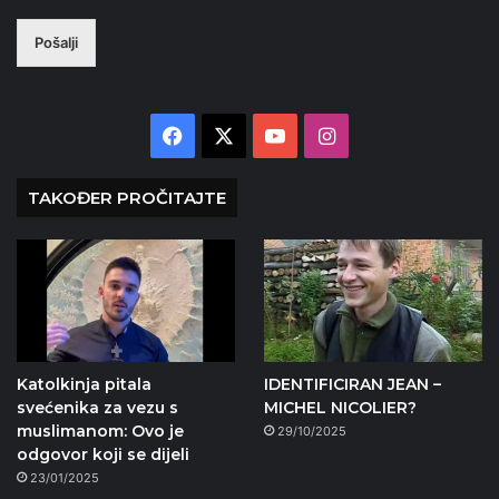
Pošalji
Facebook
X
YouTube
Instagram
TAKOĐER PROČITAJTE
Katolkinja pitala
IDENTIFICIRAN JEAN –
svećenika za vezu s
MICHEL NICOLIER?
muslimanom: Ovo je
29/10/2025
odgovor koji se dijeli
23/01/2025