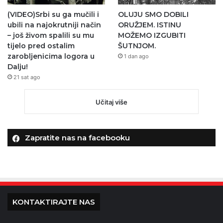
(VIDEO)Srbi su ga mučili i
OLUJU SMO DOBILI
ubili na najokrutniji način
ORUŽJEM. ISTINU
– još živom spalili su mu
MOŽEMO IZGUBITI
tijelo pred ostalim
ŠUTNJOM.
zarobljenicima logora u
1 dan ago
Dalju!
21 sat ago
Učitaj više
Zapratite nas na facebooku
KONTAKTIRAJTE NAS