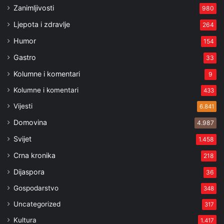
Zanimljivosti
980
Ljepota i zdravlje
264
Humor
154
Gastro
33
Kolumne i komentari
9
Kolumne i komentari
433
Vijesti
6.841
Domovina
4.987
Svijet
1.458
Crna kronika
218
Dijaspora
36
Gospodarstvo
348
Uncategorized
317
Kultura
1.417