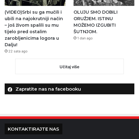
(VIDEO)Srbi su ga mučili i
OLUJU SMO DOBILI
ubili na najokrutniji način
ORUŽJEM. ISTINU
– još živom spalili su mu
MOŽEMO IZGUBITI
tijelo pred ostalim
ŠUTNJOM.
zarobljenicima logora u
1 dan ago
Dalju!
22 sata ago
Učitaj više
Zapratite nas na facebooku
KONTAKTIRAJTE NAS