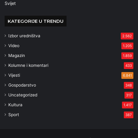
Svijet
KATEGORIJE U TRENDU
Izbor uredništva
2.562
Video
1.205
Magazin
1.859
Kolumne i komentari
433
Vijesti
6.841
Gospodarstvo
348
Uncategorized
317
Kultura
1.417
Sport
387