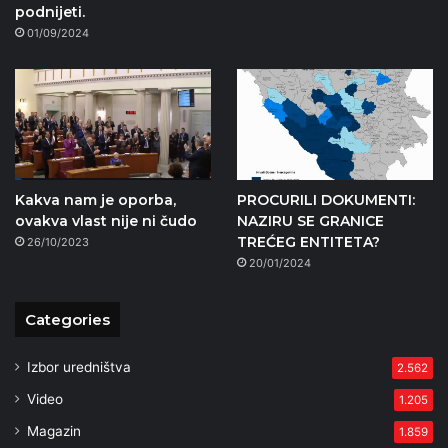
podnijeti.
01/09/2024
Kakva nam je oporba,
PROCURILI DOKUMENTI:
ovakva vlast nije ni čudo
NAZIRU SE GRANICE
TREĆEG ENTITETA?
26/10/2023
20/01/2024
Categories
Izbor uredništva
2.562
Video
1.205
Magazin
1.859