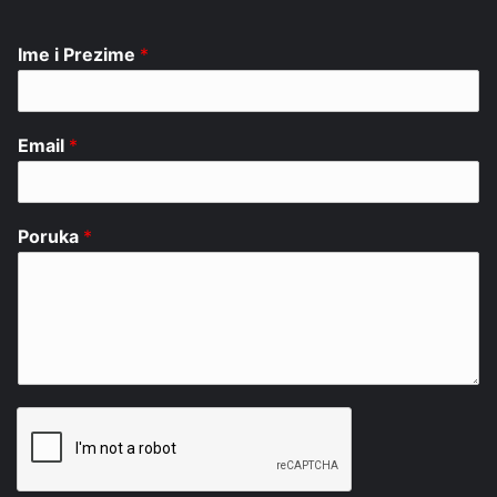
Ime i Prezime
*
Email
*
Poruka
*