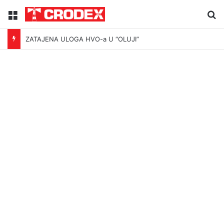
Menu
Tr
ZATAJENA ULOGA HVO-a U “OLUJI”