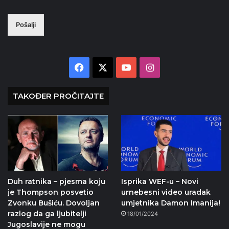
Pošalji
Facebook
X
YouTube
Instagram
TAKOĐER PROČITAJTE
Duh ratnika – pjesma koju
Isprika WEF-u – Novi
je Thompson posvetio
urnebesni video uradak
Zvonku Bušiću. Dovoljan
umjetnika Damon Imanija!
razlog da ga ljubitelji
18/01/2024
Jugoslavije ne mogu