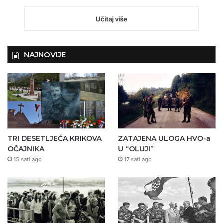
Učitaj više
NAJNOVIJE
TRI DESETLJEĆA KRIKOVA
ZATAJENA ULOGA HVO-a
OČAJNIKA
U “OLUJI”
15 sati ago
17 sati ago