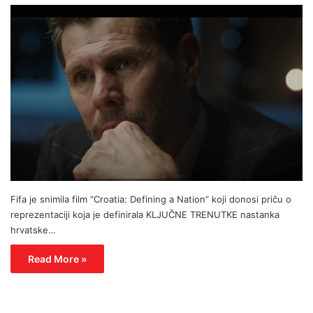
Fifa je snimila film “Croatia: Defining a Nation” koji donosi priču o
reprezentaciji koja je definirala KLJUČNE TRENUTKE nastanka
hrvatske…
Read More »