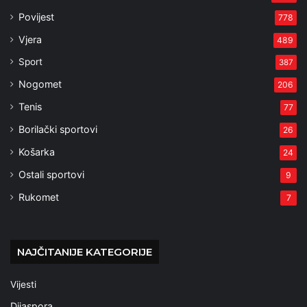
Povijest
778
Vjera
489
Sport
387
Nogomet
206
Tenis
77
Borilački sportovi
26
Košarka
24
Ostali sportovi
9
Rukomet
7
NAJČITANIJE KATEGORIJE
Vijesti
Dijaspora