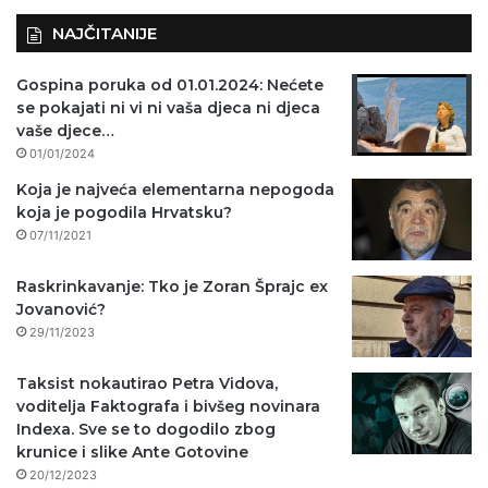
NAJČITANIJE
Gospina poruka od 01.01.2024: Nećete
se pokajati ni vi ni vaša djeca ni djeca
vaše djece…
01/01/2024
Koja je najveća elementarna nepogoda
koja je pogodila Hrvatsku?
07/11/2021
Raskrinkavanje: Tko je Zoran Šprajc ex
Jovanović?
29/11/2023
Taksist nokautirao Petra Vidova,
voditelja Faktografa i bivšeg novinara
Indexa. Sve se to dogodilo zbog
krunice i slike Ante Gotovine
20/12/2023