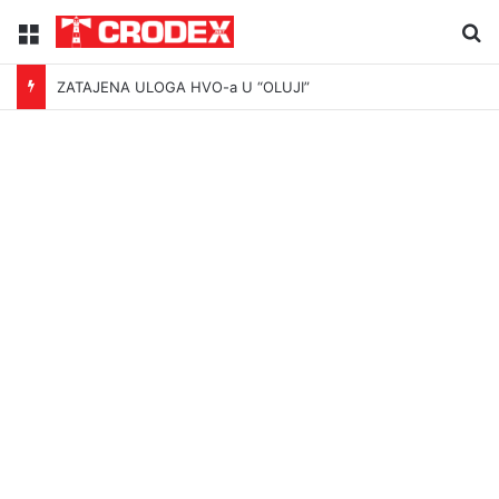
Menu
Tr
ZATAJENA ULOGA HVO-a U “OLUJI”