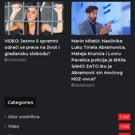
VIDEO: Jesmo li spremni
Marin Miletić: Nasilnike
odreći se prava na život i
Luku Tiriela Abramovića,
građansku slobodu?
Mateja Krunića i Lovru
Pavelića policija je štitila
21/01/2023
SAMO ZATO što je
Abramović sin moćnog
HDZ-ovca?
02/02/2023
Categories
Izbor uredništva
2.562
Video
1.205