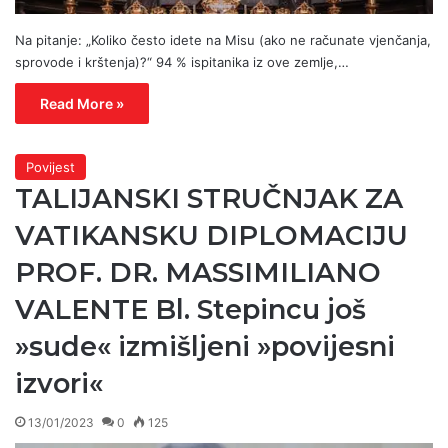
Na pitanje: „Koliko često idete na Misu (ako ne računate vjenčanja,
sprovode i krštenja)?“ 94 % ispitanika iz ove zemlje,…
Read More »
Povijest
TALIJANSKI STRUČNJAK ZA
VATIKANSKU DIPLOMACIJU
PROF. DR. MASSIMILIANO
VALENTE Bl. Stepincu još
»sude« izmišljeni »povijesni
izvori«
13/01/2023
0
125