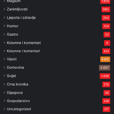
Magazin
1.859
Zanimljivosti
980
Ljepota i zdravlje
264
Humor
154
Gastro
33
Kolumne i komentari
9
Kolumne i komentari
433
Vijesti
6.841
Domovina
4.987
Svijet
1.458
Crna kronika
218
Dijaspora
36
Gospodarstvo
348
Uncategorized
317