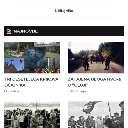
Učitaj više
NAJNOVIJE
TRI DESETLJEĆA KRIKOVA
ZATAJENA ULOGA HVO-a
OČAJNIKA
U “OLUJI”
6 sati ago
8 sati ago