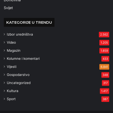
Svijet
KATEGORIJE U TRENDU
Izbor uredništva
2.562
Video
1.205
Magazin
1.859
Kolumne i komentari
433
Vijesti
6.841
Gospodarstvo
348
Uncategorized
317
Kultura
1.417
Sport
387