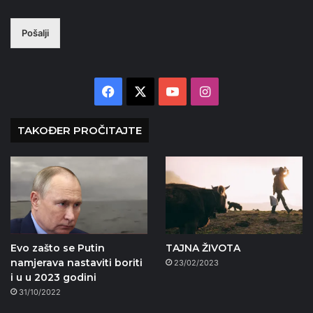
Pošalji
Facebook
X
YouTube
Instagram
TAKOĐER PROČITAJTE
Evo zašto se Putin
TAJNA ŽIVOTA
namjerava nastaviti boriti
23/02/2023
i u u 2023 godini
31/10/2022