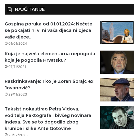
NAJČITANIJE
Gospina poruka od 01.01.2024: Nećete
se pokajati ni vi ni vaša djeca ni djeca
vaše djece…
01/01/2024
Koja je najveća elementarna nepogoda
koja je pogodila Hrvatsku?
07/11/2021
Raskrinkavanje: Tko je Zoran Šprajc ex
Jovanović?
29/11/2023
Taksist nokautirao Petra Vidova,
voditelja Faktografa i bivšeg novinara
Indexa. Sve se to dogodilo zbog
krunice i slike Ante Gotovine
20/12/2023