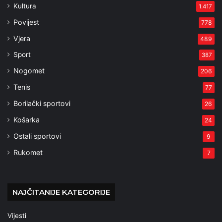
Kultura
1.417
Povijest
778
Vjera
489
Sport
387
Nogomet
206
Tenis
77
Borilački sportovi
26
Košarka
24
Ostali sportovi
9
Rukomet
7
NAJČITANIJE KATEGORIJE
Vijesti