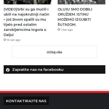
(VIDEO)Srbi su ga mučili i
OLUJU SMO DOBILI
ubili na najokrutniji način
ORUŽJEM. ISTINU
– još živom spalili su mu
MOŽEMO IZGUBITI
tijelo pred ostalim
ŠUTNJOM.
zarobljenicima logora u
1 dan ago
Dalju!
14 sati ago
Učitaj više
Zapratite nas na facebooku
KONTAKTIRAJTE NAS