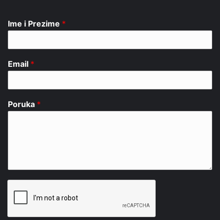
Ime i Prezime
*
Email
*
Poruka
*