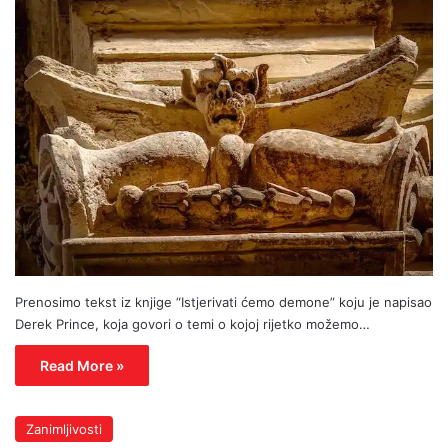
Prenosimo tekst iz knjige “Istjerivati ćemo demone” koju je napisao
Derek Prince, koja govori o temi o kojoj rijetko možemo…
Read More »
Zanimljivosti