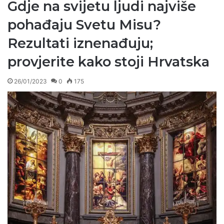
Gdje na svijetu ljudi najviše
pohađaju Svetu Misu?
Rezultati iznenađuju;
provjerite kako stoji Hrvatska
26/01/2023
0
175