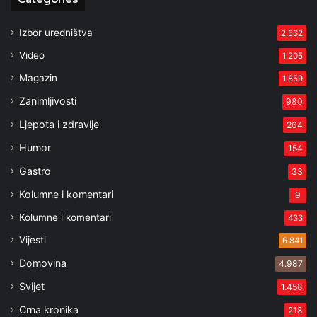
Izbor uredništva
2.562
Video
1.205
Magazin
1.859
Zanimljivosti
980
Ljepota i zdravlje
264
Humor
154
Gastro
33
Kolumne i komentari
9
Kolumne i komentari
433
Vijesti
6.841
Domovina
4.987
Svijet
1.458
Crna kronika
218