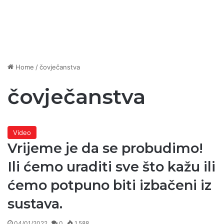
Home
/
čovječanstva
čovječanstva
Video
Vrijeme je da se probudimo!
Ili ćemo uraditi sve što kažu ili
ćemo potpuno biti izbačeni iz
sustava.
04/01/2022
0
1.588