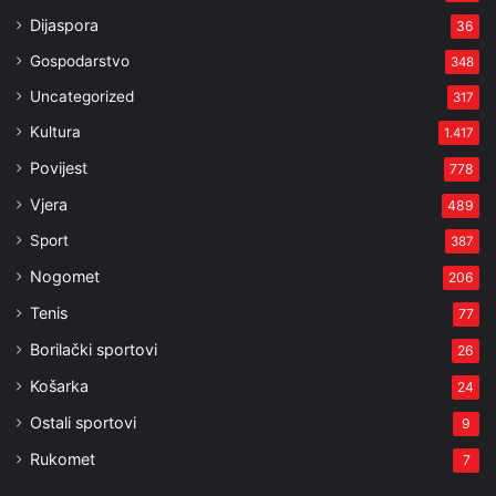
Dijaspora
36
Gospodarstvo
348
Uncategorized
317
Kultura
1.417
Povijest
778
Vjera
489
Sport
387
Nogomet
206
Tenis
77
Borilački sportovi
26
Košarka
24
Ostali sportovi
9
Rukomet
7