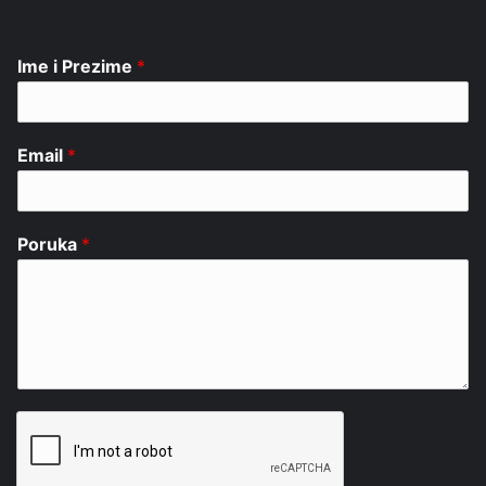
Ime i Prezime
*
Email
*
Poruka
*