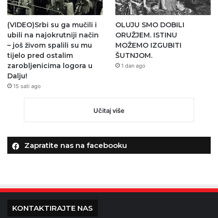
(VIDEO)Srbi su ga mučili i
OLUJU SMO DOBILI
ubili na najokrutniji način
ORUŽJEM. ISTINU
– još živom spalili su mu
MOŽEMO IZGUBITI
tijelo pred ostalim
ŠUTNJOM.
zarobljenicima logora u
1 dan ago
Dalju!
15 sati ago
Učitaj više
Zapratite nas na facebooku
KONTAKTIRAJTE NAS