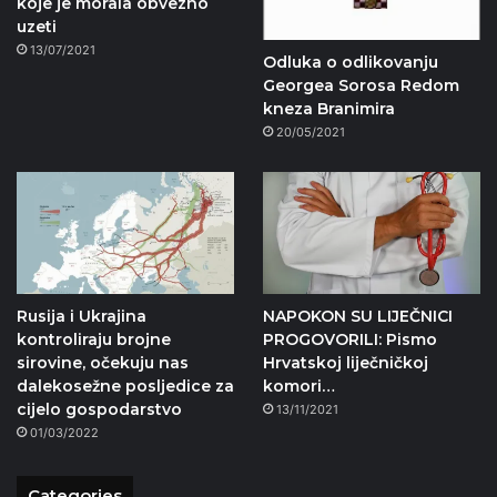
koje je morala obvezno
uzeti
13/07/2021
Odluka o odlikovanju
Georgea Sorosa Redom
kneza Branimira
20/05/2021
Rusija i Ukrajina
NAPOKON SU LIJEČNICI
kontroliraju brojne
PROGOVORILI: Pismo
sirovine, očekuju nas
Hrvatskoj liječničkoj
dalekosežne posljedice za
komori…
cijelo gospodarstvo
13/11/2021
01/03/2022
Categories