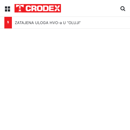
Menu
Tr
ZATAJENA ULOGA HVO-a U “OLUJI”