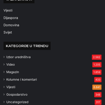
Vijesti
Dijaspora
Domovina
Svijet
KATEGORIJE U TRENDU
Izbor uredništva
2.562
Video
1.205
Magazin
1.859
Kolumne i komentari
433
Vijesti
6.841
Gospodarstvo
348
Uncategorized
317