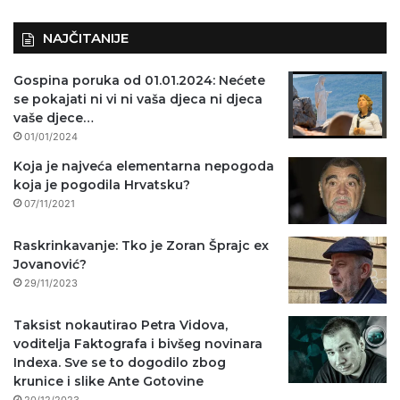
NAJČITANIJE
Gospina poruka od 01.01.2024: Nećete
se pokajati ni vi ni vaša djeca ni djeca
vaše djece…
01/01/2024
Koja je najveća elementarna nepogoda
koja je pogodila Hrvatsku?
07/11/2021
Raskrinkavanje: Tko je Zoran Šprajc ex
Jovanović?
29/11/2023
Taksist nokautirao Petra Vidova,
voditelja Faktografa i bivšeg novinara
Indexa. Sve se to dogodilo zbog
krunice i slike Ante Gotovine