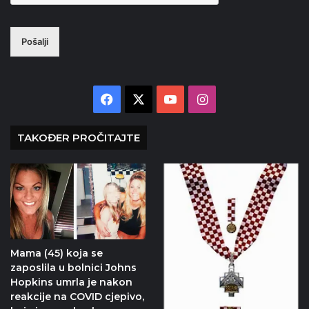
Pošalji
Facebook
X
YouTube
Instagram
TAKOĐER PROČITAJTE
Mama (45) koja se
zaposlila u bolnici Johns
Hopkins umrla je nakon
reakcije na COVID cjepivo,