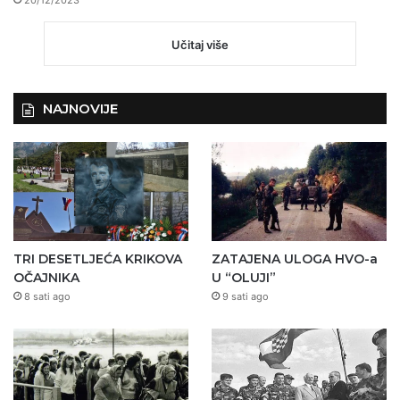
20/12/2023
Učitaj više
NAJNOVIJE
TRI DESETLJEĆA KRIKOVA
ZATAJENA ULOGA HVO-a
OČAJNIKA
U “OLUJI”
8 sati ago
9 sati ago