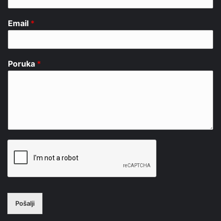
Email
*
Poruka
*
Pošalji