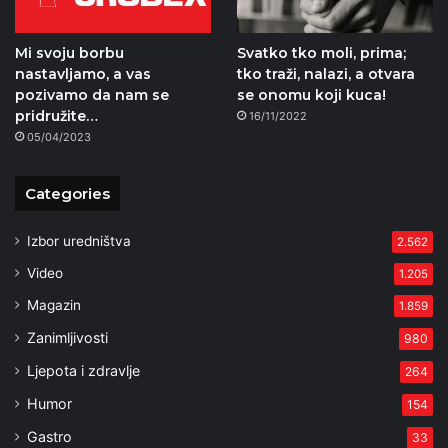
Mi svoju borbu
Svatko tko moli, prima;
nastavljamo, a vas
tko traži, nalazi, a otvara
pozivamo da nam se
se onomu koji kuca!
pridružite…
16/11/2022
05/04/2023
Categories
Izbor uredništva
2.562
Video
1.205
Magazin
1.859
Zanimljivosti
980
Ljepota i zdravlje
264
Humor
154
Gastro
33