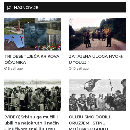
NAJNOVIJE
TRI DESETLJEĆA KRIKOVA
ZATAJENA ULOGA HVO-a
OČAJNIKA
U “OLUJI”
8 sati ago
10 sati ago
(VIDEO)Srbi su ga mučili i
OLUJU SMO DOBILI
ubili na najokrutniji način
ORUŽJEM. ISTINU
– još živom spalili su mu
MOŽEMO IZGUBITI