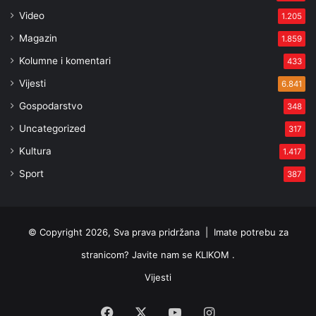
Video
1.205
Magazin
1.859
Kolumne i komentari
433
Vijesti
6.841
Gospodarstvo
348
Uncategorized
317
Kultura
1.417
Sport
387
© Copyright 2026, Sva prava pridržana |
Imate potrebu za
stranicom? Javite nam se KLIKOM .
Vijesti
Facebook
X
YouTube
Instagram