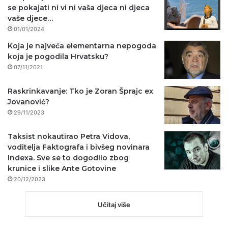
se pokajati ni vi ni vaša djeca ni djeca
vaše djece…
01/01/2024
Koja je najveća elementarna nepogoda
koja je pogodila Hrvatsku?
07/11/2021
Raskrinkavanje: Tko je Zoran Šprajc ex
Jovanović?
29/11/2023
Taksist nokautirao Petra Vidova,
voditelja Faktografa i bivšeg novinara
Indexa. Sve se to dogodilo zbog
krunice i slike Ante Gotovine
20/12/2023
Učitaj više