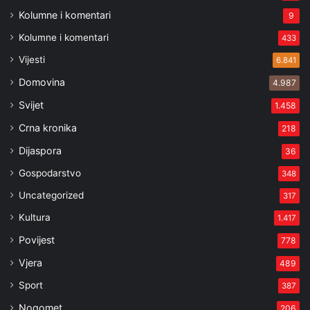
Kolumne i komentari
9
Kolumne i komentari
433
Vijesti
6.841
Domovina
4.987
Svijet
1.458
Crna kronika
218
Dijaspora
36
Gospodarstvo
348
Uncategorized
317
Kultura
1.417
Povijest
778
Vjera
489
Sport
387
Nogomet
206