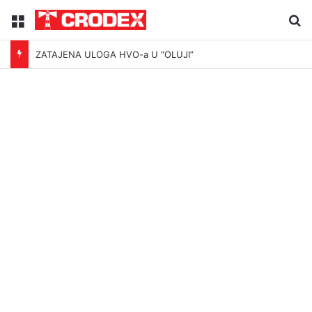
Menu
Tr
ZATAJENA ULOGA HVO-a U “OLUJI”