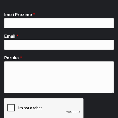
Ime i Prezime
*
Email
*
Poruka
*