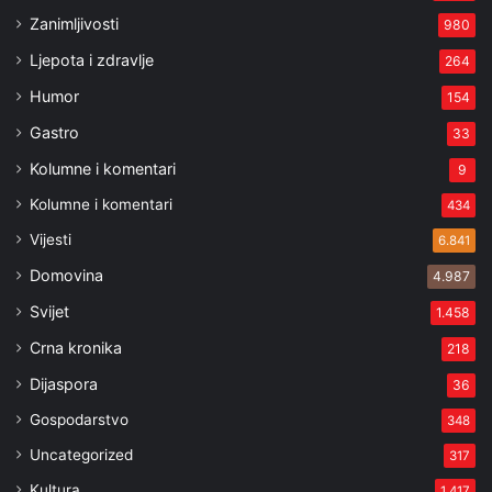
Zanimljivosti
980
Ljepota i zdravlje
264
Humor
154
Gastro
33
Kolumne i komentari
9
Kolumne i komentari
434
Vijesti
6.841
Domovina
4.987
Svijet
1.458
Crna kronika
218
Dijaspora
36
Gospodarstvo
348
Uncategorized
317
Kultura
1.417