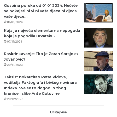
Gospina poruka od 01.01.2024: Nećete
se pokajati ni vi ni vaša djeca ni djeca
vaše djece…
01/01/2024
Koja je najveća elementarna nepogoda
koja je pogodila Hrvatsku?
07/11/2021
Raskrinkavanje: Tko je Zoran Šprajc ex
Jovanović?
29/11/2023
Taksist nokautirao Petra Vidova,
voditelja Faktografa i bivšeg novinara
Indexa. Sve se to dogodilo zbog
krunice i slike Ante Gotovine
20/12/2023
Učitaj više