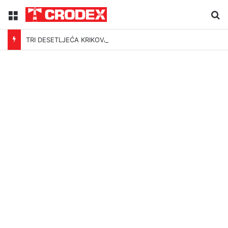
Menu
Tr
TRI DESETLJEĆA KRIKOVA OČAJNIKA