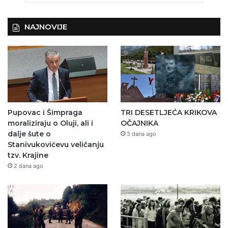
NAJNOVIJE
Pupovac i Šimpraga
TRI DESETLJEĆA KRIKOVA
moraliziraju o Oluji, ali i
OČAJNIKA
dalje šute o
3 dana ago
Stanivukovićevu veličanju
tzv. Krajine
2 dana ago