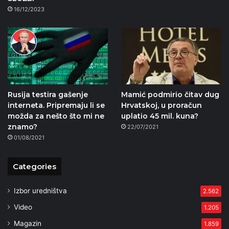
16/12/2023
Rusija testira gašenje
Mamić podmirio čitav dug
interneta. Pripremaju li se
Hrvatskoj, u proračun
možda za nešto što mi ne
uplatio 45 mil. kuna?
znamo?
22/07/2021
01/08/2021
Categories
Izbor uredništva
2.562
Video
1.205
Magazin
1.859