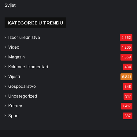
Svijet
KATEGORIJE U TRENDU
Izbor uredništva
2.562
Video
1.205
Magazin
1.859
Kolumne i komentari
434
Vijesti
6.841
Gospodarstvo
348
Uncategorized
317
Kultura
1.417
Sport
387