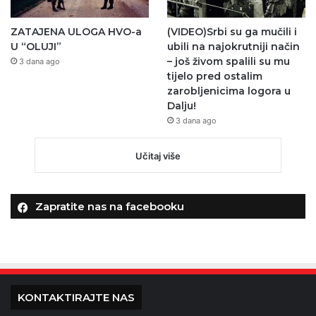
ZATAJENA ULOGA HVO-a
(VIDEO)Srbi su ga mučili i
U “OLUJI”
ubili na najokrutniji način
– još živom spalili su mu
3 dana ago
tijelo pred ostalim
zarobljenicima logora u
Dalju!
3 dana ago
Učitaj više
Zapratite nas na facebooku
KONTAKTIRAJTE NAS