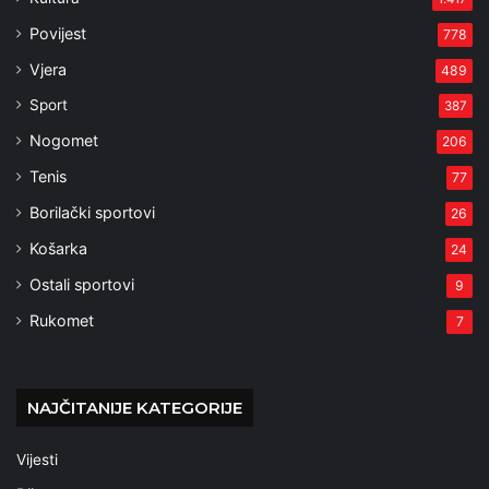
Povijest
778
Vjera
489
Sport
387
Nogomet
206
Tenis
77
Borilački sportovi
26
Košarka
24
Ostali sportovi
9
Rukomet
7
NAJČITANIJE KATEGORIJE
Vijesti