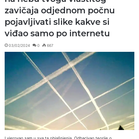
zavičaja odjednom počnu
pojavljivati slike kakve si
viđao samo po internetu
03/02/2024
0
667
I vjerovao sam u sva ta objašnjenja. Odbacivao teorije o