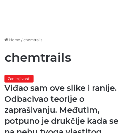
Home
/
chemtrails
chemtrails
Zanimljivosti
Viđao sam ove slike i ranije.
Odbacivao teorije o
zaprašivanju. Međutim,
potpuno je drukčije kada se
na nebu tvoga vlastitog