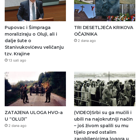
Pupovac i Šimpraga
TRI DESETLJEĆA KRIKOVA
moraliziraju o Oluji, ali i
OČAJNIKA
dalje šute o
2 dana ago
Stanivukovićevu veličanju
tzv. Krajine
13 sati ago
ZATAJENA ULOGA HVO-a
(VIDEO)Srbi su ga mučili i
U “OLUJI”
ubili na najokrutniji način
– još živom spalili su mu
2 dana ago
tijelo pred ostalim
zarobljenicima logora u