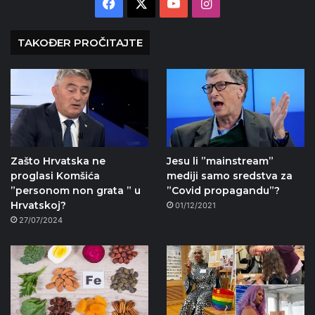
Facebook
X
YouTube
Instagram
TAKOĐER PROČITAJTE
Zašto Hrvatska ne
Jesu li ”mainstream”
proglasi Komšića
mediji samo sredstva za
”personom non grata ” u
”Covid propagandu”?
Hrvatskoj?
01/12/2021
27/07/2024