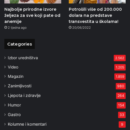
Najbolje prirodne izvore
Potrošili više od 200.000
željeza za sve koji pate od
dolara na predstave
anemije
transvestita u školama!
2 tjedna ago
20/06/2022
Categories
Izbor uredništva
2.562
Video
1.205
Magazin
1.859
Zanimljivosti
980
Ljepota i zdravlje
264
Humor
154
Gastro
33
Kolumne i komentari
9