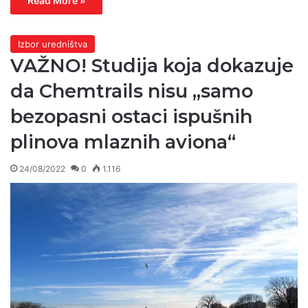
Read More »
Izbor uredništva
VAŽNO! Studija koja dokazuje
da Chemtrails nisu „samo
bezopasni ostaci ispušnih
plinova mlaznih aviona“
24/08/2022
0
1.116