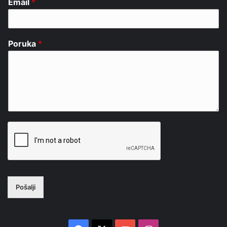
Email
*
Poruka
*
Pošalji