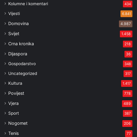
Kolumne i komentari
434
Vijesti
6.841
Domovina
4.987
Svijet
1.458
Crna kronika
218
Dijaspora
36
Gospodarstvo
348
Uncategorized
317
Kultura
1.417
Povijest
778
Vjera
489
Sport
387
Nogomet
206
Tenis
77