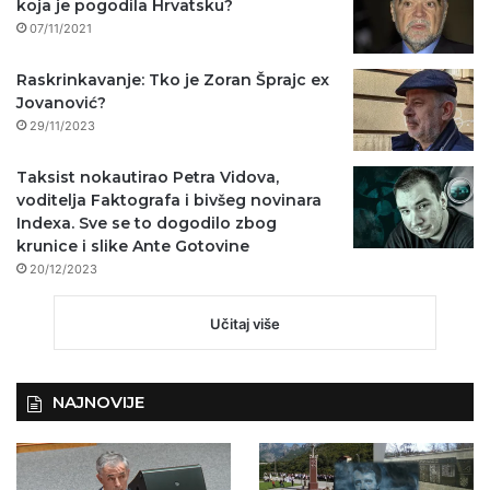
koja je pogodila Hrvatsku?
07/11/2021
Raskrinkavanje: Tko je Zoran Šprajc ex
Jovanović?
29/11/2023
Taksist nokautirao Petra Vidova,
voditelja Faktografa i bivšeg novinara
Indexa. Sve se to dogodilo zbog
krunice i slike Ante Gotovine
20/12/2023
Učitaj više
NAJNOVIJE