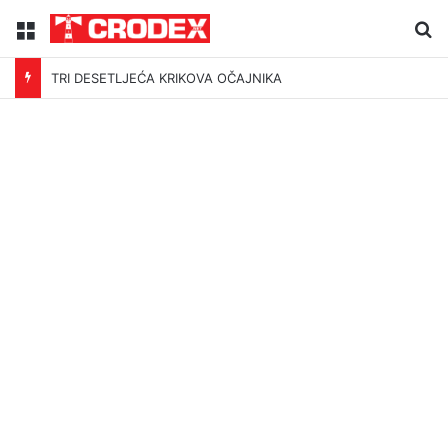
Menu
Tr
TRI DESETLJEĆA KRIKOVA OČAJNIKA