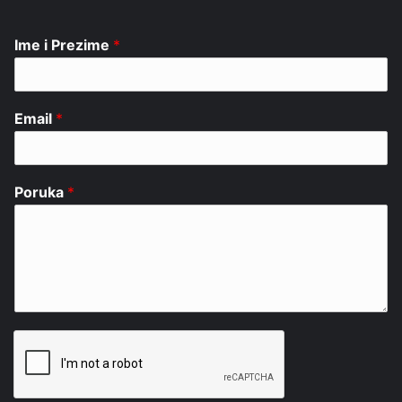
Ime i Prezime
*
Email
*
Poruka
*