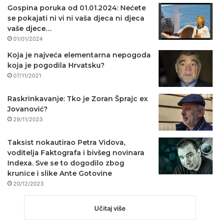
Gospina poruka od 01.01.2024: Nećete
se pokajati ni vi ni vaša djeca ni djeca
vaše djece…
01/01/2024
Koja je najveća elementarna nepogoda
koja je pogodila Hrvatsku?
07/11/2021
Raskrinkavanje: Tko je Zoran Šprajc ex
Jovanović?
29/11/2023
Taksist nokautirao Petra Vidova,
voditelja Faktografa i bivšeg novinara
Indexa. Sve se to dogodilo zbog
krunice i slike Ante Gotovine
20/12/2023
Učitaj više