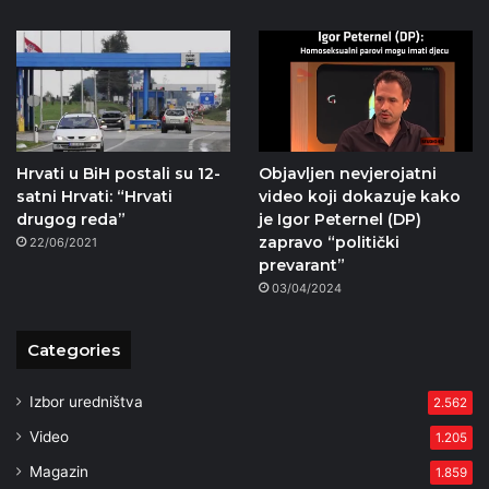
Hrvati u BiH postali su 12-
Objavljen nevjerojatni
satni Hrvati: “Hrvati
video koji dokazuje kako
drugog reda”
je Igor Peternel (DP)
zapravo “politički
22/06/2021
prevarant”
03/04/2024
Categories
Izbor uredništva
2.562
Video
1.205
Magazin
1.859