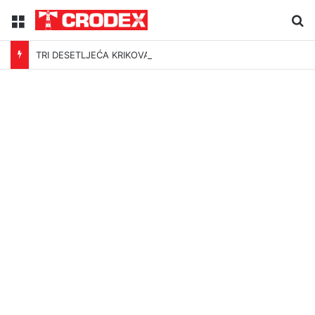
Menu
Tr
TRI DESETLJEĆA KRIKOVA OČAJNIKA