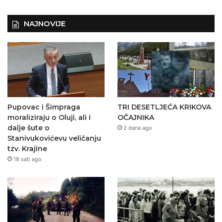
NAJNOVIJE
Pupovac i Šimpraga
TRI DESETLJEĆA KRIKOVA
moraliziraju o Oluji, ali i
OČAJNIKA
dalje šute o
2 dana ago
Stanivukovićevu veličanju
tzv. Krajine
18 sati ago