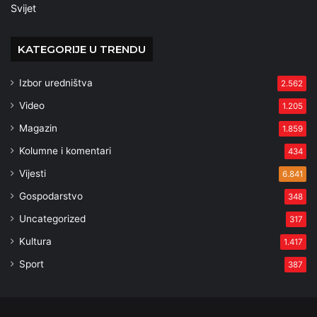
Svijet
KATEGORIJE U TRENDU
Izbor uredništva
2.562
Video
1.205
Magazin
1.859
Kolumne i komentari
434
Vijesti
6.841
Gospodarstvo
348
Uncategorized
317
Kultura
1.417
Sport
387