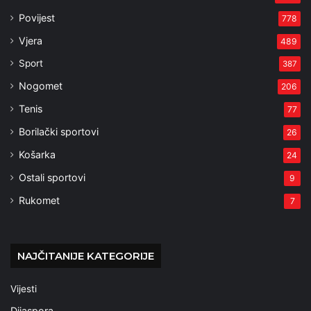
Povijest
778
Vjera
489
Sport
387
Nogomet
206
Tenis
77
Borilački sportovi
26
Košarka
24
Ostali sportovi
9
Rukomet
7
NAJČITANIJE KATEGORIJE
Vijesti
Dijaspora