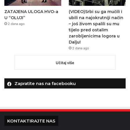
ZATAJENA ULOGA HVO-a
(VIDEO)Srbi su ga mučili i
U “OLUJI”
ubili na najokrutniji način
– još živom spalili su mu
2 dana ago
tijelo pred ostalim
zarobljenicima logora u
Dalju!
2 dana ago
Učitaj više
Zapratite nas na facebooku
KONTAKTIRAJTE NAS