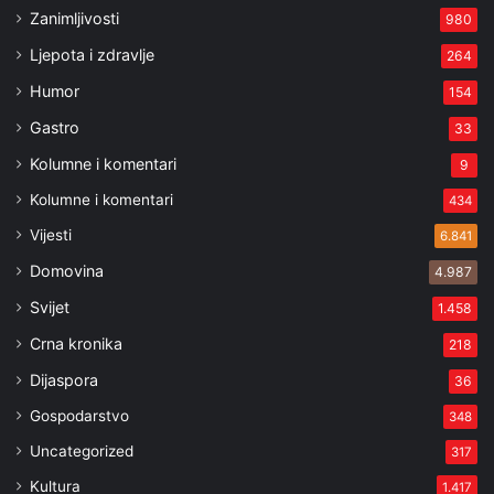
Zanimljivosti
980
Ljepota i zdravlje
264
Humor
154
Gastro
33
Kolumne i komentari
9
Kolumne i komentari
434
Vijesti
6.841
Domovina
4.987
Svijet
1.458
Crna kronika
218
Dijaspora
36
Gospodarstvo
348
Uncategorized
317
Kultura
1.417