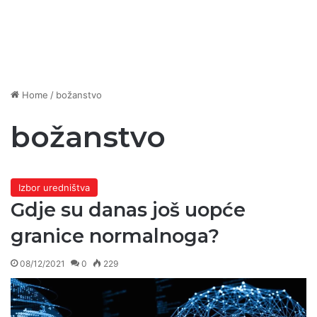
Home
/
božanstvo
božanstvo
Izbor uredništva
Gdje su danas još uopće
granice normalnoga?
08/12/2021
0
229