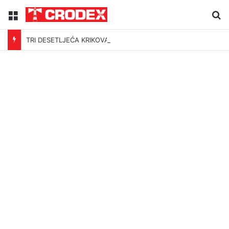
Menu
Tr
TRI DESETLJEĆA KRIKOVA OČAJNIKA