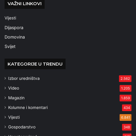
VAŽNI LINKOVI
Vijesti
Dijaspora
Domovina
Svijet
KATEGORIJE U TRENDU
Izbor uredništva
2.562
Video
1.205
Magazin
1.859
Kolumne i komentari
434
Vijesti
6.841
Gospodarstvo
348