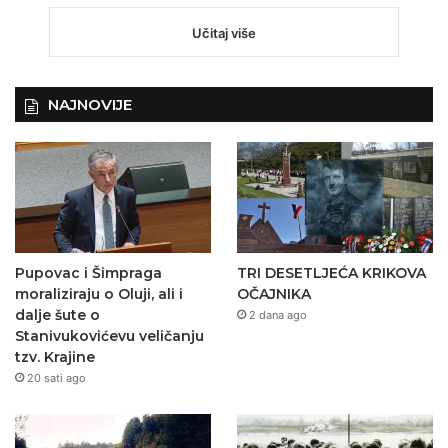
Učitaj više
NAJNOVIJE
Pupovac i Šimpraga
TRI DESETLJEĆA KRIKOVA
moraliziraju o Oluji, ali i
OČAJNIKA
dalje šute o
2 dana ago
Stanivukovićevu veličanju
tzv. Krajine
20 sati ago