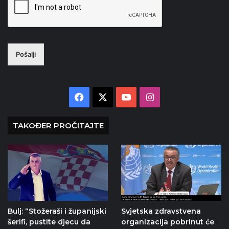
Pošalji
Facebook
X
YouTube
Instagram
TAKOĐER PROČITAJTE
Bulj: “Stožeraši i županijski
Svjetska zdravstvena
šerifi, pustite djecu da
organizacija pobrinut će