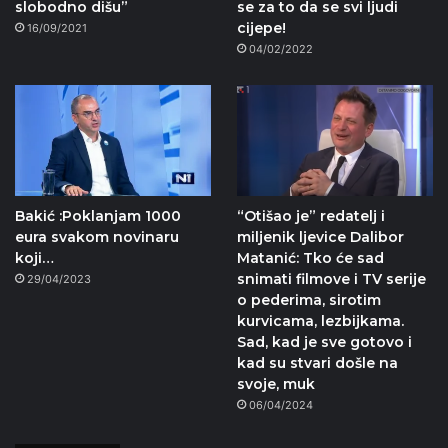
slobodno dišu”
se za to da se svi ljudi
cijepe!
16/09/2021
04/02/2022
Bakić :Poklanjam 1000
“Otišao je” redatelj i
eura svakom novinaru
miljenik ljevice Dalibor
koji…
Matanić: Tko će sad
snimati filmove i TV serije
29/04/2023
o pederima, sirotim
kurvicama, lezbijkama.
Sad, kad je sve gotovo i
kad su stvari došle na
svoje, muk
06/04/2024