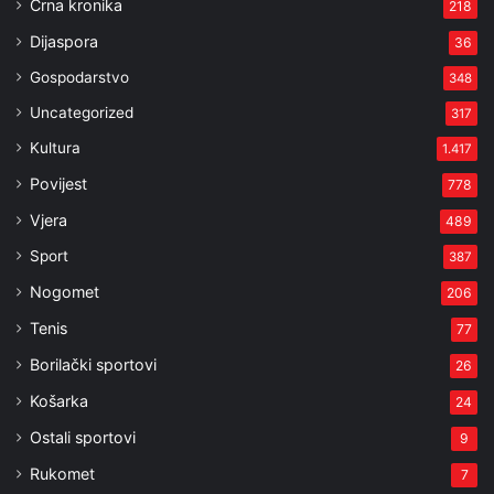
Crna kronika
218
Dijaspora
36
Gospodarstvo
348
Uncategorized
317
Kultura
1.417
Povijest
778
Vjera
489
Sport
387
Nogomet
206
Tenis
77
Borilački sportovi
26
Košarka
24
Ostali sportovi
9
Rukomet
7