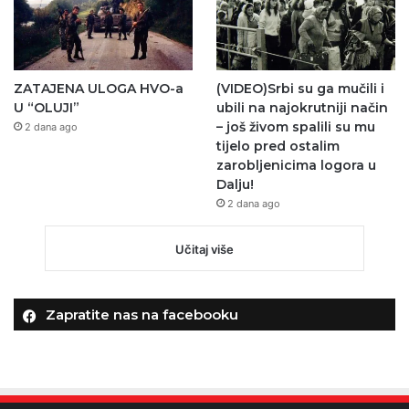
ZATAJENA ULOGA HVO-a
(VIDEO)Srbi su ga mučili i
U “OLUJI”
ubili na najokrutniji način
– još živom spalili su mu
2 dana ago
tijelo pred ostalim
zarobljenicima logora u
Dalju!
2 dana ago
Učitaj više
Zapratite nas na facebooku