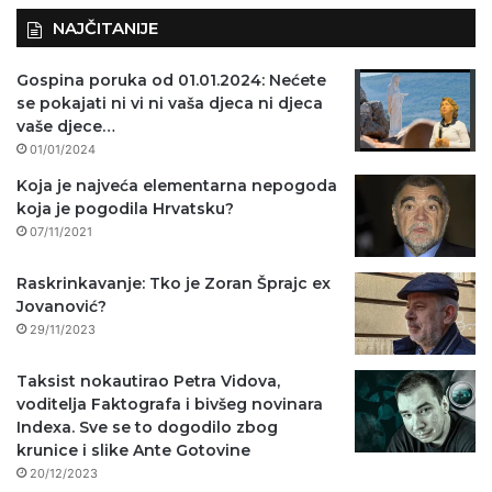
NAJČITANIJE
Gospina poruka od 01.01.2024: Nećete
se pokajati ni vi ni vaša djeca ni djeca
vaše djece…
01/01/2024
Koja je najveća elementarna nepogoda
koja je pogodila Hrvatsku?
07/11/2021
Raskrinkavanje: Tko je Zoran Šprajc ex
Jovanović?
29/11/2023
Taksist nokautirao Petra Vidova,
voditelja Faktografa i bivšeg novinara
Indexa. Sve se to dogodilo zbog
krunice i slike Ante Gotovine
20/12/2023