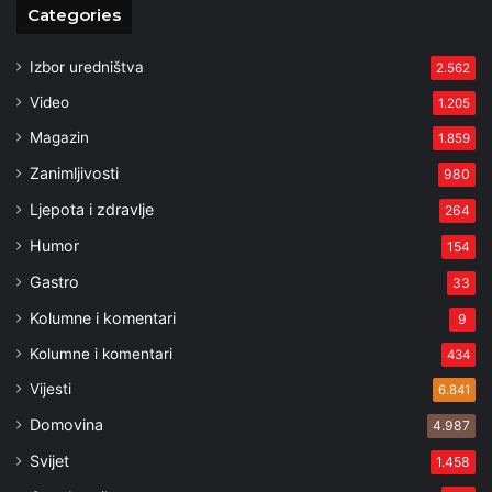
Categories
Izbor uredništva
2.562
Video
1.205
Magazin
1.859
Zanimljivosti
980
Ljepota i zdravlje
264
Humor
154
Gastro
33
Kolumne i komentari
9
Kolumne i komentari
434
Vijesti
6.841
Domovina
4.987
Svijet
1.458