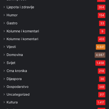
Ljepota i zdravlje
264
Humor
154
Gastro
33
Kolumne i komentari
9
Kolumne i komentari
433
Vijesti
6.841
Domovina
4.987
Svijet
1.458
Crna kronika
218
Dijaspora
36
Gospodarstvo
348
Uncategorized
317
Kultura
1.417