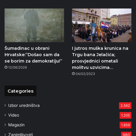
Šumadinac u obrani
I jutros muška krunica na
Hrvatske:”Došao sam da
Trgu bana Jelačića;
se borim za demokratiju!”
prosvjednici ometali
molitvu uzvicima…
12/06/2026
04/02/2023
Categories
Izbor uredništva
2.562
Video
1.205
Magazin
1.859
Zanimljivosti
980