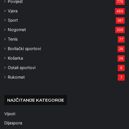
Povijest
778
Vjera
489
Sport
387
Nogomet
206
Tenis
77
Borilački sportovi
26
Košarka
24
Ostali sportovi
9
Rukomet
7
NAJČITANIJE KATEGORIJE
Vijesti
Dijaspora