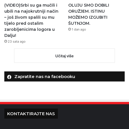
(VIDEO)Srbi su ga mučili i
OLUJU SMO DOBILI
ubili na najokrutniji način
ORUŽJEM. ISTINU
– još živom spalili su mu
MOŽEMO IZGUBITI
tijelo pred ostalim
ŠUTNJOM.
zarobljenicima logora u
1 dan ago
Dalju!
23 sata ago
Učitaj više
Zapratite nas na facebooku
KONTAKTIRAJTE NAS