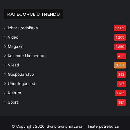
KATEGORIJE U TRENDU
Izbor uredništva
2.562
Video
1.205
Magazin
1.859
Kolumne i komentari
433
Vijesti
6.841
Gospodarstvo
348
Uncategorized
317
Kultura
1.417
Sport
387
© Copyright 2026, Sva prava pridržana |
Imate potrebu za