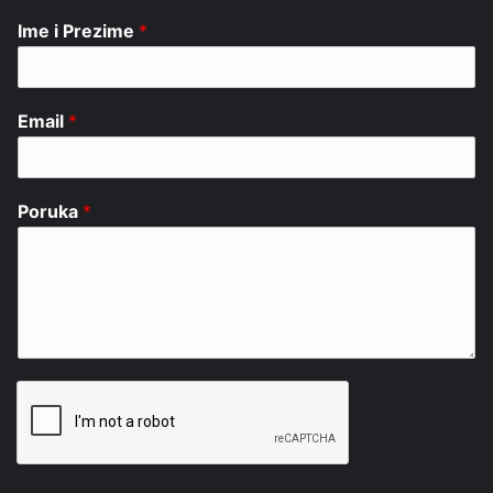
Ime i Prezime
*
Email
*
Poruka
*