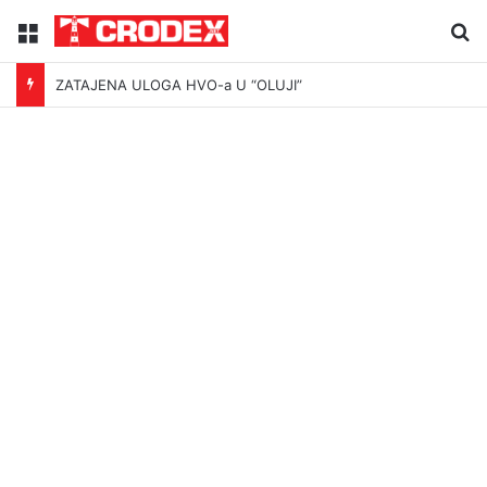
Menu
Tr
ZATAJENA ULOGA HVO-a U “OLUJI”