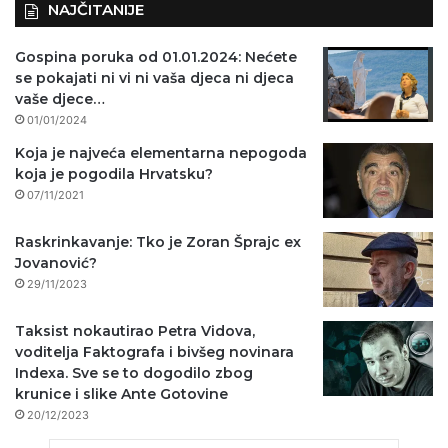
NAJČITANIJE
Gospina poruka od 01.01.2024: Nećete
se pokajati ni vi ni vaša djeca ni djeca
vaše djece…
01/01/2024
Koja je najveća elementarna nepogoda
koja je pogodila Hrvatsku?
07/11/2021
Raskrinkavanje: Tko je Zoran Šprajc ex
Jovanović?
29/11/2023
Taksist nokautirao Petra Vidova,
voditelja Faktografa i bivšeg novinara
Indexa. Sve se to dogodilo zbog
krunice i slike Ante Gotovine
20/12/2023