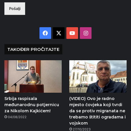
Pošalji
Facebook
X
YouTube
Instagram
TAKOĐER PROČITAJTE
Srbija raspisala
(VIDEO) Ovo je radno
međunarodnu potjernicu
mjesto čovjeka koji tvrdi
za Nikolom Kajkićem!
da se protiv migranata ne
trebamo štititi ogradama i
04/08/2022
vojskom
27/10/2023