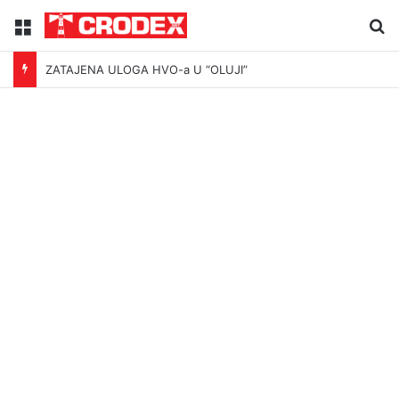
Menu
Tr
ZATAJENA ULOGA HVO-a U “OLUJI”