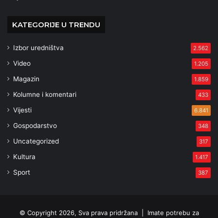
KATEGORIJE U TRENDU
Izbor uredništva
2.562
Video
1.205
Magazin
1.859
Kolumne i komentari
433
Vijesti
6.841
Gospodarstvo
348
Uncategorized
317
Kultura
1.417
Sport
387
© Copyright 2026, Sva prava pridržana |
Imate potrebu za