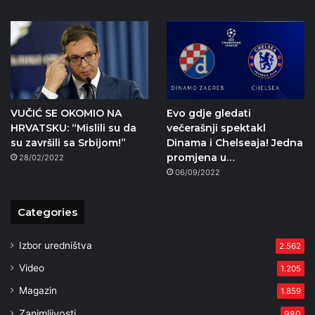
VUČIĆ SE OKOMIO NA
Evo gdje gledati
HRVATSKU: “Mislili su da
večerašnji spektakl
su završili sa Srbijom!”
Dinama i Chelseaja! Jedna
promjena u…
28/02/2022
06/09/2022
Categories
Izbor uredništva
2.562
Video
1.205
Magazin
1.859
Zanimljivosti
980