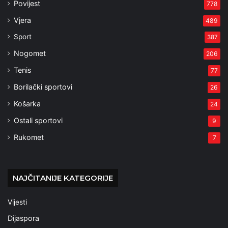
Povijest
778
Vjera
489
Sport
387
Nogomet
206
Tenis
77
Borilački sportovi
26
Košarka
24
Ostali sportovi
9
Rukomet
7
NAJČITANIJE KATEGORIJE
Vijesti
Dijaspora