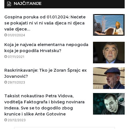
NAJČITANIJE
Gospina poruka od 01.01.2024: Nećete
se pokajati ni vi ni vaša djeca ni djeca
vaše djece…
01/01/2024
Koja je najveća elementarna nepogoda
koja je pogodila Hrvatsku?
07/11/2021
Raskrinkavanje: Tko je Zoran Šprajc ex
Jovanović?
29/11/2023
Taksist nokautirao Petra Vidova,
voditelja Faktografa i bivšeg novinara
Indexa. Sve se to dogodilo zbog
krunice i slike Ante Gotovine
20/12/2023