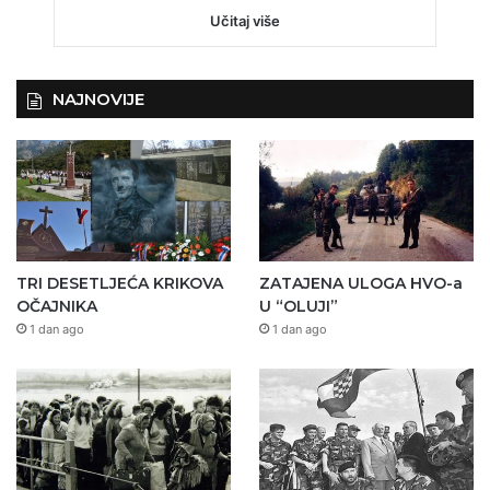
Učitaj više
NAJNOVIJE
TRI DESETLJEĆA KRIKOVA
ZATAJENA ULOGA HVO-a
OČAJNIKA
U “OLUJI”
1 dan ago
1 dan ago