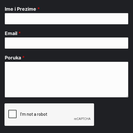
Ime i Prezime
*
Email
*
Poruka
*