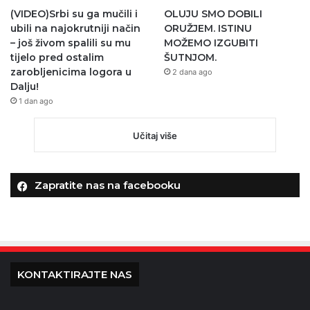
(VIDEO)Srbi su ga mučili i
OLUJU SMO DOBILI
ubili na najokrutniji način
ORUŽJEM. ISTINU
– još živom spalili su mu
MOŽEMO IZGUBITI
tijelo pred ostalim
ŠUTNJOM.
zarobljenicima logora u
2 dana ago
Dalju!
1 dan ago
Učitaj više
Zapratite nas na facebooku
KONTAKTIRAJTE NAS