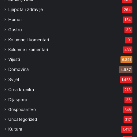
Ljepota i zdravlje
264
Humor
154
Gastro
33
Kolumne i komentari
9
Kolumne i komentari
433
Vijesti
6.841
Domovina
4.987
Svijet
1.458
Crna kronika
218
Dijaspora
36
Gospodarstvo
348
Uncategorized
317
Kultura
1.417