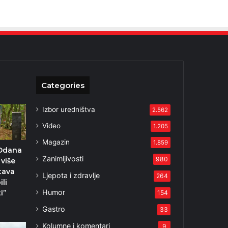
Categories
Izbor uredništva
2.562
Video
1.205
Magazin
1.859
 Odana
Zanimljivosti
980
 više
tava
Ljepota i zdravlje
264
ili
Humor
i”
154
1
Gastro
33
Kolumne i komentari
9