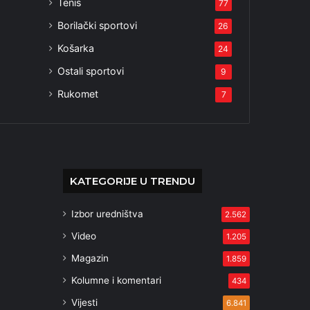
Tenis
77
Borilački sportovi
26
Košarka
24
Ostali sportovi
9
Rukomet
7
KATEGORIJE U TRENDU
Izbor uredništva
2.562
Video
1.205
Magazin
1.859
Kolumne i komentari
434
Vijesti
6.841