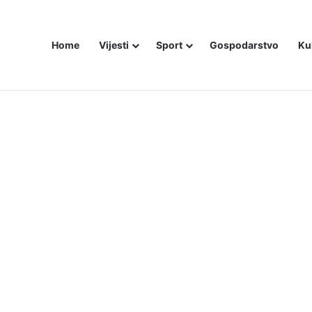
Home
Vijesti
Sport
Gospodarstvo
Ku
ali i dalje šute o Stanivukovićevu veličanju tzv. Krajine