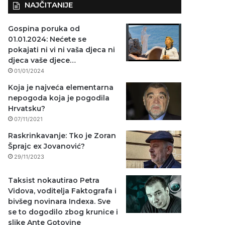
NAJČITANIJE
Gospina poruka od
01.01.2024: Nećete se
pokajati ni vi ni vaša djeca ni
djeca vaše djece…
01/01/2024
Koja je najveća elementarna
nepogoda koja je pogodila
Hrvatsku?
07/11/2021
Raskrinkavanje: Tko je Zoran
Šprajc ex Jovanović?
29/11/2023
Taksist nokautirao Petra
Vidova, voditelja Faktografa i
bivšeg novinara Indexa. Sve
se to dogodilo zbog krunice i
slike Ante Gotovine