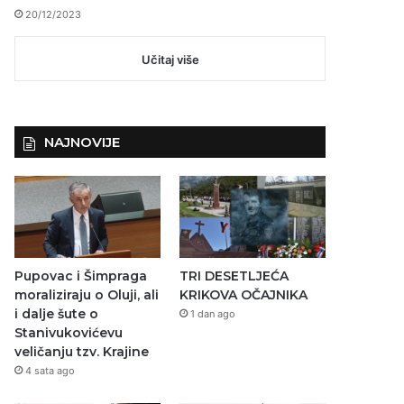
20/12/2023
Učitaj više
NAJNOVIJE
Pupovac i Šimpraga
TRI DESETLJEĆA
moraliziraju o Oluji, ali
KRIKOVA OČAJNIKA
i dalje šute o
1 dan ago
Stanivukovićevu
veličanju tzv. Krajine
4 sata ago