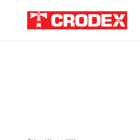
Breaking News
Pupovac i Šimpraga moraliziraju o Oluji, 