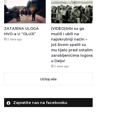
ZATAJENA ULOGA
(VIDEO)Srbi su ga
HVO-a U “OLUJI”
mučili i ubili na
najokrutniji način –
2 dana ago
još živom spalili su
mu tijelo pred ostalim
zarobljenicima logora
u Dalju!
2 dana ago
Učitaj više
Zapratite nas na facebooku