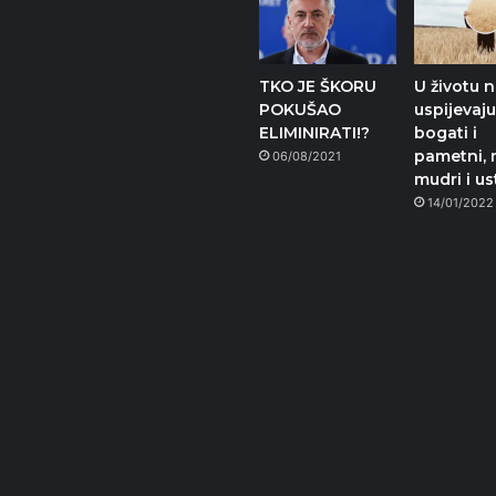
TKO JE ŠKORU
U životu 
POKUŠAO
uspijevaj
ELIMINIRATI!?
bogati i
pametni,
06/08/2021
mudri i ust
14/01/2022