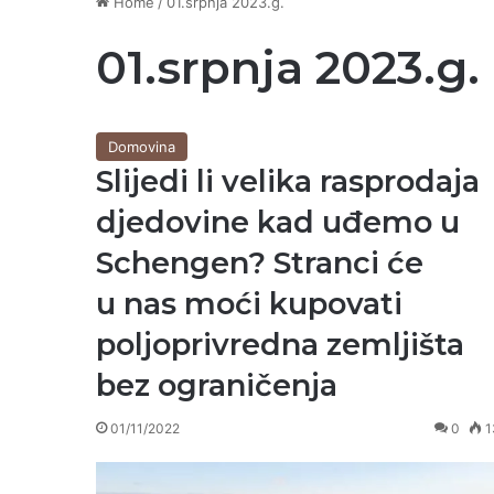
Home
/
01.srpnja 2023.g.
01.srpnja 2023.g.
Domovina
Slijedi li velika rasprodaja
djedovine kad uđemo u
Schengen? Stranci će
u nas moći kupovati
poljoprivredna zemljišta
bez ograničenja
01/11/2022
0
1