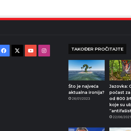
TAKOĐER PROČITAJTE
Facebook
X
YouTube
Instagram
Što je najveća
Jazovka:
aktualna ironija?
počast za
od 800 žr
26/01/2023
koje su ub
”antifašist
22/06/202