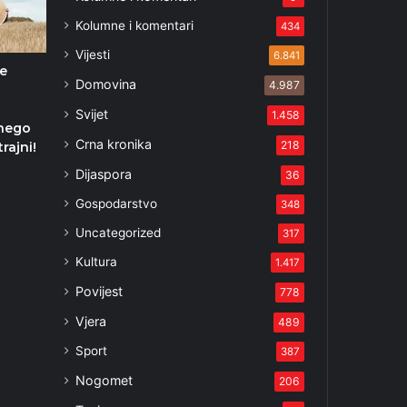
Kolumne i komentari
434
Vijesti
6.841
ne
Domovina
4.987
u
Svijet
1.458
 nego
Crna kronika
218
rajni!
Dijaspora
36
Gospodarstvo
348
Uncategorized
317
Kultura
1.417
Povijest
778
Vjera
489
Sport
387
Nogomet
206