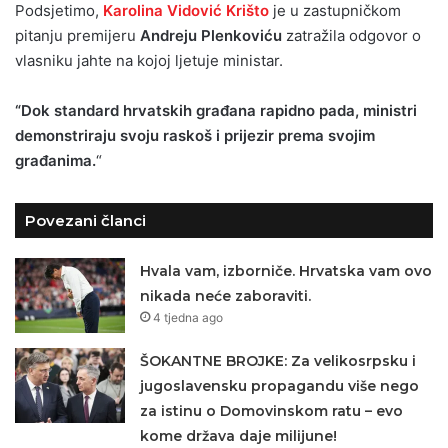
Podsjetimo,
Karolina Vidović Krišto
je u zastupničkom
pitanju premijeru
Andreju Plenkoviću
zatražila odgovor o
vlasniku jahte na kojoj ljetuje ministar.
“Dok standard hrvatskih građana
rapidno pada, ministri
demonstriraju svoju raskoš i prijezir prema svojim
građanima.
“
Povezani članci
Hvala vam, izborniče. Hrvatska vam ovo
nikada neće zaboraviti.
4 tjedna ago
ŠOKANTNE BROJKE: Za velikosrpsku i
jugoslavensku propagandu više nego
za istinu o Domovinskom ratu – evo
kome država daje milijune!