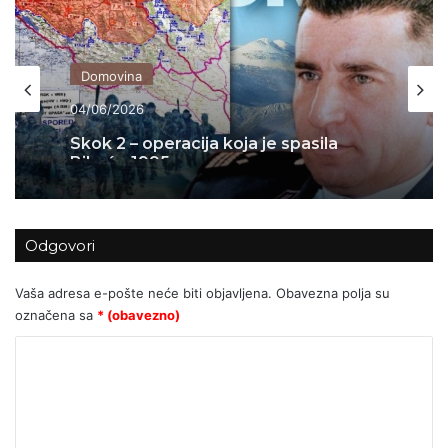
Domovina
04/06/2026
Skok 2 – operacija koja je spasila
Bihać – 1995.
Odgovori
Vaša adresa e-pošte neće biti objavljena.
Obavezna polja su
označena sa
* (obavezno)
K
o
m
e