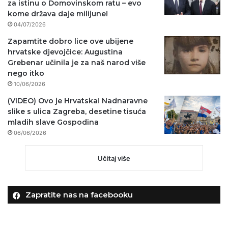
za istinu o Domovinskom ratu – evo
kome država daje milijune!
04/07/2026
Zapamtite dobro lice ove ubijene
hrvatske djevojčice: Augustina
Grebenar učinila je za naš narod više
nego itko
10/06/2026
(VIDEO) Ovo je Hrvatska! Nadnaravne
slike s ulica Zagreba, desetine tisuća
mladih slave Gospodina
06/06/2026
Učitaj više
Zapratite nas na facebooku