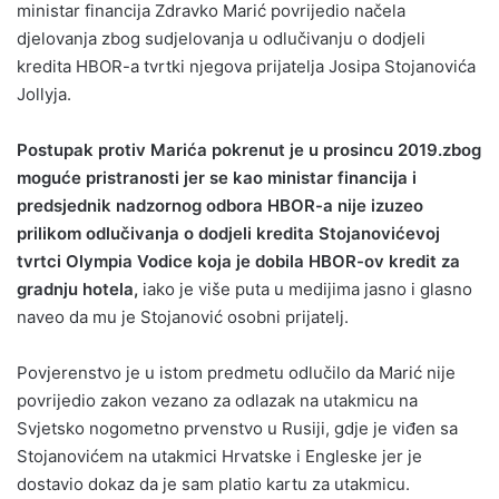
ministar financija Zdravko Marić povrijedio načela
djelovanja zbog sudjelovanja u odlučivanju o dodjeli
kredita HBOR-a tvrtki njegova prijatelja Josipa Stojanovića
Jollyja.
Postupak protiv Marića pokrenut je u prosincu 2019.zbog
moguće pristranosti jer se kao ministar financija i
predsjednik nadzornog odbora HBOR-a nije izuzeo
prilikom odlučivanja o dodjeli kredita Stojanovićevoj
tvrtci Olympia Vodice koja je dobila HBOR-ov kredit za
gradnju hotela,
iako je više puta u medijima jasno i glasno
naveo da mu je Stojanović osobni prijatelj.
Povjerenstvo je u istom predmetu odlučilo da Marić nije
povrijedio zakon vezano za odlazak na utakmicu na
Svjetsko nogometno prvenstvo u Rusiji, gdje je viđen sa
Stojanovićem na utakmici Hrvatske i Engleske jer je
dostavio dokaz da je sam platio kartu za utakmicu.