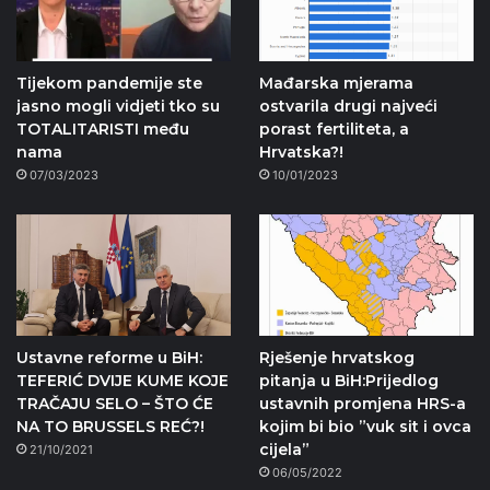
Tijekom pandemije ste
Mađarska mjerama
jasno mogli vidjeti tko su
ostvarila drugi najveći
TOTALITARISTI među
porast fertiliteta, a
nama
Hrvatska?!
07/03/2023
10/01/2023
Ustavne reforme u BiH:
Rješenje hrvatskog
TEFERIĆ DVIJE KUME KOJE
pitanja u BiH:Prijedlog
TRAČAJU SELO – ŠTO ĆE
ustavnih promjena HRS-a
NA TO BRUSSELS REĆ?!
kojim bi bio ”vuk sit i ovca
cijela”
21/10/2021
06/05/2022