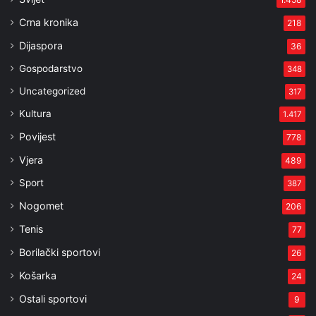
Crna kronika
218
Dijaspora
36
Gospodarstvo
348
Uncategorized
317
Kultura
1.417
Povijest
778
Vjera
489
Sport
387
Nogomet
206
Tenis
77
Borilački sportovi
26
Košarka
24
Ostali sportovi
9