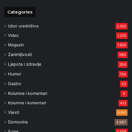
Categories
Izbor uredništva
2.562
Video
1.205
Magazin
1.859
Zanimljivosti
980
Ljepota i zdravlje
264
Humor
154
Gastro
33
Kolumne i komentari
9
Kolumne i komentari
433
Vijesti
6.841
Domovina
4.987
Svijet
1.458