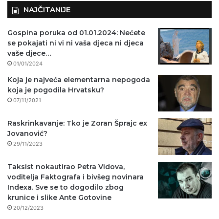
NAJČITANIJE
Gospina poruka od 01.01.2024: Nećete
se pokajati ni vi ni vaša djeca ni djeca
vaše djece…
01/01/2024
Koja je najveća elementarna nepogoda
koja je pogodila Hrvatsku?
07/11/2021
Raskrinkavanje: Tko je Zoran Šprajc ex
Jovanović?
29/11/2023
Taksist nokautirao Petra Vidova,
voditelja Faktografa i bivšeg novinara
Indexa. Sve se to dogodilo zbog
krunice i slike Ante Gotovine
20/12/2023