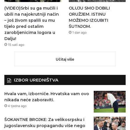
(VIDEO)Srbi su ga mučili i
OLUJU SMO DOBILI
ubili na najokrutniji način
ORUŽJEM. ISTINU
– još živom spalili su mu
MOŽEMO IZGUBITI
tijelo pred ostalim
ŠUTNJOM.
zarobljenicima logora u
1 dan ago
Dalju!
15 sati ago
Učitaj više
IZBOR UREDNIŠTVA
Hvala vam, izborniče. Hrvatska vam ovo
nikada neće zaboraviti.
4 tjedna ago
ŠOKANTNE BROJKE: Za velikosrpsku i
jugoslavensku propagandu više nego