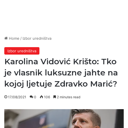
Home
/
Izbor uredništva
Izbor uredništva
Karolina Vidović Krišto: Tko
je vlasnik luksuzne jahte na
kojoj ljetuje Zdravko Marić?
17/08/2021
0
106
2 minutes read