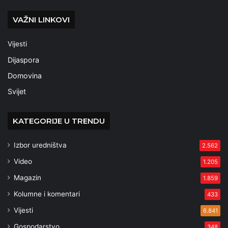
VAŽNI LINKOVI
Vijesti
Dijaspora
Domovina
Svijet
KATEGORIJE U TRENDU
Izbor uredništva
2.562
Video
1.205
Magazin
1.859
Kolumne i komentari
433
Vijesti
6.841
Gospodarstvo
348