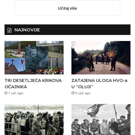
Učitaj više
NAJNOVIJE
TRI DESETLJEĆA KRIKOVA
ZATAJENA ULOGA HVO-a
OČAJNIKA
U “OLUJI”
7 sati ago
9 sati ago