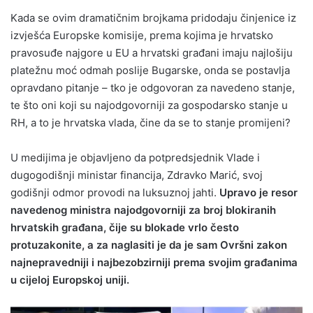
Kada se ovim dramatičnim brojkama pridodaju činjenice iz
izvješća Europske komisije, prema kojima je hrvatsko
pravosuđe najgore u EU a hrvatski građani imaju najlošiju
platežnu moć odmah poslije Bugarske, onda se postavlja
opravdano pitanje – tko je odgovoran za navedeno stanje,
te što oni koji su najodgovorniji za gospodarsko stanje u
RH, a to je hrvatska vlada, čine da se to stanje promijeni?
U medijima je objavljeno da potpredsjednik Vlade i
dugogodišnji ministar financija, Zdravko Marić, svoj
godišnji odmor provodi na luksuznoj jahti.
Upravo je resor
navedenog ministra najodgovorniji za broj blokiranih
hrvatskih građana, čije su blokade vrlo često
protuzakonite, a za naglasiti je da je sam Ovršni zakon
najnepravedniji i najbezobzirniji prema svojim građanima
u cijeloj Europskoj uniji.