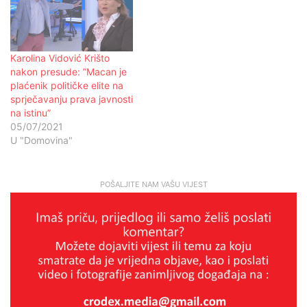
Karolina Vidović Krišto
nakon presude: ”Macan je
plaćenik političke elite na
sprječavanju prava javnosti
na istinu”
05/07/2021
U "Domovina"
POŠALJITE NAM VAŠU VIJEST