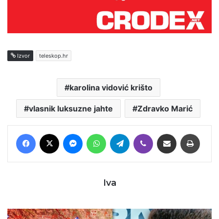
Izvor
teleskop.hr
karolina vidović krišto
vlasnik luksuzne jahte
Zdravko Marić
Facebook
X
Messenger
WhatsApp
Telegram
Viber
Podijeli putem E-maila
Printaj
Iva