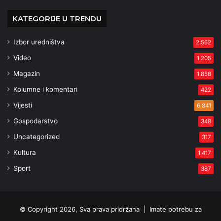
KATEGORIJE U TRENDU
Izbor uredništva
2.562
Video
1.205
Magazin
1.858
Kolumne i komentari
422
Vijesti
6.841
Gospodarstvo
348
Uncategorized
317
Kultura
1.417
Sport
387
© Copyright 2026, Sva prava pridržana |
Imate potrebu za