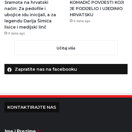
Sramota na hrvatski
KOMADIĆ POVIJESTI KOJI
način: Za pedofile i
JE PODIJELIO I UJEDINIO
ubojice idu inicijali, a za
HRVATSKU
legendu Darija Šimića
4 dana ago
lisice i medijski linč
4 dana ago
Učitaj više
Zapratite nas na facebooku
KONTAKTIRAJTE NAS
Ime i Prezime
*