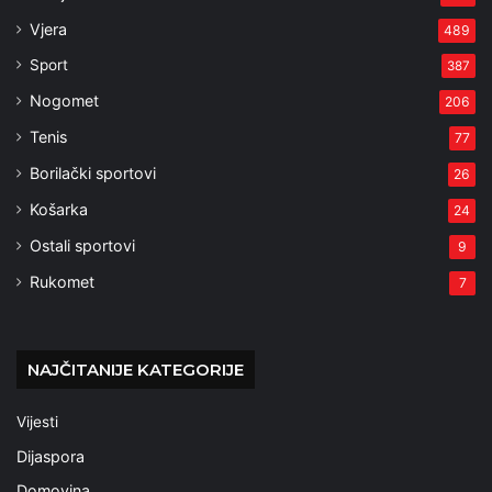
Vjera
489
Sport
387
Nogomet
206
Tenis
77
Borilački sportovi
26
Košarka
24
Ostali sportovi
9
Rukomet
7
NAJČITANIJE KATEGORIJE
Vijesti
Dijaspora
Domovina