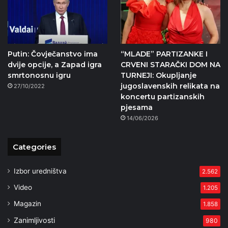
Putin: Čovječanstvo ima
“MLADE” PARTIZANKE I
dvije opcije, a Zapad igra
CRVENI STARAČKI DOM NA
smrtonosnu igru
TURNEJI: Okupljanje
jugoslavenskih relikata na
27/10/2022
koncertu partizanskih
pjesama
14/06/2026
Categories
Izbor uredništva
2.562
Video
1.205
Magazin
1.858
Zanimljivosti
980