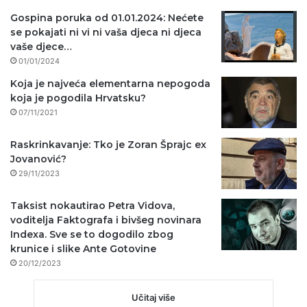
Gospina poruka od 01.01.2024: Nećete
se pokajati ni vi ni vaša djeca ni djeca
vaše djece…
01/01/2024
Koja je najveća elementarna nepogoda
koja je pogodila Hrvatsku?
07/11/2021
Raskrinkavanje: Tko je Zoran Šprajc ex
Jovanović?
29/11/2023
Taksist nokautirao Petra Vidova,
voditelja Faktografa i bivšeg novinara
Indexa. Sve se to dogodilo zbog
krunice i slike Ante Gotovine
20/12/2023
Učitaj više