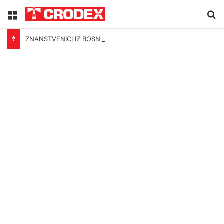
Menu
Tr
ZNANSTVENICI IZ BOSNE OTKRILI NACIZAM U – BOSNI!