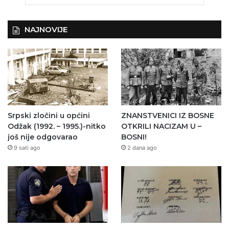
NAJNOVIJE
Srpski zločini u općini
ZNANSTVENICI IZ BOSNE
Odžak (1992. – 1995.)-nitko
OTKRILI NACIZAM U –
još nije odgovarao
BOSNI!
9 sati ago
2 dana ago