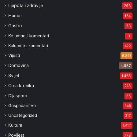
Ljepota i zdravlje
263
Humor
154
Gastro
33
Kolumne i komentari
9
Kolumne i komentari
422
Vijesti
6.841
Domovina
4.987
Svijet
1.458
Crna kronika
218
Dijaspora
36
Gospodarstvo
348
Uncategorized
317
Kultura
1.417
Povijest
778