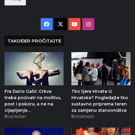
Facebook
X
YouTube
Instagram
TAKOĐER PROČITAJTE
Fra Dario Galić: Crkva
Tko tjera Hrvate iz
treba pozivati na molitvu,
Hrvatske? Pogledajte tko
post i pokoru, a ne na
sustavno priprema teren
cijepljenje…
za zamjenu stanovništva
24/10/2021
01/06/2025