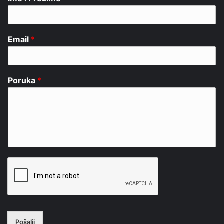
Email
*
Poruka
*
Pošalji