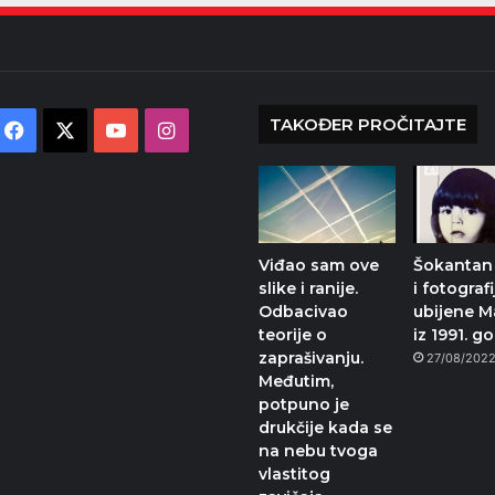
TAKOĐER PROČITAJTE
Facebook
X
YouTube
Instagram
Viđao sam ove
Šokantan
slike i ranije.
i fotografi
Odbacivao
ubijene M
teorije o
iz 1991. g
zaprašivanju.
27/08/202
Međutim,
potpuno je
drukčije kada se
na nebu tvoga
vlastitog