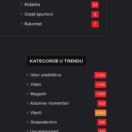
Košarka
24
Ostali sportovi
9
Rukomet
7
KATEGORIJE U TRENDU
Izbor uredništva
2.562
Video
1.205
Magazin
1.859
Kolumne i komentari
433
Vijesti
6.841
Gospodarstvo
348
Uncategorized
317