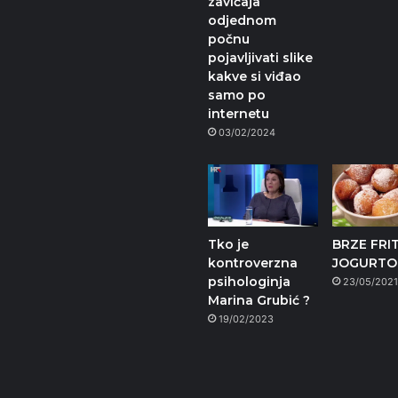
zavičaja
odjednom
počnu
pojavljivati slike
kakve si viđao
samo po
internetu
03/02/2024
Tko je
BRZE FRI
kontroverzna
JOGURT
psihologinja
23/05/202
Marina Grubić ?
19/02/2023