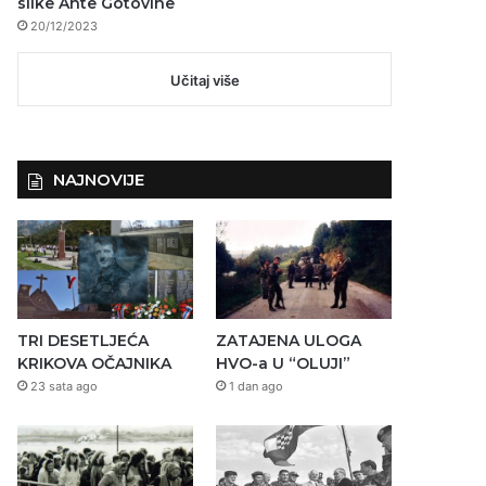
slike Ante Gotovine
20/12/2023
Učitaj više
NAJNOVIJE
TRI DESETLJEĆA
ZATAJENA ULOGA
KRIKOVA OČAJNIKA
HVO-a U “OLUJI”
23 sata ago
1 dan ago