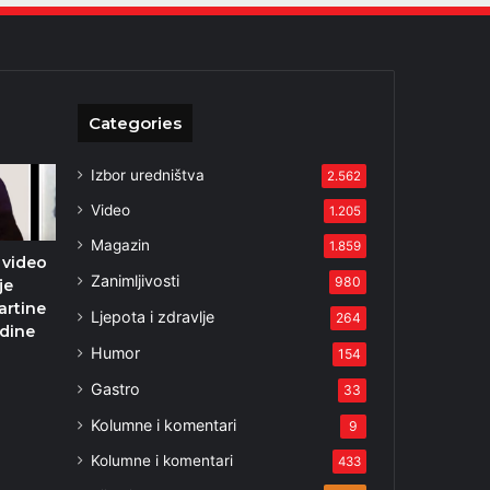
Categories
Izbor uredništva
2.562
Video
1.205
Magazin
1.859
 video
Zanimljivosti
980
je
artine
Ljepota i zdravlje
264
odine
Humor
154
2
Gastro
33
Kolumne i komentari
9
Kolumne i komentari
433