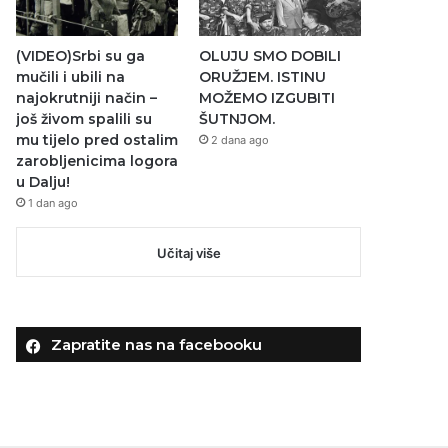
(VIDEO)Srbi su ga
OLUJU SMO DOBILI
mučili i ubili na
ORUŽJEM. ISTINU
najokrutniji način –
MOŽEMO IZGUBITI
još živom spalili su
ŠUTNJOM.
mu tijelo pred ostalim
2 dana ago
zarobljenicima logora
u Dalju!
1 dan ago
Učitaj više
Zapratite nas na facebooku