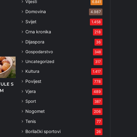
Vijesti
6.841
Domovina
4.987
Svijet
1.458
Crna kronika
218
Dijaspora
36
Gospodarstvo
348
Uncategorized
317
Kultura
1.417
Povijest
778
TULE S
OM
Vjera
489
1
Sport
387
Nogomet
206
Tenis
77
Borilački sportovi
26