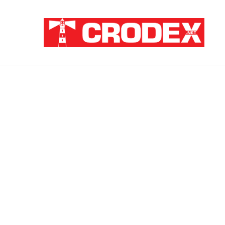
Breaking News
ZATAJENA ULOGA HVO-a U “OLUJI”