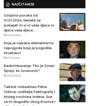
NAJČITANIJE
Gospina poruka od
01.01.2024: Nećete se
pokajati ni vi ni vaša djeca ni
djeca vaše djece…
01/01/2024
Koja je najveća elementarna
nepogoda koja je pogodila
Hrvatsku?
07/11/2021
Raskrinkavanje: Tko je Zoran
Šprajc ex Jovanović?
29/11/2023
Taksist nokautirao Petra
Vidova, voditelja Faktografa i
bivšeg novinara Indexa. Sve
se to dogodilo zbog krunice i