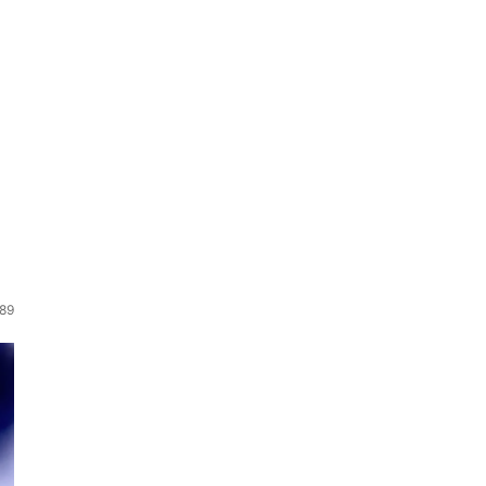
a
589