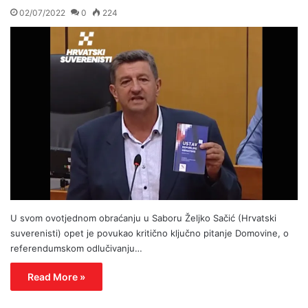
02/07/2022
0
224
U svom ovotjednom obraćanju u Saboru Željko Sačić (Hrvatski
suverenisti) opet je povukao kritično ključno pitanje Domovine, o
referendumskom odlučivanju…
Read More »