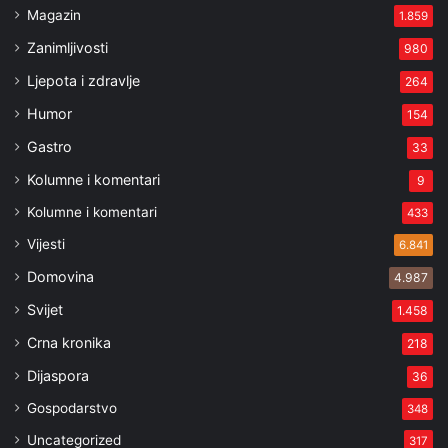
Magazin
1.859
Zanimljivosti
980
Ljepota i zdravlje
264
Humor
154
Gastro
33
Kolumne i komentari
9
Kolumne i komentari
433
Vijesti
6.841
Domovina
4.987
Svijet
1.458
Crna kronika
218
Dijaspora
36
Gospodarstvo
348
Uncategorized
317