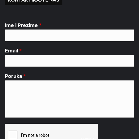
Ime i Prezime
*
Email
*
Poruka
*