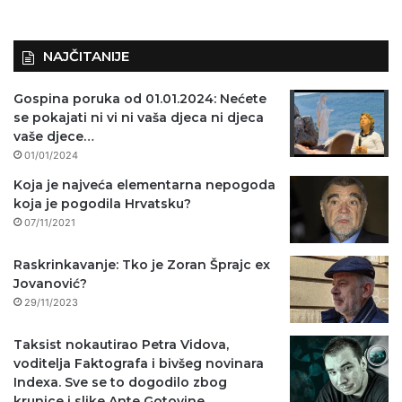
NAJČITANIJE
Gospina poruka od 01.01.2024: Nećete
se pokajati ni vi ni vaša djeca ni djeca
vaše djece…
01/01/2024
Koja je najveća elementarna nepogoda
koja je pogodila Hrvatsku?
07/11/2021
Raskrinkavanje: Tko je Zoran Šprajc ex
Jovanović?
29/11/2023
Taksist nokautirao Petra Vidova,
voditelja Faktografa i bivšeg novinara
Indexa. Sve se to dogodilo zbog
krunice i slike Ante Gotovine