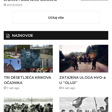
20/12/2023
Učitaj više
NAJNOVIJE
TRI DESETLJEĆA KRIKOVA
ZATAJENA ULOGA HVO-a
OČAJNIKA
U “OLUJI”
7 sati ago
9 sati ago