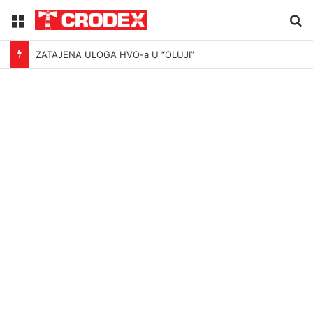
Menu
Tr
ZATAJENA ULOGA HVO-a U “OLUJI”