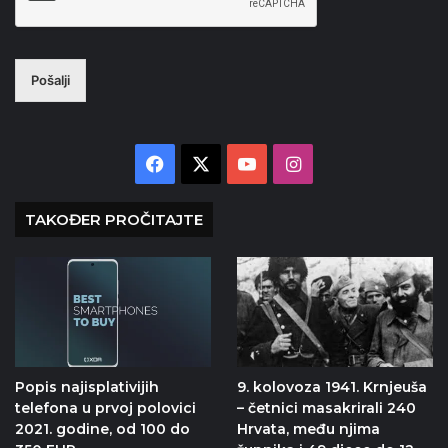
Pošalji
Facebook
X
YouTube
Instagram
TAKOĐER PROČITAJTE
Popis najisplativijih
9. kolovoza 1941. Krnjeuša
telefona u prvoj polovici
– četnici masakrirali 240
2021. godine, od 100 do
Hrvata, među njima