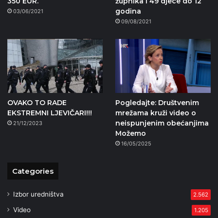
350 EUR.
župnika i 49 djece do 12
godina
03/06/2021
09/08/2021
OVAKO TO RADE
Pogledajte: Društvenim
EKSTREMNI LJEVIČARI!!!
mrežama kruži video o
neispunjenim obećanjima
21/12/2023
Možemo
16/05/2025
Categories
Izbor uredništva
2.562
Video
1.205