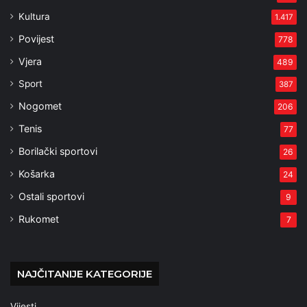
Kultura
1.417
Povijest
778
Vjera
489
Sport
387
Nogomet
206
Tenis
77
Borilački sportovi
26
Košarka
24
Ostali sportovi
9
Rukomet
7
NAJČITANIJE KATEGORIJE
Vijesti