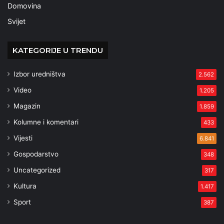
Domovina
Svijet
KATEGORIJE U TRENDU
Izbor uredništva
2.562
Video
1.205
Magazin
1.859
Kolumne i komentari
433
Vijesti
6.841
Gospodarstvo
348
Uncategorized
317
Kultura
1.417
Sport
387