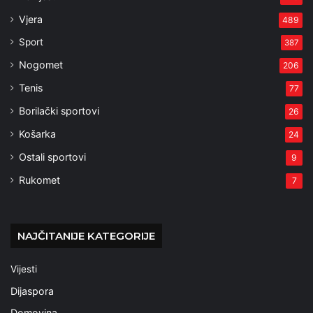
Vjera
489
Sport
387
Nogomet
206
Tenis
77
Borilački sportovi
26
Košarka
24
Ostali sportovi
9
Rukomet
7
NAJČITANIJE KATEGORIJE
Vijesti
Dijaspora
Domovina