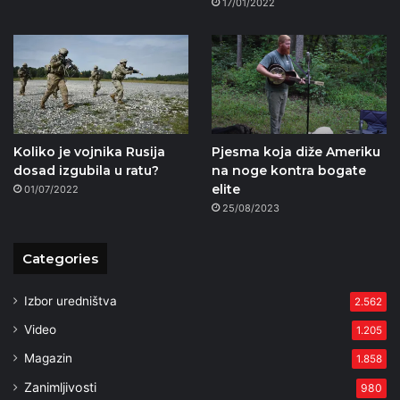
17/01/2022
Koliko je vojnika Rusija
Pjesma koja diže Ameriku
dosad izgubila u ratu?
na noge kontra bogate
elite
01/07/2022
25/08/2023
Categories
Izbor uredništva
2.562
Video
1.205
Magazin
1.858
Zanimljivosti
980