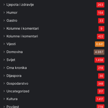
Ljepota i zdravlje
263
Humor
154
Gastro
33
Kolumne i komentari
9
Kolumne i komentari
422
Vijesti
6.841
Domovina
4.987
Svijet
1.458
Crna kronika
218
Dijaspora
36
Gospodarstvo
348
Uncategorized
317
Kultura
1.417
Povijest
778