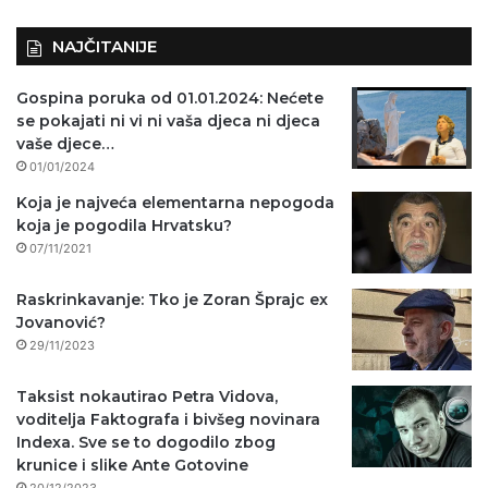
NAJČITANIJE
Gospina poruka od 01.01.2024: Nećete
se pokajati ni vi ni vaša djeca ni djeca
vaše djece…
01/01/2024
Koja je najveća elementarna nepogoda
koja je pogodila Hrvatsku?
07/11/2021
Raskrinkavanje: Tko je Zoran Šprajc ex
Jovanović?
29/11/2023
Taksist nokautirao Petra Vidova,
voditelja Faktografa i bivšeg novinara
Indexa. Sve se to dogodilo zbog
krunice i slike Ante Gotovine
20/12/2023