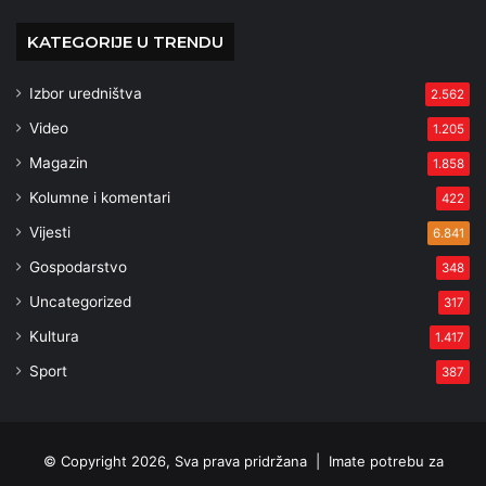
KATEGORIJE U TRENDU
Izbor uredništva
2.562
Video
1.205
Magazin
1.858
Kolumne i komentari
422
Vijesti
6.841
Gospodarstvo
348
Uncategorized
317
Kultura
1.417
Sport
387
© Copyright 2026, Sva prava pridržana |
Imate potrebu za