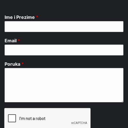
Ime i Prezime
*
Email
*
Poruka
*