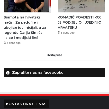
Sramota na hrvatski
KOMADIĆ POVIJESTI KOJI
način: Za pedofile i
JE PODIJELIO I UJEDINIO
ubojice idu inicijali, a za
HRVATSKU
legendu Darija Šimića
5 dana ago
lisice i medijski linč
4 dana ago
Učitaj više
Zapratite nas na facebooku
KONTAKTIRAJTE NAS