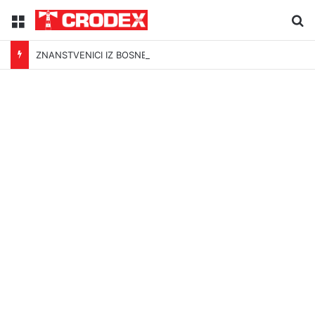
Menu
Tr
ZNANSTVENICI IZ BOSNE OTKRILI NACIZAM U – BOSNI!