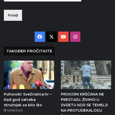
Pošalji
Facebook
X
YouTube
Instagram
TAKOĐER PROČITAJTE
Puhovski: SveZnalica.hr –
PROGONI KRŠĆANA NE
Kad god zatreba
PRESTAJU, ŽIVIMO U
stručnjak za bilo što
SVIJETU KOJI SE TEMELJI
NA PROTUDEKALOGU
13/06/2025