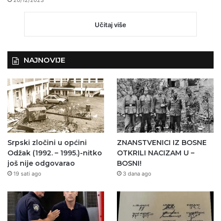
Učitaj više
NAJNOVIJE
Srpski zločini u općini
ZNANSTVENICI IZ BOSNE
Odžak (1992. – 1995.)-nitko
OTKRILI NACIZAM U –
još nije odgovarao
BOSNI!
19 sati ago
3 dana ago