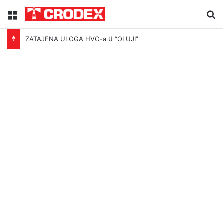
Menu
Tr
ZATAJENA ULOGA HVO-a U “OLUJI”