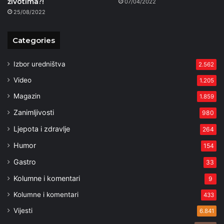
životima?!
07/04/2022
25/08/2022
Categories
Izbor uredništva
2.562
Video
1.205
Magazin
1.859
Zanimljivosti
980
Ljepota i zdravlje
264
Humor
154
Gastro
33
Kolumne i komentari
9
Kolumne i komentari
433
Vijesti
6.841