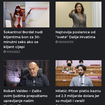
Šokantno! Bordel nudi
Najnovija poslanica od
klijentima bon za 30-
“svete” Dalije Hrvatima
minutni seks ako se
26/04/2025
klijent cijepi
17/01/2022
Robert Valdec – Zašto
Miletić: Pfizer platio kaznu
ovim ljudima prepuštamo
od 2.3 milijarde dolara jer
upravljanje našim
su muljali i varali!