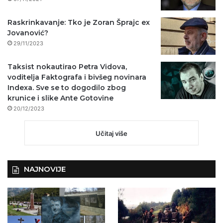
Raskrinkavanje: Tko je Zoran Šprajc ex
Jovanović?
29/11/2023
Taksist nokautirao Petra Vidova,
voditelja Faktografa i bivšeg novinara
Indexa. Sve se to dogodilo zbog
krunice i slike Ante Gotovine
20/12/2023
Učitaj više
NAJNOVIJE