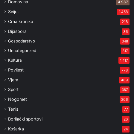
Domovina
4.987
Svijet
1.458
Crna kronika
218
Dijaspora
36
Gospodarstvo
348
Uncategorized
317
Kultura
1.417
Povijest
778
Vjera
489
Sport
387
Nogomet
206
Tenis
77
Borilački sportovi
26
Košarka
24