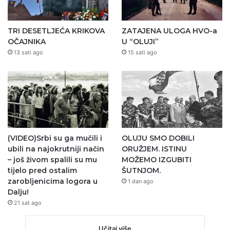
TRI DESETLJEĆA KRIKOVA
ZATAJENA ULOGA HVO-a
OČAJNIKA
U “OLUJI”
13 sati ago
15 sati ago
(VIDEO)Srbi su ga mučili i
OLUJU SMO DOBILI
ubili na najokrutniji način
ORUŽJEM. ISTINU
– još živom spalili su mu
MOŽEMO IZGUBITI
tijelo pred ostalim
ŠUTNJOM.
zarobljenicima logora u
1 dan ago
Dalju!
21 sat ago
Učitaj više