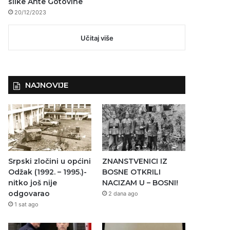
slike Ante Gotovine
20/12/2023
Učitaj više
NAJNOVIJE
Srpski zločini u općini
ZNANSTVENICI IZ
Odžak (1992. – 1995.)-
BOSNE OTKRILI
nitko još nije
NACIZAM U – BOSNI!
odgovarao
2 dana ago
1 sat ago