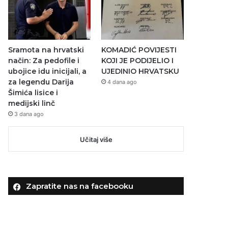
Sramota na hrvatski
KOMADIĆ POVIJESTI
način: Za pedofile i
KOJI JE PODIJELIO I
ubojice idu inicijali, a
UJEDINIO HRVATSKU
za legendu Darija
4 dana ago
Šimića lisice i
medijski linč
3 dana ago
Učitaj više
Zapratite nas na facebooku