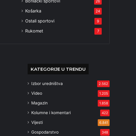
Borilački sportovi
26
Košarka
24
Ostali sportovi
9
Rukomet
7
KATEGORIJE U TRENDU
Izbor uredništva
2.562
Video
1.205
Magazin
1.858
Kolumne i komentari
422
Vijesti
6.841
Gospodarstvo
348