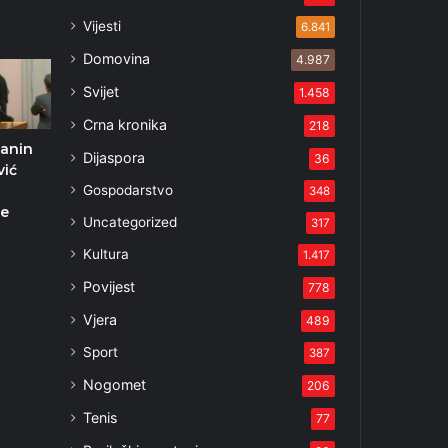
Vijesti
6.841
Domovina
4.987
Svijet
1.458
Crna kronika
218
anin
Dijaspora
36
vić
Gospodarstvo
348
je
Uncategorized
317
Kultura
2
1.417
Povijest
778
Vjera
489
Sport
387
Nogomet
206
Tenis
77