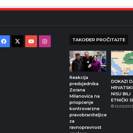
TAKOĐER PROČITAJTE
Facebook
X
YouTube
Instagram
Reakcija
DOKAZI D
predsjednika
HRVATSKI
Zorana
NISU BILI
Milanovića na
ETNIČKI S
priopćenje
25/03/202
kontroverzne
pravobraniteljice
za
ravnopravnost