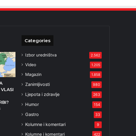
Categories
Izbor uredništva
2.562
Video
1.205
Magazin
1.858
A
Zanimljivosti
980
 VLASI
Ljepota i zdravlje
263
RBI?
Humor
154
3
Gastro
33
Kolumne i komentari
9
Kolumne i komentari
422