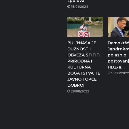
spolova
15/01/2024
BULJ:NAŠA JE
Demokršć
DUŽNOST I
Jandroko
OBVEZA ŠTITITI
pojasnio
PRIRODNA I
poštovan
KULTURNA
HDZ-a…
BOGATSTVA TE
16/06/202
JAVNO I OPĆE
DOBRO!
28/08/2022