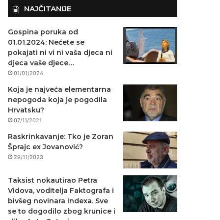
NAJČITANIJE
Gospina poruka od
01.01.2024: Nećete se
pokajati ni vi ni vaša djeca ni
djeca vaše djece…
01/01/2024
Koja je najveća elementarna
nepogoda koja je pogodila
Hrvatsku?
07/11/2021
Raskrinkavanje: Tko je Zoran
Šprajc ex Jovanović?
29/11/2023
Taksist nokautirao Petra
Vidova, voditelja Faktografa i
bivšeg novinara Indexa. Sve
se to dogodilo zbog krunice i