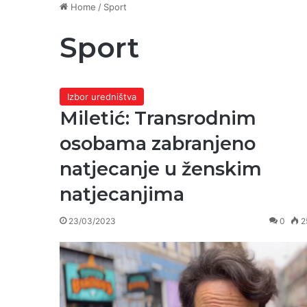
Home
/
Sport
Sport
Izbor uredništva
Miletić: Transrodnim
osobama zabranjeno
natjecanje u ženskim
natjecanjima
23/03/2023
0
2