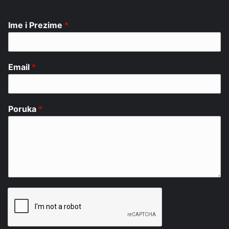
Ime i Prezime
*
Email
*
Poruka
*