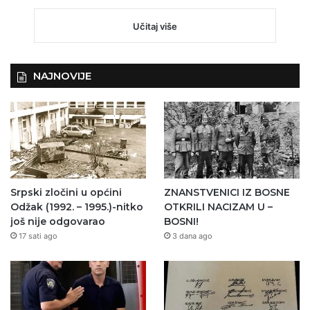
Učitaj više
NAJNOVIJE
Srpski zločini u općini
ZNANSTVENICI IZ BOSNE
Odžak (1992. – 1995.)-nitko
OTKRILI NACIZAM U –
još nije odgovarao
BOSNI!
17 sati ago
3 dana ago