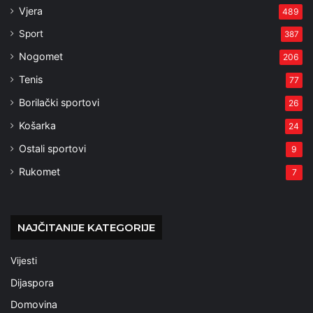
Vjera
489
Sport
387
Nogomet
206
Tenis
77
Borilački sportovi
26
Košarka
24
Ostali sportovi
9
Rukomet
7
NAJČITANIJE KATEGORIJE
Vijesti
Dijaspora
Domovina