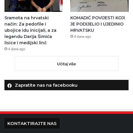
Sramota na hrvatski
KOMADIĆ POVIJESTI KOJI
način: Za pedofile i
JE PODIJELIO I UJEDINIO
ubojice idu inicijali, a za
HRVATSKU
legendu Darija Šimića
4 dana ago
lisice i medijski linč
4 dana ago
Učitaj više
Zapratite nas na facebooku
KONTAKTIRAJTE NAS