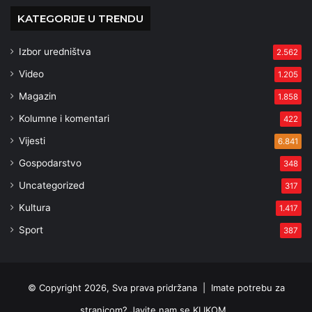
KATEGORIJE U TRENDU
Izbor uredništva
2.562
Video
1.205
Magazin
1.858
Kolumne i komentari
422
Vijesti
6.841
Gospodarstvo
348
Uncategorized
317
Kultura
1.417
Sport
387
© Copyright 2026, Sva prava pridržana |
Imate potrebu za
stranicom? Javite nam se KLIKOM .