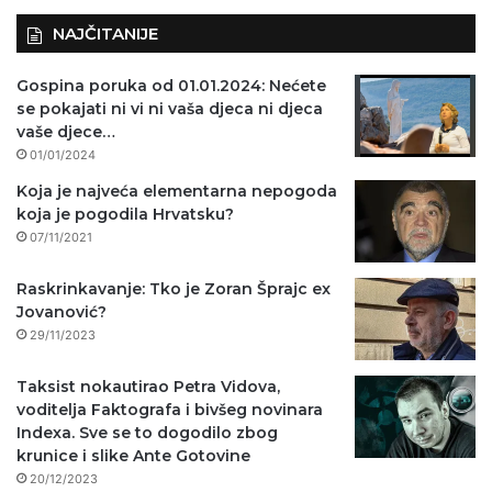
NAJČITANIJE
Gospina poruka od 01.01.2024: Nećete
se pokajati ni vi ni vaša djeca ni djeca
vaše djece…
01/01/2024
Koja je najveća elementarna nepogoda
koja je pogodila Hrvatsku?
07/11/2021
Raskrinkavanje: Tko je Zoran Šprajc ex
Jovanović?
29/11/2023
Taksist nokautirao Petra Vidova,
voditelja Faktografa i bivšeg novinara
Indexa. Sve se to dogodilo zbog
krunice i slike Ante Gotovine
20/12/2023