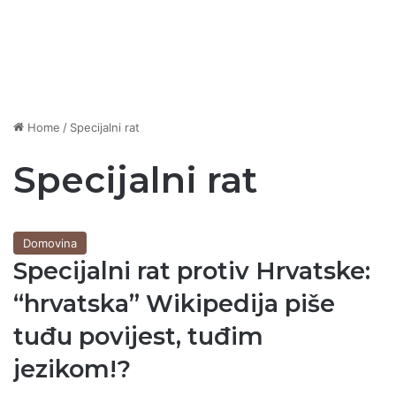
Home
/
Specijalni rat
Specijalni rat
Domovina
Specijalni rat protiv Hrvatske:
“hrvatska” Wikipedija piše
tuđu povijest, tuđim
jezikom!?