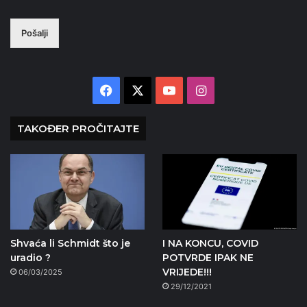
Pošalji
Facebook
X
YouTube
Instagram
TAKOĐER PROČITAJTE
Shvaća li Schmidt što je
I NA KONCU, COVID
uradio ?
POTVRDE IPAK NE
VRIJEDE!!!
06/03/2025
29/12/2021