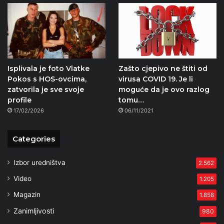
Isplivala je foto Vlatke
Zašto cjepivo ne štiti od
Pokos s HOS-ovcima,
virusa COVID 19. Je li
zatvorila je sve svoje
moguće da je ovo razlog
profile
tomu…
17/02/2026
06/11/2021
Categories
Izbor uredništva
2.562
Video
1.205
Magazin
1.858
Zanimljivosti
980