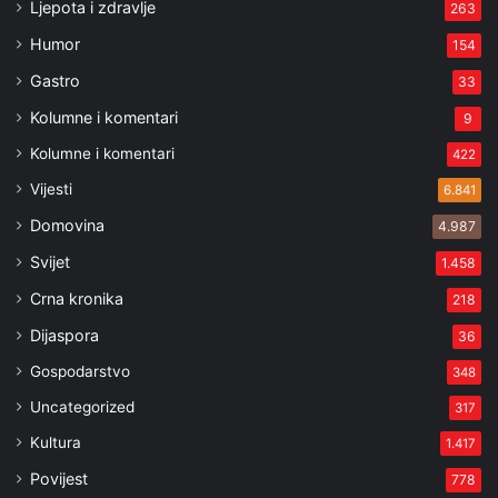
Ljepota i zdravlje
263
Humor
154
Gastro
33
Kolumne i komentari
9
Kolumne i komentari
422
Vijesti
6.841
Domovina
4.987
Svijet
1.458
Crna kronika
218
Dijaspora
36
Gospodarstvo
348
Uncategorized
317
Kultura
1.417
Povijest
778