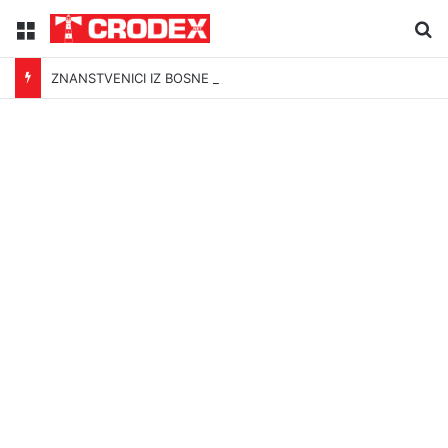
Menu
Tr
ZNANSTVENICI IZ BOSNE OTKRILI NACIZAM U – BOSNI!