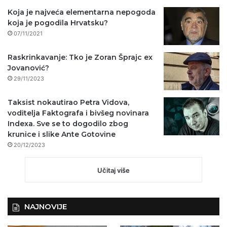
Koja je najveća elementarna nepogoda
koja je pogodila Hrvatsku?
07/11/2021
Raskrinkavanje: Tko je Zoran Šprajc ex
Jovanović?
29/11/2023
Taksist nokautirao Petra Vidova,
voditelja Faktografa i bivšeg novinara
Indexa. Sve se to dogodilo zbog
krunice i slike Ante Gotovine
20/12/2023
Učitaj više
NAJNOVIJE