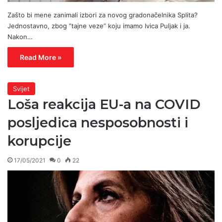
Zašto bi mene zanimali izbori za novog gradonačelnika Splita?
Jednostavno, zbog “tajne veze” koju imamo Ivica Puljak i ja.
Nakon…
Read More »
Svijet
Loša reakcija EU-a na COVID
posljedica nesposobnosti i
korupcije
17/05/2021
0
22