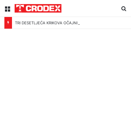
Menu
Tr
TRI DESETLJEĆA KRIKOVA OČAJNIKA