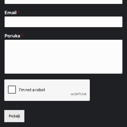
Email
*
Poruka
*
Pošalji