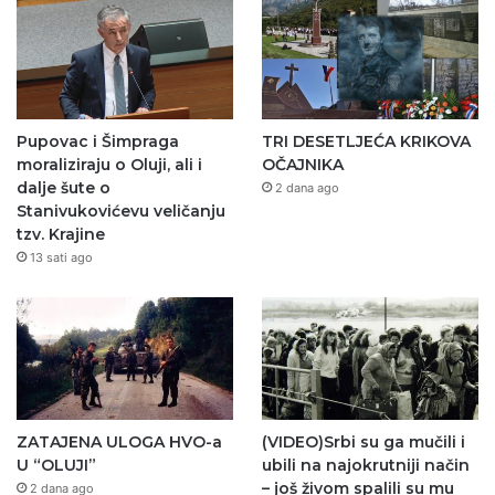
Pupovac i Šimpraga
TRI DESETLJEĆA KRIKOVA
moraliziraju o Oluji, ali i
OČAJNIKA
dalje šute o
2 dana ago
Stanivukovićevu veličanju
tzv. Krajine
13 sati ago
ZATAJENA ULOGA HVO-a
(VIDEO)Srbi su ga mučili i
U “OLUJI”
ubili na najokrutniji način
– još živom spalili su mu
2 dana ago