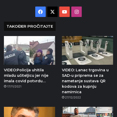
Facebook
X
YouTube
Instagram
TAKOĐER PROČITAJTE
VIDEO:Policija uhitila
VIDEO: Lanac trgovina u
mladu učiteljicu jer nije
SAD-u priprema se za
imala covid potvrdu…
nametanje sustava QR
kodova za kupnju
17/11/2021
namirnica
27/12/2022