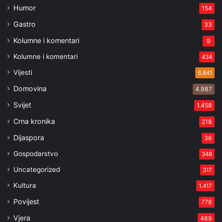
Humor
154
Gastro
33
Kolumne i komentari
9
Kolumne i komentari
434
Vijesti
6.841
Domovina
4.987
Svijet
1.458
Crna kronika
218
Dijaspora
36
Gospodarstvo
348
Uncategorized
317
Kultura
1.417
Povijest
778
Vjera
489