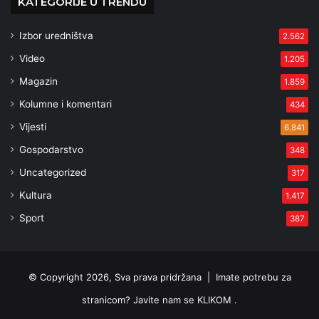
KATEGORIJE U TRENDU
Izbor uredništva
2.562
Video
1.205
Magazin
1.859
Kolumne i komentari
434
Vijesti
6.841
Gospodarstvo
348
Uncategorized
317
Kultura
1.417
Sport
387
© Copyright 2026, Sva prava pridržana |
Imate potrebu za
stranicom? Javite nam se KLIKOM .