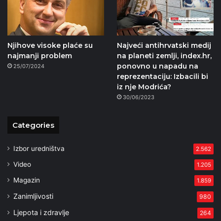
Njihove visoke plaće su
Najveći antihrvatski medij
najmanji problem
na planeti zemlji, index.hr,
ponovno u napadu na
25/07/2024
reprezentaciju: Izbacili bi
iz nje Modrića?
30/06/2023
Categories
Izbor uredništva
2.562
Video
1.205
Magazin
1.859
Zanimljivosti
980
Ljepota i zdravlje
264