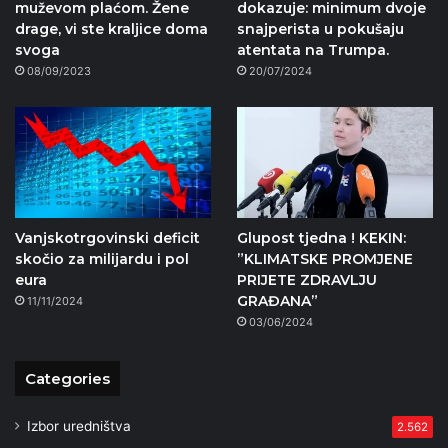
muževom plaćom. Žene
dokazuje: minimum dvoje
drage, vi ste kraljice doma
snajperista u pokušaju
svoga
atentata na Trumpa.
08/09/2023
20/07/2024
Vanjskotrgovinski deficit
Glupost tjedna ! KEKIN:
skočio za milijardu i pol
”KLIMATSKE PROMJENE
eura
PRIJETE ZDRAVLJU
GRAĐANA”
11/11/2024
03/06/2024
Categories
Izbor uredništva
2.562