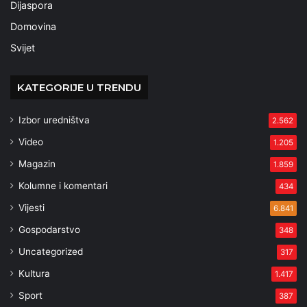
Dijaspora
Domovina
Svijet
KATEGORIJE U TRENDU
Izbor uredništva
2.562
Video
1.205
Magazin
1.859
Kolumne i komentari
434
Vijesti
6.841
Gospodarstvo
348
Uncategorized
317
Kultura
1.417
Sport
387