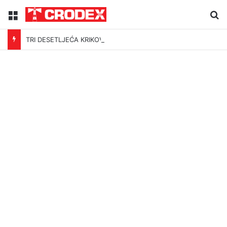
Menu
Tr
TRI DESETLJEĆA KRIKOVA OČAJNIKA