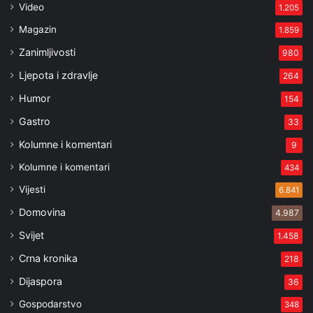
Video
1.205
Magazin
1.859
Zanimljivosti
980
Ljepota i zdravlje
264
Humor
154
Gastro
33
Kolumne i komentari
9
Kolumne i komentari
434
Vijesti
6.841
Domovina
4.987
Svijet
1.458
Crna kronika
218
Dijaspora
36
Gospodarstvo
348