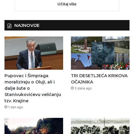
Učitaj više
NAJNOVIJE
Pupovac i Šimpraga
TRI DESETLJEĆA KRIKOVA
moraliziraju o Oluji, ali i
OČAJNIKA
dalje šute o
3 dana ago
Stanivukovićevu veličanju
tzv. Krajine
1 dan ago