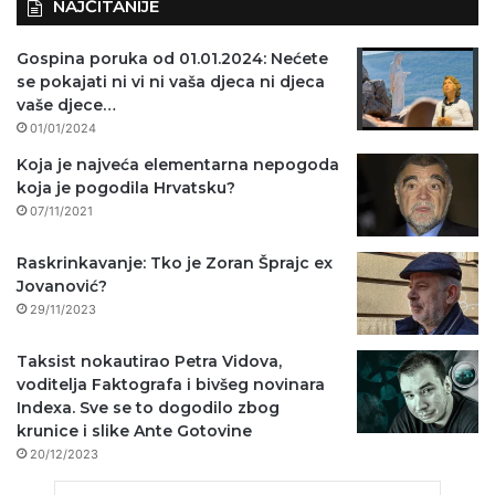
NAJČITANIJE
Gospina poruka od 01.01.2024: Nećete
se pokajati ni vi ni vaša djeca ni djeca
vaše djece…
01/01/2024
Koja je najveća elementarna nepogoda
koja je pogodila Hrvatsku?
07/11/2021
Raskrinkavanje: Tko je Zoran Šprajc ex
Jovanović?
29/11/2023
Taksist nokautirao Petra Vidova,
voditelja Faktografa i bivšeg novinara
Indexa. Sve se to dogodilo zbog
krunice i slike Ante Gotovine
20/12/2023