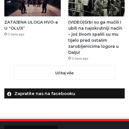
ZATAJENA ULOGA HVO-a
(VIDEO)Srbi su ga mučili i
U “OLUJI”
ubili na najokrutniji način
– još živom spalili su mu
3 dana ago
tijelo pred ostalim
zarobljenicima logora u
Dalju!
3 dana ago
Učitaj više
Zapratite nas na facebooku