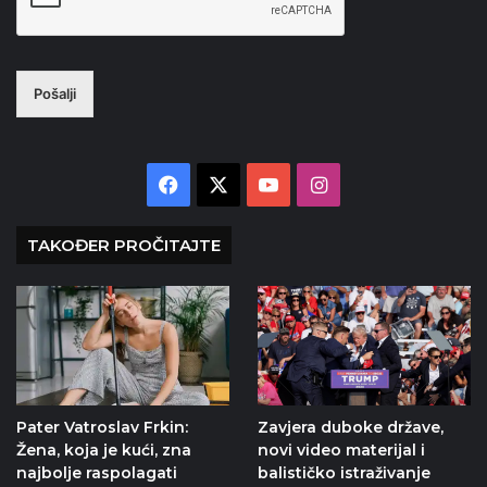
Pošalji
Facebook
X
YouTube
Instagram
TAKOĐER PROČITAJTE
Pater Vatroslav Frkin:
Zavjera duboke države,
Žena, koja je kući, zna
novi video materijal i
najbolje raspolagati
balističko istraživanje