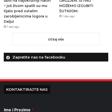
ubili na najokrutniji način
ORUŽJEM. ISTINU
– još živom spalili su mu
MOŽEMO IZGUBITI
tijelo pred ostalim
ŠUTNJOM.
zarobljenicima logora u
1 dan ago
Dalju!
1 dan ago
Učitaj više
Zapratite nas na facebooku
KONTAKTIRAJTE NAS
Ime i Prezime
*