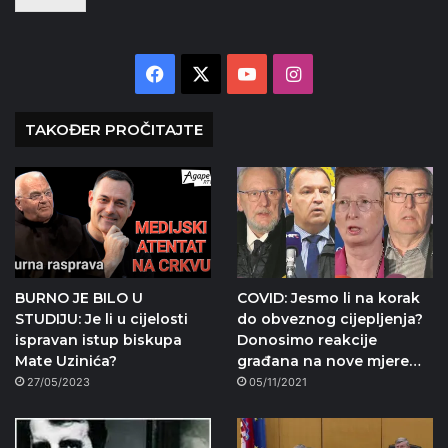
Facebook
X
YouTube
Instagram
TAKOĐER PROČITAJTE
BURNO JE BILO U
COVID: Jesmo li na korak
STUDIJU: Je li u cijelosti
do obveznog cijepljenja?
ispravan istup biskupa
Donosimo reakcije
Mate Uzinića?
građana na nove mjere…
27/05/2023
05/11/2021