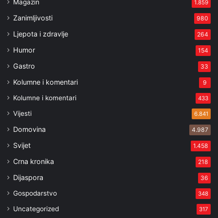
Magazin
1.859
Zanimljivosti
980
Ljepota i zdravlje
264
Humor
154
Gastro
33
Kolumne i komentari
9
Kolumne i komentari
433
Vijesti
6.841
Domovina
4.987
Svijet
1.458
Crna kronika
218
Dijaspora
36
Gospodarstvo
348
Uncategorized
317