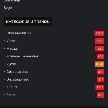
Domovina
Svijet
KATEGORIJE U TRENDU
Izbor uredništva
2.562
Video
1.205
Magazin
1.859
Kolumne i komentari
433
Vijesti
6.841
Gospodarstvo
348
Uncategorized
317
Kultura
1.417
Sport
387