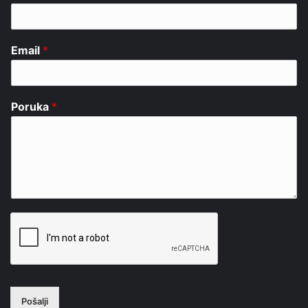
Email
*
Poruka
*
Pošalji