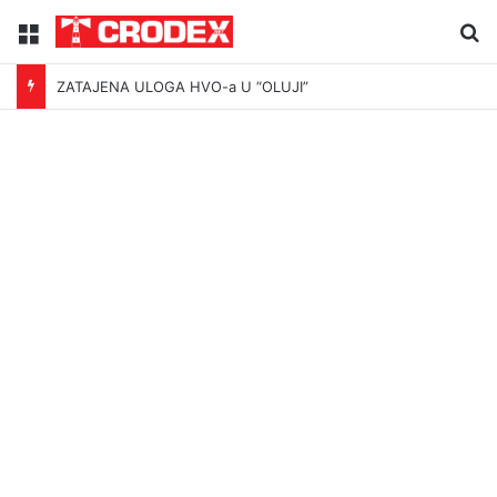
Menu
Tr
ZATAJENA ULOGA HVO-a U “OLUJI”