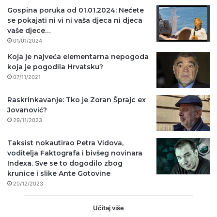
Gospina poruka od 01.01.2024: Nećete
se pokajati ni vi ni vaša djeca ni djeca
vaše djece…
01/01/2024
Koja je najveća elementarna nepogoda
koja je pogodila Hrvatsku?
07/11/2021
Raskrinkavanje: Tko je Zoran Šprajc ex
Jovanović?
29/11/2023
Taksist nokautirao Petra Vidova,
voditelja Faktografa i bivšeg novinara
Indexa. Sve se to dogodilo zbog
krunice i slike Ante Gotovine
20/12/2023
Učitaj više