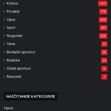
Kultura
1.417
Povijest
778
Vjera
489
Sport
387
Nogomet
206
Tenis
77
Borilački sportovi
26
Košarka
24
Ostali sportovi
9
Rukomet
7
NAJČITANIJE KATEGORIJE
Vijesti