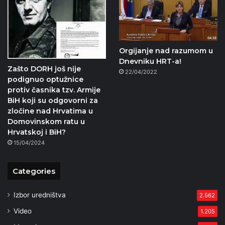
Orgijanje nad razumom u
Dnevniku HRT-a!
Zašto DORH još nije
22/04/2022
podignuo optužnice
protiv časnika tzv. Armije
BiH koji su odgovorni za
zločine nad Hrvatima u
Domovinskom ratu u
Hrvatskoj i BiH?
15/04/2024
Categories
Izbor uredništva
2.562
Video
1.205