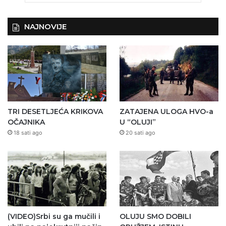
NAJNOVIJE
TRI DESETLJEĆA KRIKOVA
ZATAJENA ULOGA HVO-a
OČAJNIKA
U “OLUJI”
18 sati ago
20 sati ago
(VIDEO)Srbi su ga mučili i
OLUJU SMO DOBILI