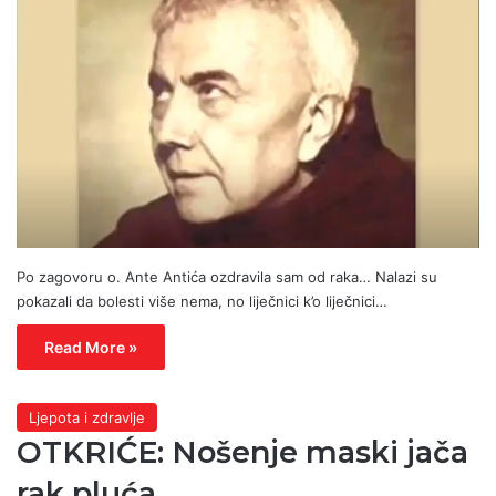
Po zagovoru o. Ante Antića ozdravila sam od raka… Nalazi su
pokazali da bolesti više nema, no liječnici k’o liječnici…
Read More »
Ljepota i zdravlje
OTKRIĆE: Nošenje maski jača
rak pluća