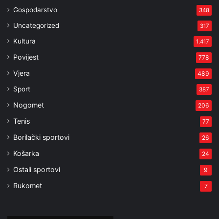
Gospodarstvo
348
Uncategorized
317
Kultura
1.417
Povijest
778
Vjera
489
Sport
387
Nogomet
206
Tenis
77
Borilački sportovi
26
Košarka
24
Ostali sportovi
9
Rukomet
7