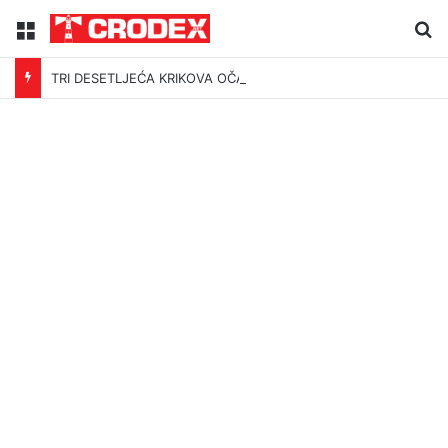
Menu
Tr
TRI DESETLJEĆA KRIKOVA OČAJNIKA