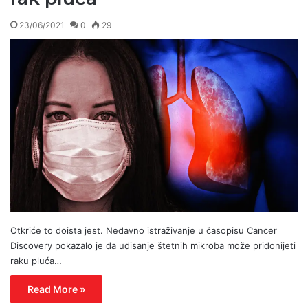
23/06/2021
0
29
Otkriće to doista jest. Nedavno istraživanje u časopisu Cancer
Discovery pokazalo je da udisanje štetnih mikroba može pridonijeti
raku pluća…
Read More »