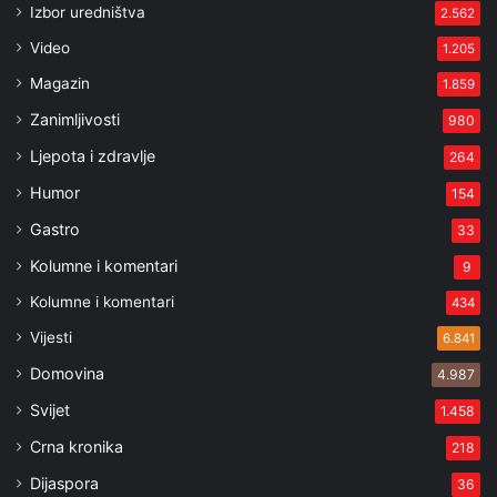
Izbor uredništva
2.562
Video
1.205
Magazin
1.859
Zanimljivosti
980
Ljepota i zdravlje
264
Humor
154
Gastro
33
Kolumne i komentari
9
Kolumne i komentari
434
Vijesti
6.841
Domovina
4.987
Svijet
1.458
Crna kronika
218
Dijaspora
36