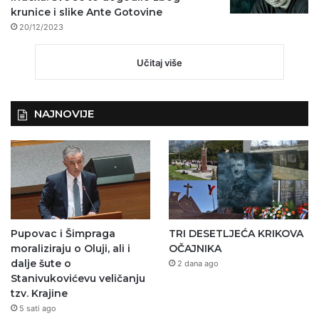
krunice i slike Ante Gotovine
20/12/2023
Učitaj više
NAJNOVIJE
Pupovac i Šimpraga
TRI DESETLJEĆA KRIKOVA
moraliziraju o Oluji, ali i
OČAJNIKA
dalje šute o
2 dana ago
Stanivukovićevu veličanju
tzv. Krajine
5 sati ago