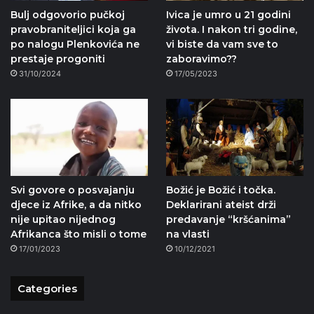
Bulj odgovorio pučkoj
Ivica je umro u 21 godini
pravobraniteljici koja ga
života. I nakon tri godine,
po nalogu Plenkovića ne
vi biste da vam sve to
prestaje progoniti
zaboravimo??
31/10/2024
17/05/2023
Svi govore o posvajanju
Božić je Božić i točka.
djece iz Afrike, a da nitko
Deklarirani ateist drži
nije upitao nijednog
predavanje “kršćanima”
Afrikanca što misli o tome
na vlasti
17/01/2023
10/12/2021
Categories