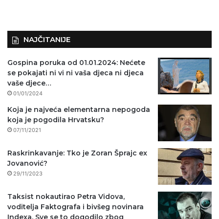
NAJČITANIJE
Gospina poruka od 01.01.2024: Nećete
se pokajati ni vi ni vaša djeca ni djeca
vaše djece…
01/01/2024
Koja je najveća elementarna nepogoda
koja je pogodila Hrvatsku?
07/11/2021
Raskrinkavanje: Tko je Zoran Šprajc ex
Jovanović?
29/11/2023
Taksist nokautirao Petra Vidova,
voditelja Faktografa i bivšeg novinara
Indexa. Sve se to dogodilo zbog