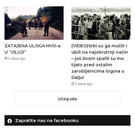
ZATAJENA ULOGA HVO-a
(VIDEO)Srbi su ga mučili i
U “OLUJI”
ubili na najokrutniji način
– još živom spalili su mu
2 dana ago
tijelo pred ostalim
zarobljenicima logora u
Dalju!
2 dana ago
Učitaj više
Zapratite nas na facebooku