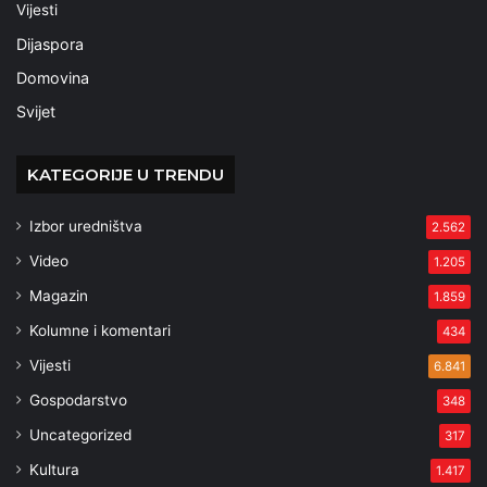
Vijesti
Dijaspora
Domovina
Svijet
KATEGORIJE U TRENDU
Izbor uredništva
2.562
Video
1.205
Magazin
1.859
Kolumne i komentari
434
Vijesti
6.841
Gospodarstvo
348
Uncategorized
317
Kultura
1.417