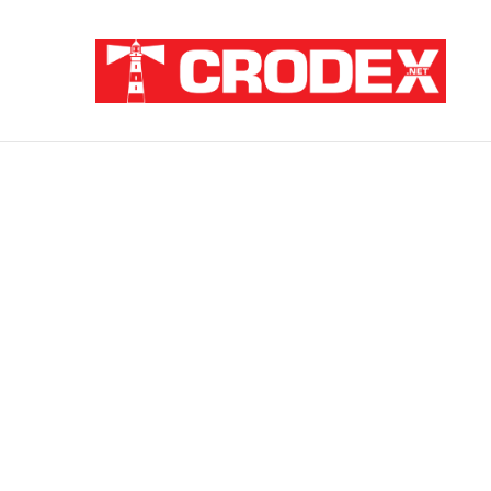
Breaking News
ZATAJENA ULOGA HVO-a U “OLUJI”