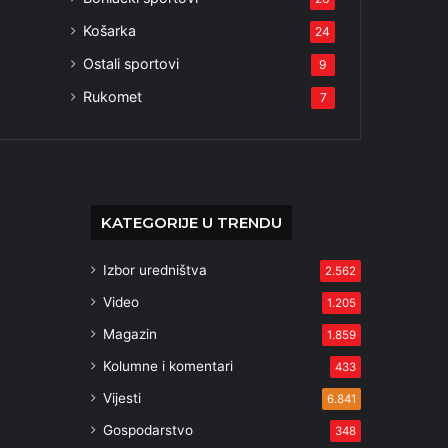
Košarka
24
Ostali sportovi
9
Rukomet
7
KATEGORIJE U TRENDU
Izbor uredništva
2.562
Video
1.205
Magazin
1.859
Kolumne i komentari
433
Vijesti
6.841
Gospodarstvo
348