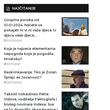
NAJČITANIJE
Gospina poruka od
01.01.2024: Nećete se
pokajati ni vi ni vaša djeca ni
djeca vaše djece…
01/01/2024
Koja je najveća elementarna
nepogoda koja je pogodila
Hrvatsku?
07/11/2021
Raskrinkavanje: Tko je Zoran
Šprajc ex Jovanović?
29/11/2023
Taksist nokautirao Petra
Vidova, voditelja Faktografa i
bivšeg novinara Indexa. Sve
se to dogodilo zbog krunice i