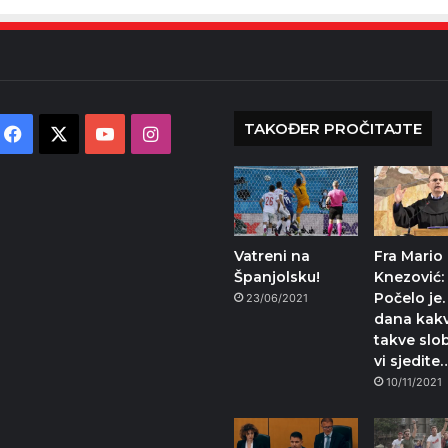
TAKOĐER PROČITAJTE
Facebook
X
YouTube
Instagram
Vatreni na
Fra Mario
Španjolsku!
Knezović:
Počelo je.
23/06/2021
dana kak
takve slo
vi sjedit
10/11/2021