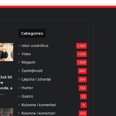
Categories
Izbor uredništva
2.562
Video
1.205
Magazin
1.859
Zanimljivosti
980
 Još 50
Ljepota i zdravlje
264
ve
Humor
bode, a
154
e……
Gastro
33
Kolumne i komentari
9
Kolumne i komentari
433