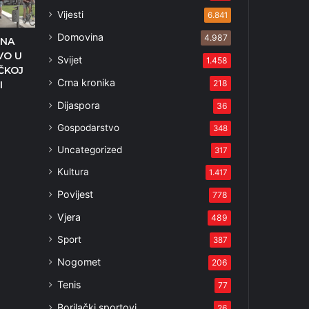
Vijesti
6.841
Domovina
4.987
 NA
VO U
Svijet
1.458
ČKOJ
Crna kronika
218
I
5
Dijaspora
36
Gospodarstvo
348
Uncategorized
317
Kultura
1.417
Povijest
778
Vjera
489
Sport
387
Nogomet
206
Tenis
77
Borilački sportovi
26