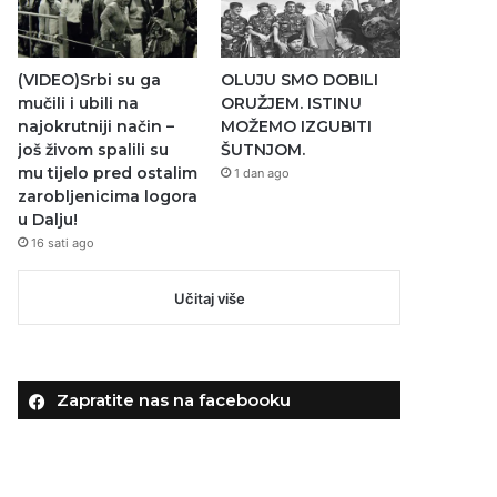
(VIDEO)Srbi su ga
OLUJU SMO DOBILI
mučili i ubili na
ORUŽJEM. ISTINU
najokrutniji način –
MOŽEMO IZGUBITI
još živom spalili su
ŠUTNJOM.
mu tijelo pred ostalim
1 dan ago
zarobljenicima logora
u Dalju!
16 sati ago
Učitaj više
Zapratite nas na facebooku