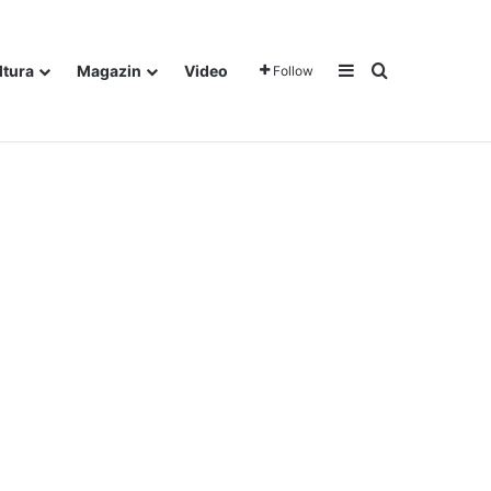
Sidebar
Traži
ltura
Magazin
Video
Follow