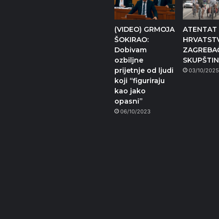
(VIDEO) GRMOJA
ATENTAT
ŠOKIRAO:
HRVATST
Dobivam
ZAGREBA
ozbiljne
SKUPŠTIN
prijetnje od ljudi
03/10/202
koji “figuriraju
kao jako
opasni”
06/10/2023