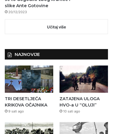
slike Ante Gotovine
20/12/2023
Učitaj više
NAJNOVIJE
TRI DESETLJEĆA
ZATAJENA ULOGA
KRIKOVA OČAJNIKA
HVO-a U “OLUJI”
9 sati ago
10 sati ago