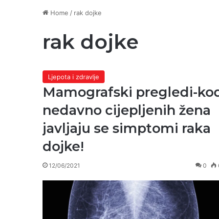
Home
/
rak dojke
rak dojke
Ljepota i zdravlje
Mamografski pregledi-ko
nedavno cijepljenih žena
javljaju se simptomi raka
dojke!
12/06/2021
0