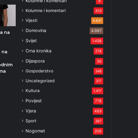
Kolumne i komentari
9
Kolumne i komentari
433
Vijesti
6.841
Domovina
4.987
a na
Svijet
1.458
Crna kronika
218
 na
Dijaspora
36
odnim
Gospodarstvo
ima
348
Uncategorized
317
Kultura
1.417
Povijest
778
Vjera
489
Sport
387
Nogomet
206