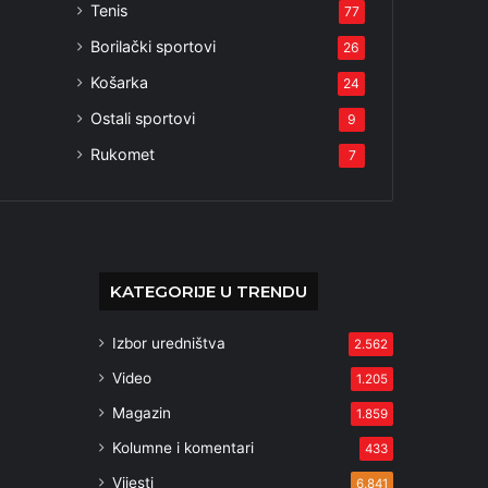
Tenis
77
Borilački sportovi
26
Košarka
24
Ostali sportovi
9
Rukomet
7
KATEGORIJE U TRENDU
Izbor uredništva
2.562
Video
1.205
Magazin
1.859
Kolumne i komentari
433
Vijesti
6.841