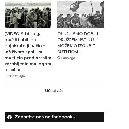
(VIDEO)Srbi su ga
OLUJU SMO DOBILI
mučili i ubili na
ORUŽJEM. ISTINU
najokrutniji način –
MOŽEMO IZGUBITI
još živom spalili su
ŠUTNJOM.
mu tijelo pred ostalim
1 dan ago
zarobljenicima logora
u Dalju!
20 sati ago
Učitaj više
Zapratite nas na facebooku