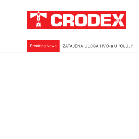
Breaking News
ZATAJENA ULOGA HVO-a U “OLUJI”