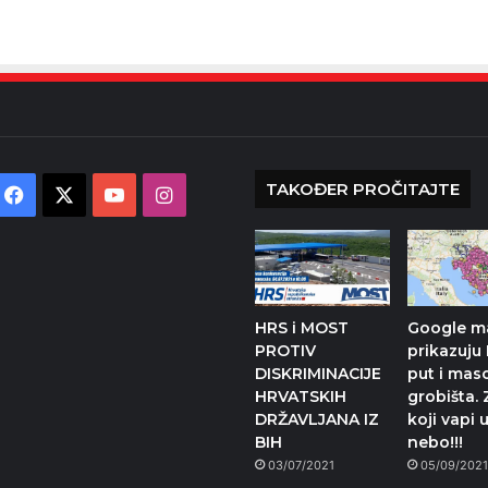
TAKOĐER PROČITAJTE
Facebook
X
YouTube
Instagram
HRS i MOST
Google m
PROTIV
prikazuju 
DISKRIMINACIJE
put i mas
HRVATSKIH
grobišta. 
DRŽAVLJANA IZ
koji vapi 
BIH
nebo!!!
03/07/2021
05/09/202