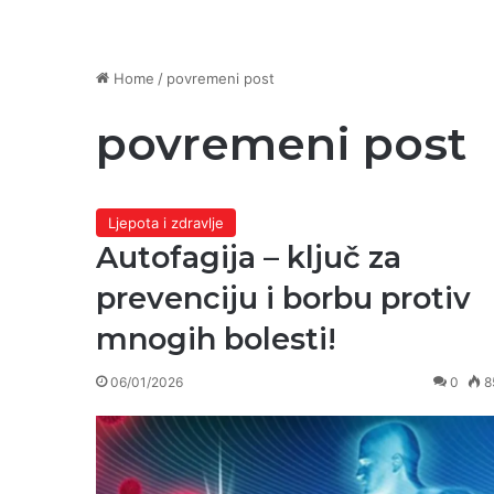
Home
/
povremeni post
povremeni post
Ljepota i zdravlje
Autofagija – ključ za
prevenciju i borbu protiv
mnogih bolesti!
06/01/2026
0
8