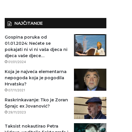
NAJČITANIJE
Gospina poruka od
01.01.2024: Nećete se
pokajati ni vi ni vaša djeca ni
djeca vaše djece…
01/01/2024
Koja je najveća elementarna
nepogoda koja je pogodila
Hrvatsku?
07/11/2021
Raskrinkavanje: Tko je Zoran
Šprajc ex Jovanović?
29/11/2023
Taksist nokautirao Petra