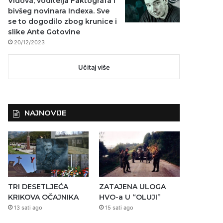
Vidova, voditelja Faktografa i
bivšeg novinara Indexa. Sve
se to dogodilo zbog krunice i
slike Ante Gotovine
20/12/2023
Učitaj više
NAJNOVIJE
TRI DESETLJEĆA
ZATAJENA ULOGA
KRIKOVA OČAJNIKA
HVO-a U “OLUJI”
13 sati ago
15 sati ago