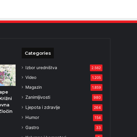
Categories
Izbor uredništva
2.562
Video
1.205
Magazin
1.859
ape
Zanimljivosti
980
Križni
ovna
Ljepota i zdravlje
264
Zločin
Humor
u
154
Gastro
33
1