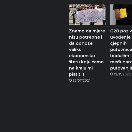
Znamo da mjere
G20 poziv
nisu potrebne i
uvođenje
da donose
cjepnih
veliku
putovnica
ekonomsku
budućim
štetu koju ćemo
međunar
na kraju mi
putovanj
platiti !
19/11/2022
22/07/2021