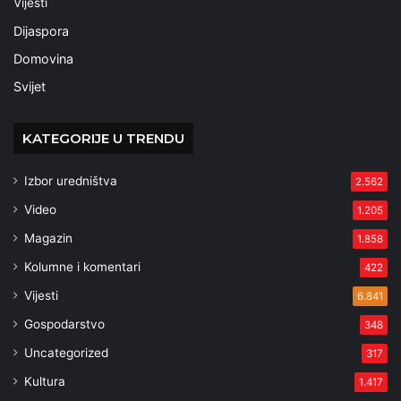
Vijesti
Dijaspora
Domovina
Svijet
KATEGORIJE U TRENDU
Izbor uredništva
2.562
Video
1.205
Magazin
1.858
Kolumne i komentari
422
Vijesti
6.841
Gospodarstvo
348
Uncategorized
317
Kultura
1.417