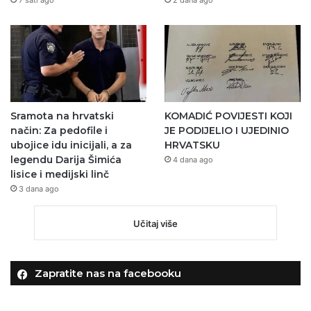
Sramota na hrvatski
KOMADIĆ POVIJESTI KOJI
način: Za pedofile i
JE PODIJELIO I UJEDINIO
ubojice idu inicijali, a za
HRVATSKU
legendu Darija Šimića
4 dana ago
lisice i medijski linč
3 dana ago
Učitaj više
Zapratite nas na facebooku