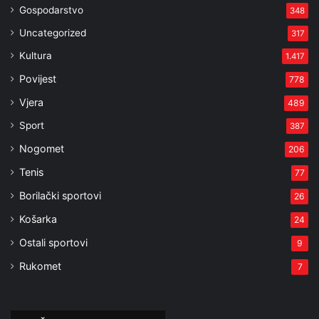
Gospodarstvo
348
Uncategorized
317
Kultura
1.417
Povijest
778
Vjera
489
Sport
387
Nogomet
206
Tenis
77
Borilački sportovi
26
Košarka
24
Ostali sportovi
9
Rukomet
7