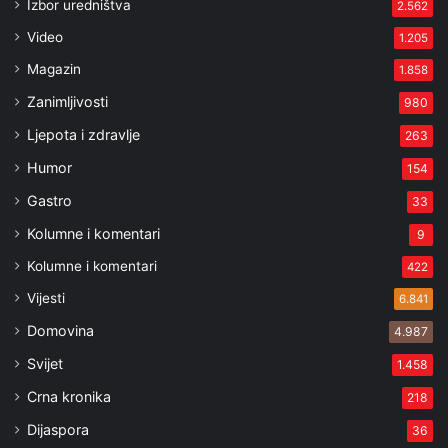
Izbor uredništva
2.562
Video
1.205
Magazin
1.858
Zanimljivosti
980
Ljepota i zdravlje
263
Humor
154
Gastro
33
Kolumne i komentari
9
Kolumne i komentari
422
Vijesti
6.841
Domovina
4.987
Svijet
1.458
Crna kronika
218
Dijaspora
36