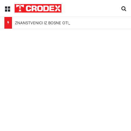
Menu
Tr
ZNANSTVENICI IZ BOSNE OTKRILI NACIZAM U – BOSNI!