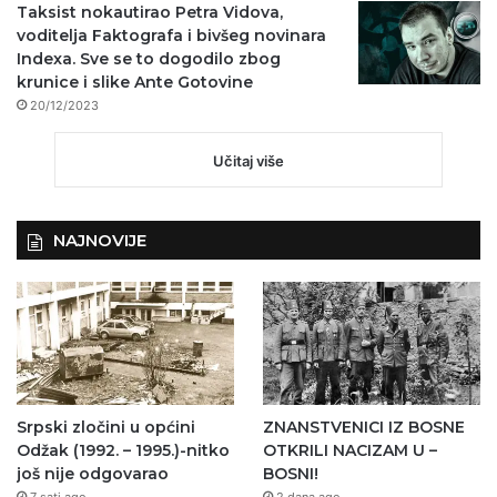
Taksist nokautirao Petra Vidova,
voditelja Faktografa i bivšeg novinara
Indexa. Sve se to dogodilo zbog
krunice i slike Ante Gotovine
20/12/2023
Učitaj više
NAJNOVIJE
Srpski zločini u općini
ZNANSTVENICI IZ BOSNE
Odžak (1992. – 1995.)-nitko
OTKRILI NACIZAM U –
još nije odgovarao
BOSNI!
7 sati ago
2 dana ago