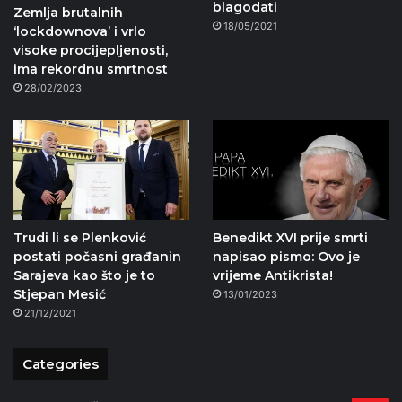
blagodati
Zemlja brutalnih
18/05/2021
‘lockdownova’ i vrlo
visoke procijepljenosti,
ima rekordnu smrtnost
28/02/2023
Trudi li se Plenković
Benedikt XVI prije smrti
postati počasni građanin
napisao pismo: Ovo je
Sarajeva kao što je to
vrijeme Antikrista!
Stjepan Mesić
13/01/2023
21/12/2021
Categories