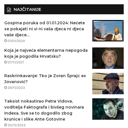
NAJČITANIJE
Gospina poruka od 01.01.2024: Nećete
se pokajati ni vi ni vaša djeca ni djeca
vaše djece…
01/01/2024
Koja je najveća elementarna nepogoda
koja je pogodila Hrvatsku?
07/11/2021
Raskrinkavanje: Tko je Zoran Šprajc ex
Jovanović?
29/11/2023
Taksist nokautirao Petra Vidova,
voditelja Faktografa i bivšeg novinara
Indexa. Sve se to dogodilo zbog
krunice i slike Ante Gotovine
20/12/2023