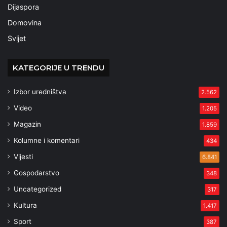
Dijaspora
Domovina
Svijet
KATEGORIJE U TRENDU
Izbor uredništva
2.562
Video
1.205
Magazin
1.859
Kolumne i komentari
434
Vijesti
6.841
Gospodarstvo
348
Uncategorized
317
Kultura
1.417
Sport
387