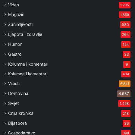
Video
1.205
Magazin
1.859
Zanimljivosti
980
Ljepota i zdravlje
264
Humor
154
Gastro
33
Kolumne i komentari
9
Kolumne i komentari
434
Vijesti
6.841
Domovina
4.987
Svijet
1.458
Crna kronika
218
Dijaspora
36
Gospodarstvo
348