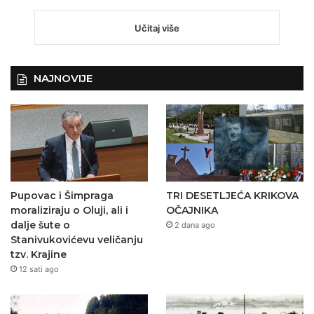
Učitaj više
NAJNOVIJE
Pupovac i Šimpraga
TRI DESETLJEĆA KRIKOVA
moraliziraju o Oluji, ali i
OČAJNIKA
dalje šute o
2 dana ago
Stanivukovićevu veličanju
tzv. Krajine
12 sati ago