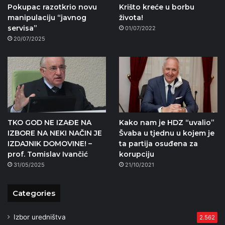
Pokupac razotkrio novu
Krišto kreće u borbu
manipulaciju “javnog
života!
servisa”
01/07/2022
20/07/2025
TKO GOD NE IZAĐE NA
Kako nam je HDZ “uvalio”
IZBORE NA NEKI NAČIN JE
Švaba u tjednu u kojem je
IZDAJNIK DOMOVINE! –
ta partija osuđena za
prof. Tomislav Ivančić
korupciju
31/05/2025
21/10/2021
Categories
Izbor uredništva
2.562