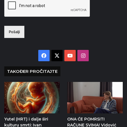
Pošalji
Facebook
X
YouTube
Instagram
TAKOĐER PROČITAJTE
Yutel (HRT) i dalje širi
ONA ĆE POMRSITI
kulturu smrti: Ivan
RAČUNE SVIMA! Vidović