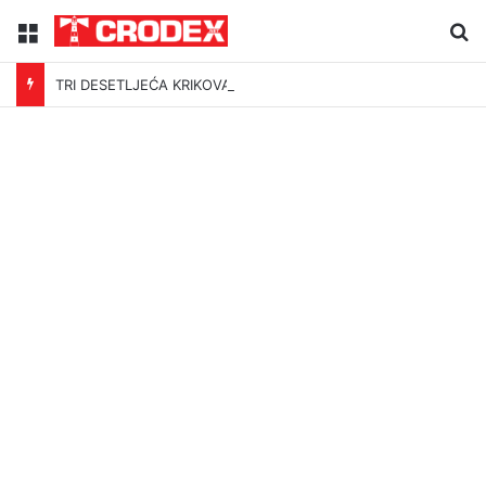
Menu
Tr
TRI DESETLJEĆA KRIKOVA OČAJNIKA