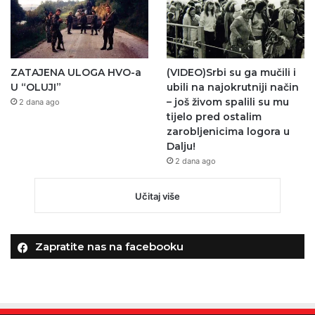
ZATAJENA ULOGA HVO-a
(VIDEO)Srbi su ga mučili i
U “OLUJI”
ubili na najokrutniji način
– još živom spalili su mu
2 dana ago
tijelo pred ostalim
zarobljenicima logora u
Dalju!
2 dana ago
Učitaj više
Zapratite nas na facebooku