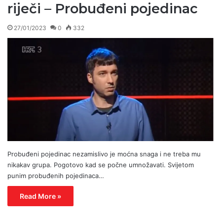
riječi – Probuđeni pojedinac
27/01/2023
0
332
Probuđeni pojedinac nezamislivo je moćna snaga i ne treba mu
nikakav grupa. Pogotovo kad se počne umnožavati. Svijetom
punim probuđenih pojedinaca…
Read More »