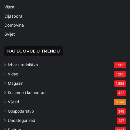
Vijesti
Dijaspora
Domovina
Svijet
KATEGORIJE U TRENDU
Izbor uredništva
2.562
Video
1.205
Magazin
1.858
Kolumne i komentari
422
Vijesti
6.841
Gospodarstvo
348
Uncategorized
317
Kultura