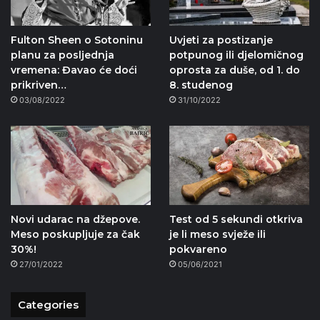
Fulton Sheen o Sotoninu
Uvjeti za postizanje
planu za posljednja
potpunog ili djelomičnog
vremena: Đavao će doći
oprosta za duše, od 1. do
prikriven…
8. studenog
03/08/2022
31/10/2022
Novi udarac na džepove.
Test od 5 sekundi otkriva
Meso poskupljuje za čak
je li meso svježe ili
30%!
pokvareno
27/01/2022
05/06/2021
Categories