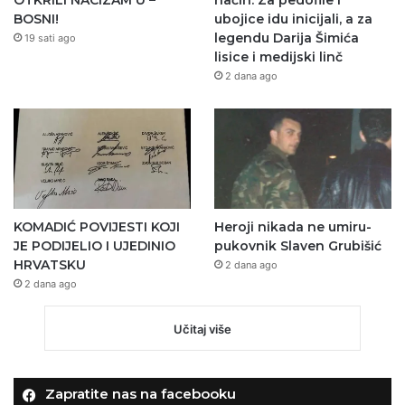
BOSNI!
ubojice idu inicijali, a za
legendu Darija Šimića
19 sati ago
lisice i medijski linč
2 dana ago
KOMADIĆ POVIJESTI KOJI
Heroji nikada ne umiru-
JE PODIJELIO I UJEDINIO
pukovnik Slaven Grubišić
HRVATSKU
2 dana ago
2 dana ago
Učitaj više
Zapratite nas na facebooku