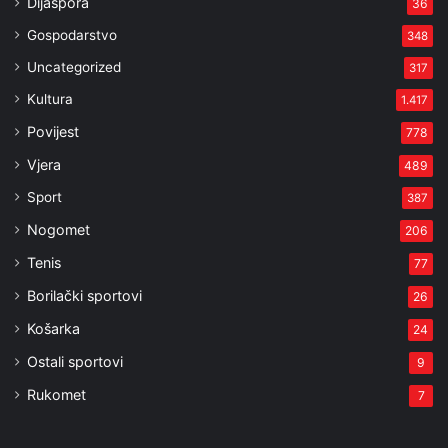
Dijaspora
36
Gospodarstvo
348
Uncategorized
317
Kultura
1.417
Povijest
778
Vjera
489
Sport
387
Nogomet
206
Tenis
77
Borilački sportovi
26
Košarka
24
Ostali sportovi
9
Rukomet
7