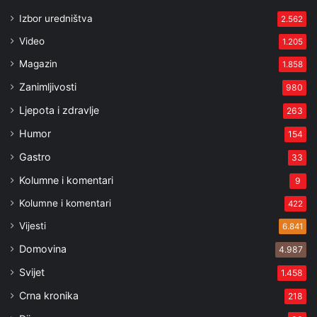
Izbor uredništva
2.562
Video
1.205
Magazin
1.858
Zanimljivosti
980
Ljepota i zdravlje
263
Humor
154
Gastro
33
Kolumne i komentari
9
Kolumne i komentari
422
Vijesti
6.841
Domovina
4.987
Svijet
1.458
Crna kronika
218