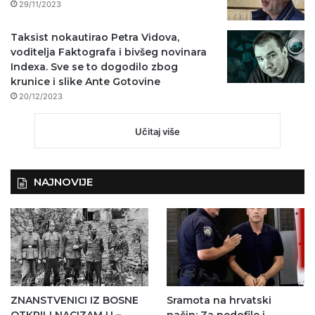
29/11/2023
Taksist nokautirao Petra Vidova,
voditelja Faktografa i bivšeg novinara
Indexa. Sve se to dogodilo zbog
krunice i slike Ante Gotovine
20/12/2023
Učitaj više
NAJNOVIJE
ZNANSTVENICI IZ BOSNE
Sramota na hrvatski
OTKRILI NACIZAM U –
način: Za pedofile i