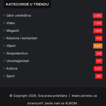
KATEGORIJE U TRENDU
Izbor uredništva
2.562
Video
1.205
Magazin
1.859
Kolumne i komentari
433
Vijesti
6.841
Gospodarstvo
348
Uncategorized
317
Kultura
1.417
Sport
387
© Copyright 2026, Sva prava pridržana |
Imate potrebu za
stranicom? Javite nam se KLIKOM .