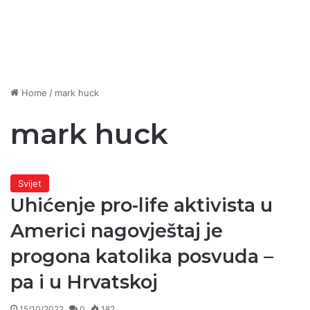
Home
/
mark huck
mark huck
Svijet
Uhićenje pro-life aktivista u
Americi nagovještaj je
progona katolika posvuda –
pa i u Hrvatskoj
15/10/2022
0
182