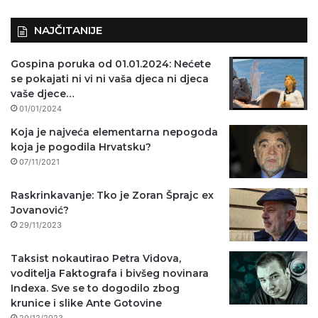
NAJČITANIJE
Gospina poruka od 01.01.2024: Nećete
se pokajati ni vi ni vaša djeca ni djeca
vaše djece…
01/01/2024
Koja je najveća elementarna nepogoda
koja je pogodila Hrvatsku?
07/11/2021
Raskrinkavanje: Tko je Zoran Šprajc ex
Jovanović?
29/11/2023
Taksist nokautirao Petra Vidova,
voditelja Faktografa i bivšeg novinara
Indexa. Sve se to dogodilo zbog
krunice i slike Ante Gotovine