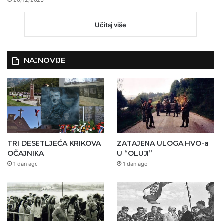
20/12/2023
Učitaj više
NAJNOVIJE
TRI DESETLJEĆA KRIKOVA
ZATAJENA ULOGA HVO-a
OČAJNIKA
U “OLUJI”
1 dan ago
1 dan ago