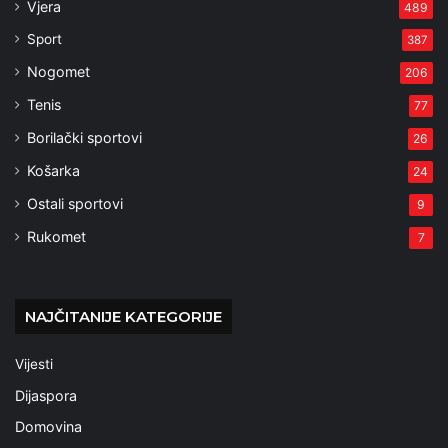
Vjera
489
Sport
387
Nogomet
206
Tenis
77
Borilački sportovi
26
Košarka
24
Ostali sportovi
9
Rukomet
7
NAJČITANIJE KATEGORIJE
Vijesti
Dijaspora
Domovina