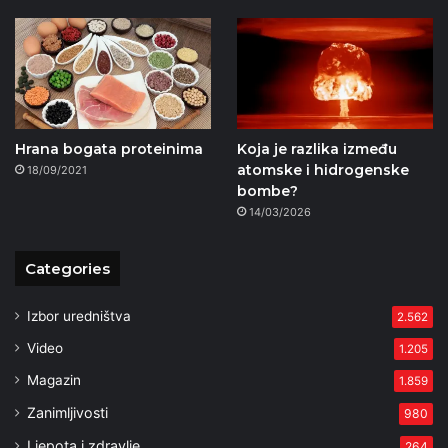
Hrana bogata proteinima
Koja je razlika između
atomske i hidrogenske
18/09/2021
bombe?
14/03/2026
Categories
Izbor uredništva
2.562
Video
1.205
Magazin
1.859
Zanimljivosti
980
Ljepota i zdravlje
264