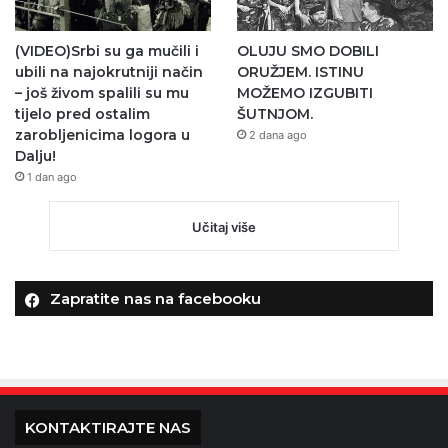
(VIDEO)Srbi su ga mučili i
OLUJU SMO DOBILI
ubili na najokrutniji način
ORUŽJEM. ISTINU
– još živom spalili su mu
MOŽEMO IZGUBITI
tijelo pred ostalim
ŠUTNJOM.
zarobljenicima logora u
2 dana ago
Dalju!
1 dan ago
Učitaj više
Zapratite nas na facebooku
KONTAKTIRAJTE NAS