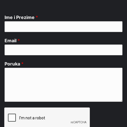
Ime i Prezime
*
Email
*
Poruka
*