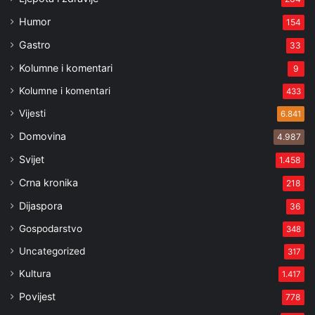
Humor
154
Gastro
33
Kolumne i komentari
9
Kolumne i komentari
433
Vijesti
6.841
Domovina
4.987
Svijet
1.458
Crna kronika
218
Dijaspora
36
Gospodarstvo
348
Uncategorized
317
Kultura
1.417
Povijest
778