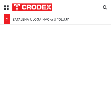
Menu
Tr
ZATAJENA ULOGA HVO-a U “OLUJI”