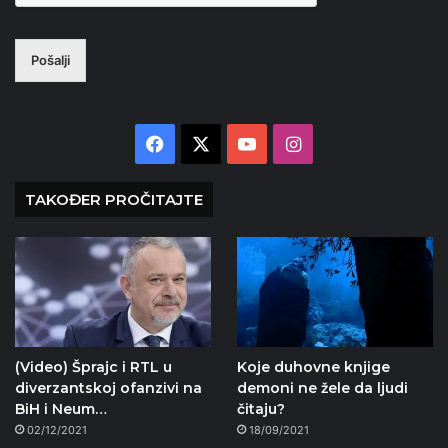
Pošalji
Facebook
X
YouTube
Instagram
TAKOĐER PROČITAJTE
(Video) Šprajc i RTL u
Koje duhovne knjige
diverzantskoj ofanzivi na
demoni ne žele da ljudi
BiH i Neum…
čitaju?
02/12/2021
18/09/2021