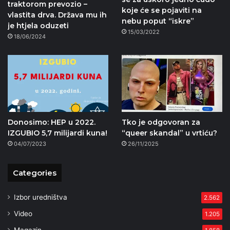
traktorom prevozio –
koje će se pojaviti na
vlastita drva. Država mu ih
nebu poput “iskre”
je htjela oduzeti
15/03/2022
18/06/2024
Donosimo: HEP u 2022.
Tko je odgovoran za
IZGUBIO 5,7 milijardi kuna!
“queer skandal” u vrtiću?
04/07/2023
26/11/2025
Categories
Izbor uredništva
2.562
Video
1.205