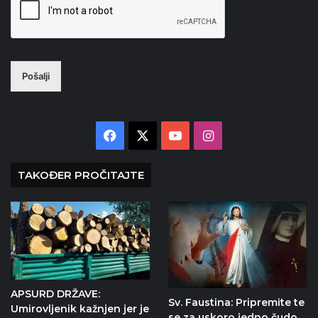
Pošalji
Facebook
X
YouTube
Instagram
TAKOĐER PROČITAJTE
APSURD DRŽAVE:
Sv. Faustina: Pripremite te
Umirovljenik kažnjen jer je
se za uskoro jedno čudo