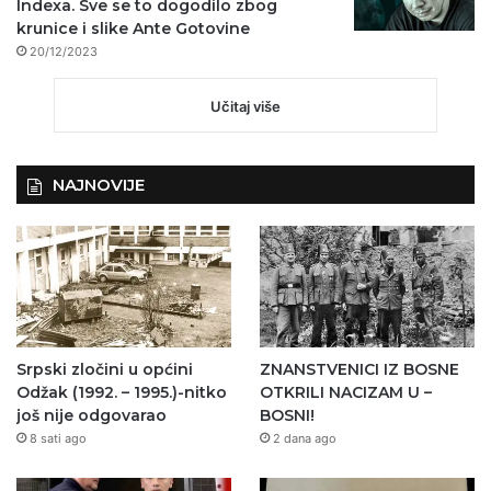
Indexa. Sve se to dogodilo zbog
krunice i slike Ante Gotovine
20/12/2023
Učitaj više
NAJNOVIJE
Srpski zločini u općini
ZNANSTVENICI IZ BOSNE
Odžak (1992. – 1995.)-nitko
OTKRILI NACIZAM U –
još nije odgovarao
BOSNI!
8 sati ago
2 dana ago