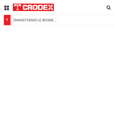
Menu
Tr
ZNANSTVENICI IZ BOSNE OTKRILI NACIZAM U – BOSNI!