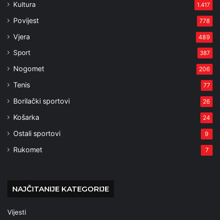
Kultura
1.417
Povijest
778
Vjera
489
Sport
387
Nogomet
206
Tenis
77
Borilački sportovi
26
Košarka
24
Ostali sportovi
9
Rukomet
7
NAJČITANIJE KATEGORIJE
Vijesti