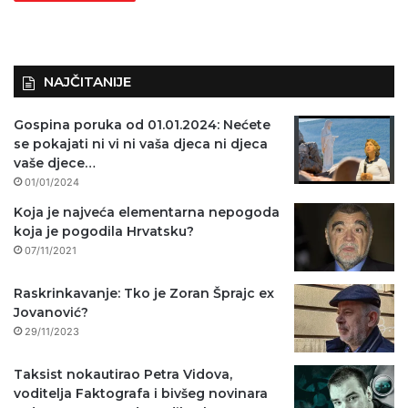
NAJČITANIJE
Gospina poruka od 01.01.2024: Nećete
se pokajati ni vi ni vaša djeca ni djeca
vaše djece…
01/01/2024
Koja je najveća elementarna nepogoda
koja je pogodila Hrvatsku?
07/11/2021
Raskrinkavanje: Tko je Zoran Šprajc ex
Jovanović?
29/11/2023
Taksist nokautirao Petra Vidova,
voditelja Faktografa i bivšeg novinara