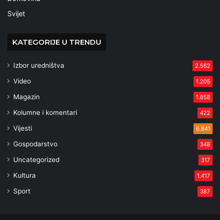
Svijet
KATEGORIJE U TRENDU
Izbor uredništva
2.562
Video
1.205
Magazin
1.858
Kolumne i komentari
422
Vijesti
6.841
Gospodarstvo
348
Uncategorized
317
Kultura
1.417
Sport
387