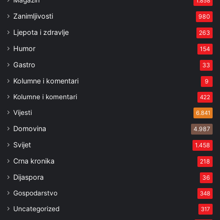
Magazin
1.858
Zanimljivosti
980
Ljepota i zdravlje
263
Humor
154
Gastro
33
Kolumne i komentari
9
Kolumne i komentari
422
Vijesti
6.841
Domovina
4.987
Svijet
1.458
Crna kronika
218
Dijaspora
36
Gospodarstvo
348
Uncategorized
317