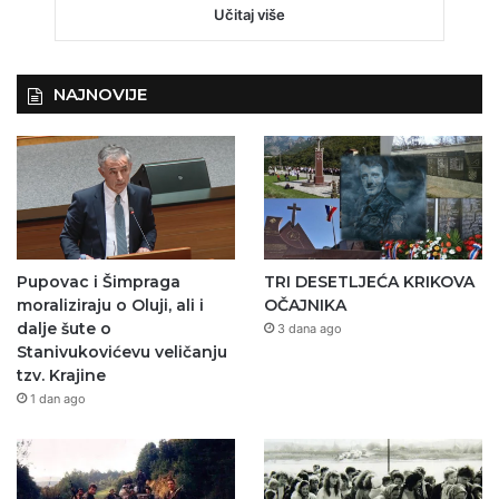
Učitaj više
NAJNOVIJE
Pupovac i Šimpraga
TRI DESETLJEĆA KRIKOVA
moraliziraju o Oluji, ali i
OČAJNIKA
dalje šute o
3 dana ago
Stanivukovićevu veličanju
tzv. Krajine
1 dan ago