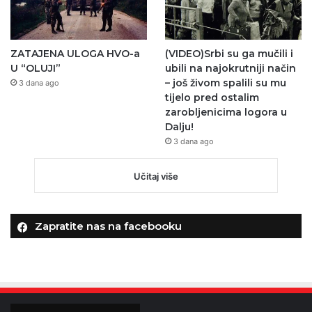
ZATAJENA ULOGA HVO-a
(VIDEO)Srbi su ga mučili i
U “OLUJI”
ubili na najokrutniji način
– još živom spalili su mu
3 dana ago
tijelo pred ostalim
zarobljenicima logora u
Dalju!
3 dana ago
Učitaj više
Zapratite nas na facebooku