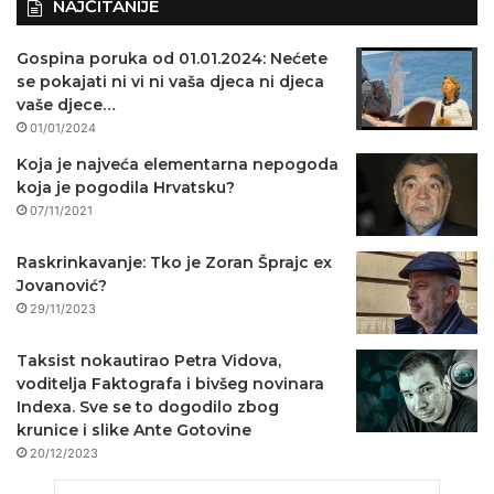
NAJČITANIJE
Gospina poruka od 01.01.2024: Nećete
se pokajati ni vi ni vaša djeca ni djeca
vaše djece…
01/01/2024
Koja je najveća elementarna nepogoda
koja je pogodila Hrvatsku?
07/11/2021
Raskrinkavanje: Tko je Zoran Šprajc ex
Jovanović?
29/11/2023
Taksist nokautirao Petra Vidova,
voditelja Faktografa i bivšeg novinara
Indexa. Sve se to dogodilo zbog
krunice i slike Ante Gotovine
20/12/2023