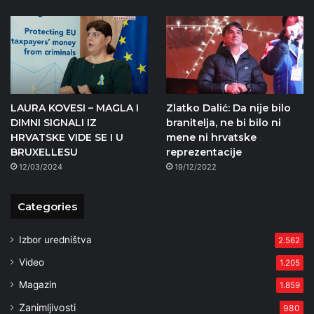
LAURA KOVESI – MAGLA I
Zlatko Dalić: Da nije bilo
DIMNI SIGNALI IZ
branitelja, ne bi bilo ni
HRVATSKE VIDE SE I U
mene ni hrvatske
BRUXELLESU
reprezentacije
12/03/2024
19/12/2022
Categories
Izbor uredništva
2.562
Video
1.205
Magazin
1.859
Zanimljivosti
980