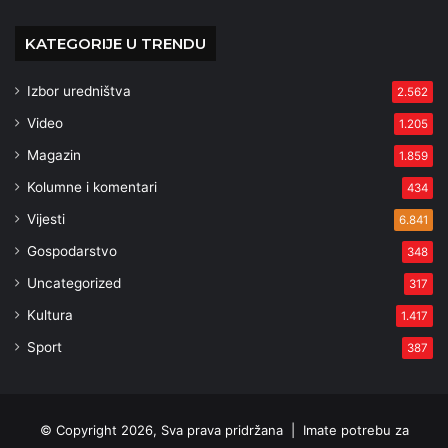
KATEGORIJE U TRENDU
Izbor uredništva
2.562
Video
1.205
Magazin
1.859
Kolumne i komentari
434
Vijesti
6.841
Gospodarstvo
348
Uncategorized
317
Kultura
1.417
Sport
387
© Copyright 2026, Sva prava pridržana |
Imate potrebu za