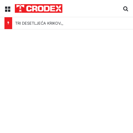
Menu
Tr
TRI DESETLJEĆA KRIKOVA OČAJNIKA