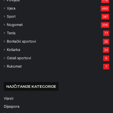
778
Vjera
489
Sport
387
Nogomet
206
Tenis
77
Borilački sportovi
26
Košarka
24
Ostali sportovi
9
Rukomet
7
NAJČITANIJE KATEGORIJE
Vijesti
Dijaspora