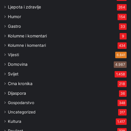
Ljepota i zdravlje
264
Humor
154
Gastro
33
Kolumne i komentari
9
Kolumne i komentari
434
Vijesti
6.841
Domovina
4.987
Svijet
1.458
Crna kronika
218
Dijaspora
36
Gospodarstvo
348
Uncategorized
317
Kultura
1.417
Povijest