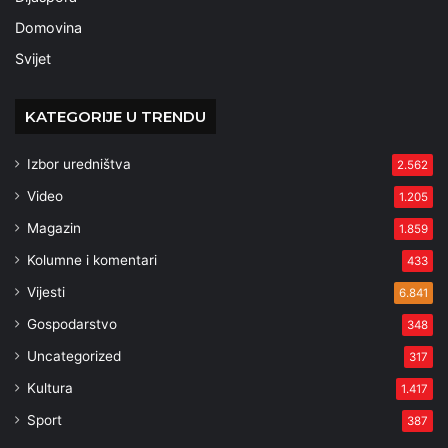
Domovina
Svijet
KATEGORIJE U TRENDU
Izbor uredništva
2.562
Video
1.205
Magazin
1.859
Kolumne i komentari
433
Vijesti
6.841
Gospodarstvo
348
Uncategorized
317
Kultura
1.417
Sport
387