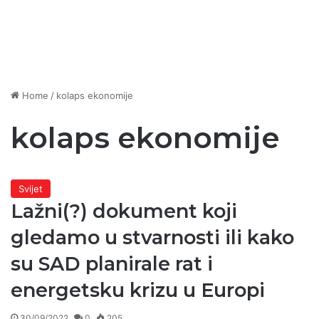
Home
/
kolaps ekonomije
kolaps ekonomije
Svijet
Lažni(?) dokument koji
gledamo u stvarnosti ili kako
su SAD planirale rat i
energetsku krizu u Europi
30/09/2022
0
205