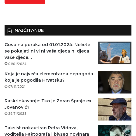
NAJČITANIJE
Gospina poruka od 01.01.2024: Nećete
se pokajati ni vi ni vaša djeca ni djeca
vaše djece…
01/01/2024
Koja je najveća elementarna nepogoda
koja je pogodila Hrvatsku?
07/11/2021
Raskrinkavanje: Tko je Zoran Šprajc ex
Jovanović?
29/11/2023
Taksist nokautirao Petra Vidova,
voditelja Faktografa i bivšeg novinara