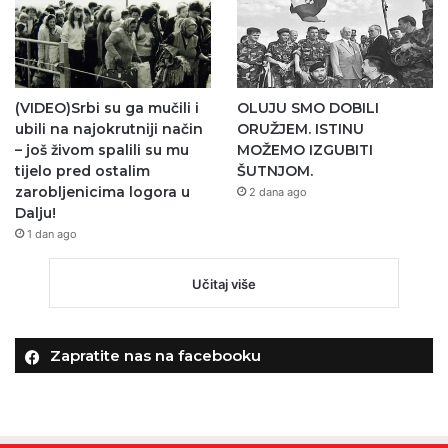
(VIDEO)Srbi su ga mučili i
OLUJU SMO DOBILI
ubili na najokrutniji način
ORUŽJEM. ISTINU
– još živom spalili su mu
MOŽEMO IZGUBITI
tijelo pred ostalim
ŠUTNJOM.
zarobljenicima logora u
2 dana ago
Dalju!
1 dan ago
Učitaj više
Zapratite nas na facebooku