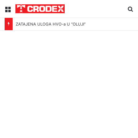
Menu
Tr
ZATAJENA ULOGA HVO-a U “OLUJI”