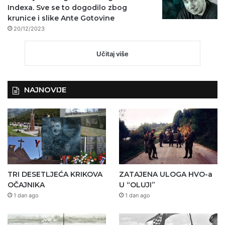
Indexa. Sve se to dogodilo zbog
krunice i slike Ante Gotovine
20/12/2023
Učitaj više
NAJNOVIJE
TRI DESETLJEĆA KRIKOVA
ZATAJENA ULOGA HVO-a
OČAJNIKA
U “OLUJI”
1 dan ago
1 dan ago