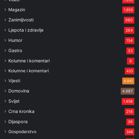
1.205
Magazin
1.859
Zanimljivosti
980
Ljepota i zdravlje
264
Humor
154
Gastro
33
Kolumne i komentari
9
Kolumne i komentari
433
Vijesti
6.841
Domovina
4.987
Svijet
1.458
Crna kronika
218
Dijaspora
36
Gospodarstvo
348