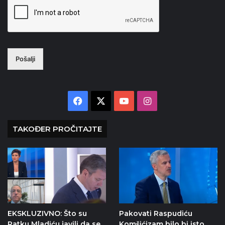
Pošalji
Facebook
X
YouTube
Instagram
TAKOĐER PROČITAJTE
EKSKLUZIVNO: Što su
Pakovati Raspudiću
Ratku Mladiću javili da se
Komšićizam bilo bi isto