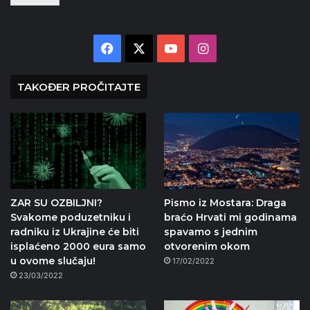
Facebook
X
YouTube
Instagram
TAKOĐER PROČITAJTE
ZAR SU OZBILJNI?
Pismo iz Mostara: Draga
Svakome poduzetniku i
braćo Hrvati mi godinama
radniku iz Ukrajine će biti
spavamo s jednim
isplaćeno 2000 eura samo
otvorenim okom
u ovome slučaju!
17/02/2022
23/03/2022