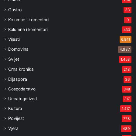
Gastro
33
Kolumne i komentari
9
Kolumne i komentari
433
Vijesti
6.841
Domovina
4.987
Svijet
1.458
Crna kronika
218
Dijaspora
36
Gospodarstvo
348
Uncategorized
317
Kultura
1.417
Povijest
778
Vjera
489