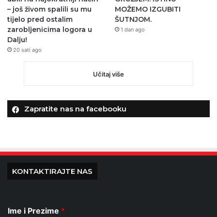
– još živom spalili su mu
MOŽEMO IZGUBITI
tijelo pred ostalim
ŠUTNJOM.
zarobljenicima logora u
1 dan ago
Dalju!
20 sati ago
Učitaj više
Zapratite nas na facebooku
KONTAKTIRAJTE NAS
Ime i Prezime
*