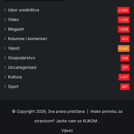
Izbor uredništva
2.562
Video
1.205
Magazin
1.859
Kolumne i komentari
433
Vijesti
6.841
Gospodarstvo
348
Uncategorized
317
Kultura
1.417
Sport
387
© Copyright 2026, Sva prava pridržana |
Imate potrebu za
stranicom? Javite nam se KLIKOM .
Vijesti