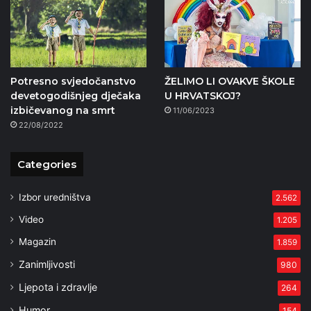
Potresno svjedočanstvo
ŽELIMO LI OVAKVE ŠKOLE
devetogodišnjeg dječaka
U HRVATSKOJ?
izbičevanog na smrt
11/06/2023
22/08/2022
Categories
Izbor uredništva
2.562
Video
1.205
Magazin
1.859
Zanimljivosti
980
Ljepota i zdravlje
264
Humor
154