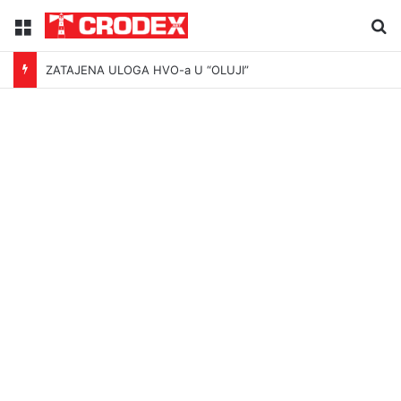
Menu
Tr
ZATAJENA ULOGA HVO-a U “OLUJI”