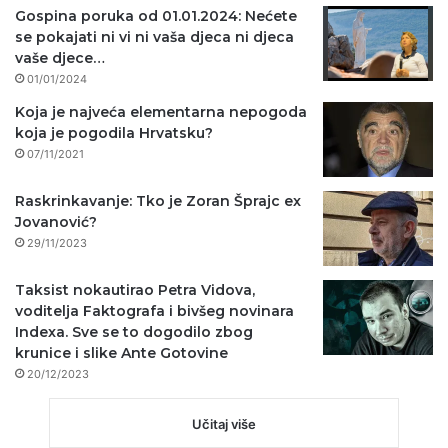
Gospina poruka od 01.01.2024: Nećete
se pokajati ni vi ni vaša djeca ni djeca
vaše djece…
01/01/2024
Koja je najveća elementarna nepogoda
koja je pogodila Hrvatsku?
07/11/2021
Raskrinkavanje: Tko je Zoran Šprajc ex
Jovanović?
29/11/2023
Taksist nokautirao Petra Vidova,
voditelja Faktografa i bivšeg novinara
Indexa. Sve se to dogodilo zbog
krunice i slike Ante Gotovine
20/12/2023
Učitaj više