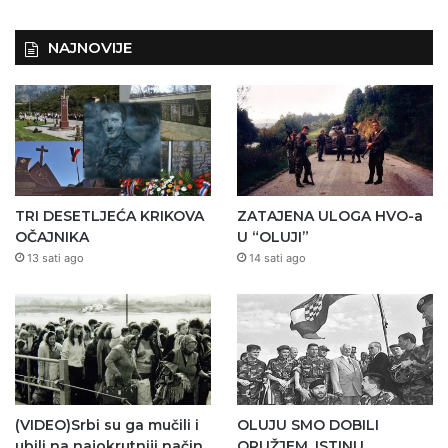
NAJNOVIJE
TRI DESETLJEĆA KRIKOVA
ZATAJENA ULOGA HVO-a
OČAJNIKA
U “OLUJI”
13 sati ago
14 sati ago
(VIDEO)Srbi su ga mučili i
OLUJU SMO DOBILI
ubili na najokrutniji način
ORUŽJEM. ISTINU