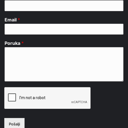
Email
*
Poruka
*
Pošalji