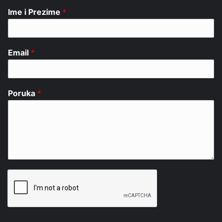
Ime i Prezime
*
Email
*
Poruka
*