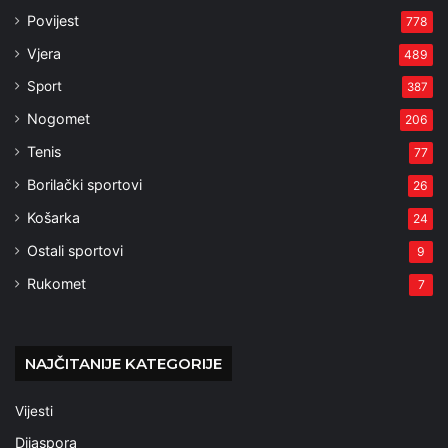
Povijest
778
Vjera
489
Sport
387
Nogomet
206
Tenis
77
Borilački sportovi
26
Košarka
24
Ostali sportovi
9
Rukomet
7
NAJČITANIJE KATEGORIJE
Vijesti
Dijaspora