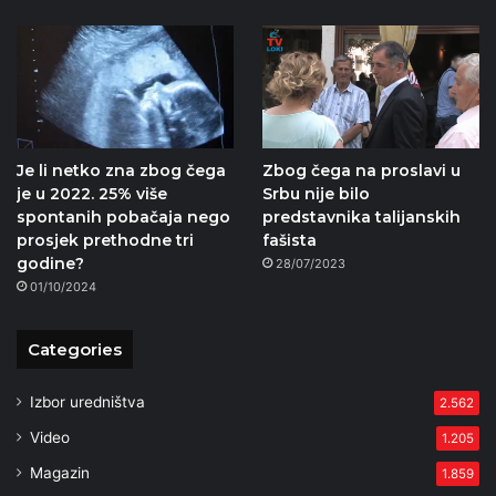
Je li netko zna zbog čega
Zbog čega na proslavi u
je u 2022. 25% više
Srbu nije bilo
spontanih pobačaja nego
predstavnika talijanskih
prosjek prethodne tri
fašista
godine?
28/07/2023
01/10/2024
Categories
Izbor uredništva
2.562
Video
1.205
Magazin
1.859