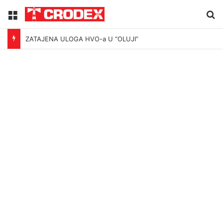
Menu
Tr
ZATAJENA ULOGA HVO-a U “OLUJI”