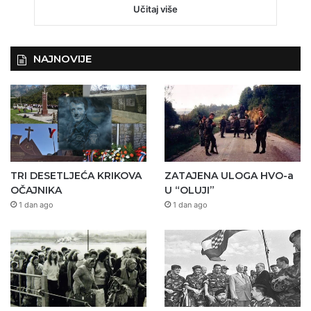
Učitaj više
NAJNOVIJE
TRI DESETLJEĆA KRIKOVA
ZATAJENA ULOGA HVO-a
OČAJNIKA
U “OLUJI”
1 dan ago
1 dan ago