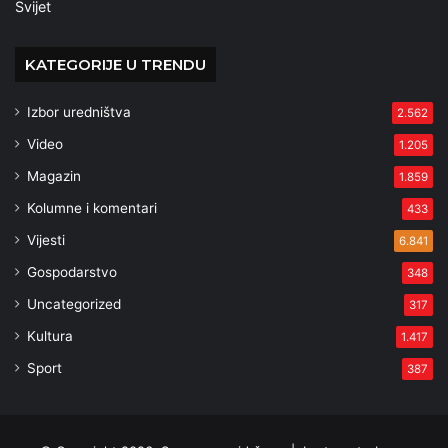
Svijet
KATEGORIJE U TRENDU
Izbor uredništva
2.562
Video
1.205
Magazin
1.859
Kolumne i komentari
433
Vijesti
6.841
Gospodarstvo
348
Uncategorized
317
Kultura
1.417
Sport
387