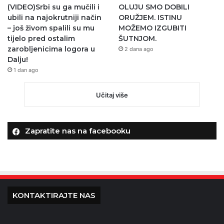
(VIDEO)Srbi su ga mučili i
OLUJU SMO DOBILI
ubili na najokrutniji način
ORUŽJEM. ISTINU
– još živom spalili su mu
MOŽEMO IZGUBITI
tijelo pred ostalim
ŠUTNJOM.
zarobljenicima logora u
2 dana ago
Dalju!
1 dan ago
Učitaj više
Zapratite nas na facebooku
KONTAKTIRAJTE NAS