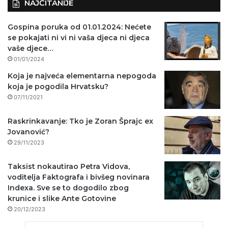
NAJČITANIJE
Gospina poruka od 01.01.2024: Nećete
se pokajati ni vi ni vaša djeca ni djeca
vaše djece…
01/01/2024
Koja je najveća elementarna nepogoda
koja je pogodila Hrvatsku?
07/11/2021
Raskrinkavanje: Tko je Zoran Šprajc ex
Jovanović?
29/11/2023
Taksist nokautirao Petra Vidova,
voditelja Faktografa i bivšeg novinara
Indexa. Sve se to dogodilo zbog
krunice i slike Ante Gotovine
20/12/2023