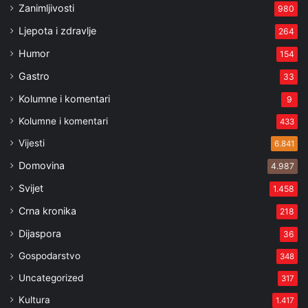
Zanimljivosti
980
Ljepota i zdravlje
264
Humor
154
Gastro
33
Kolumne i komentari
9
Kolumne i komentari
433
Vijesti
6.841
Domovina
4.987
Svijet
1.458
Crna kronika
218
Dijaspora
36
Gospodarstvo
348
Uncategorized
317
Kultura
1.417