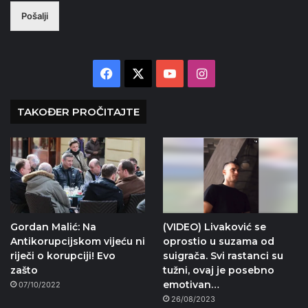
Pošalji
Facebook
X
YouTube
Instagram
TAKOĐER PROČITAJTE
Gordan Malić: Na
(VIDEO) Livaković se
Antikorupcijskom vijeću ni
oprostio u suzama od
riječi o korupciji! Evo
suigrača. Svi rastanci su
zašto
tužni, ovaj je posebno
emotivan…
07/10/2022
26/08/2023