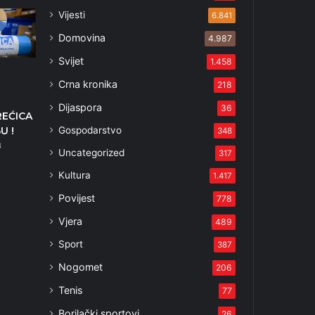
Vijesti
6.841
Domovina
4.987
Svijet
1.458
Crna kronika
218
Dijaspora
36
REĆICA
Gospodarstvo
U !
348
3
Uncategorized
317
Kultura
1.417
Povijest
778
Vjera
489
Sport
387
Nogomet
206
Tenis
77
Borilački sportovi
26