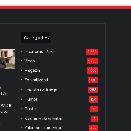
Categories
Izbor uredništva
2.562
Video
1.205
Magazin
1.858
Zanimljivosti
980
e
Ljepota i zdravlje
263
ATA
Humor
154
RANJE
Gastro
33
rava
Kolumne i komentari
9
3
Kolumne i komentari
422