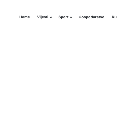
Home
Vijesti
Sport
Gospodarstvo
Ku
bojice idu inicijali, a za legendu Darija Šimića lisice i medijski linč