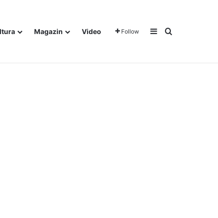
Sidebar
Traži
ltura
Magazin
Video
Follow