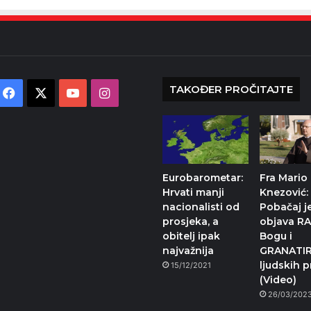
TAKOĐER PROČITAJTE
Facebook
X
YouTube
Instagram
Eurobarometar:
Fra Mario
Hrvati manji
Knezović:
nacionalisti od
Pobačaj j
prosjeka, a
objava R
obitelj ipak
Bogu i
najvažnija
GRANATI
ljudskih p
15/12/2021
(Video)
26/03/202