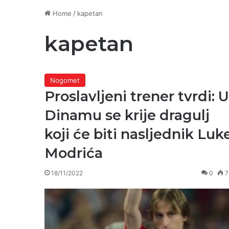
Home
/
kapetan
kapetan
Nogomet
Proslavljeni trener tvrdi: U
Dinamu se krije dragulj
koji će biti nasljednik Luk
Modrića
18/11/2022
0
7