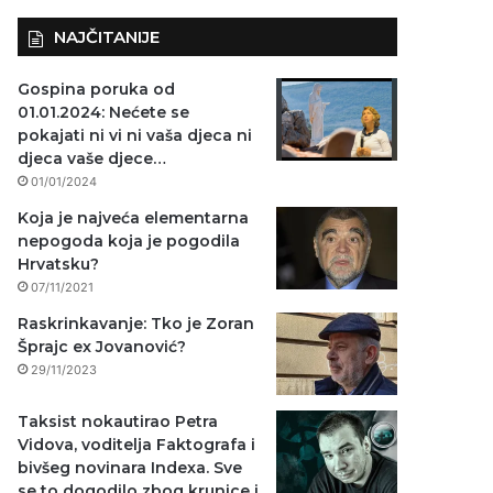
NAJČITANIJE
Gospina poruka od
01.01.2024: Nećete se
pokajati ni vi ni vaša djeca ni
djeca vaše djece…
01/01/2024
Koja je najveća elementarna
nepogoda koja je pogodila
Hrvatsku?
07/11/2021
Raskrinkavanje: Tko je Zoran
Šprajc ex Jovanović?
29/11/2023
Taksist nokautirao Petra
Vidova, voditelja Faktografa i
bivšeg novinara Indexa. Sve
se to dogodilo zbog krunice i