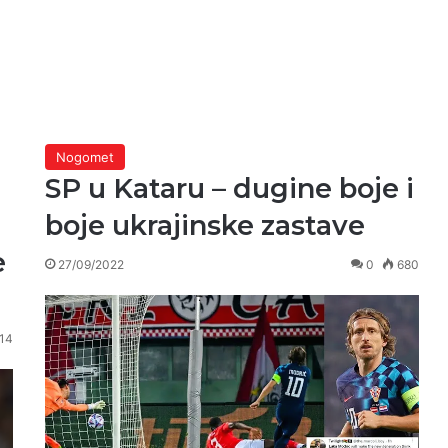
Nogomet
SP u Kataru – dugine boje i
boje ukrajinske zastave
e
27/09/2022
0
680
14