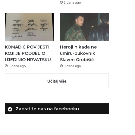
3 dana ago
KOMADIĆ POVIJESTI
Heroji nikada ne
KOJI JE PODIJELIO I
umiru-pukovnik
UJEDINIO HRVATSKU
Slaven Grubišić
3 dana ago
3 dana ago
Učitaj više
Zapratite nas na facebooku