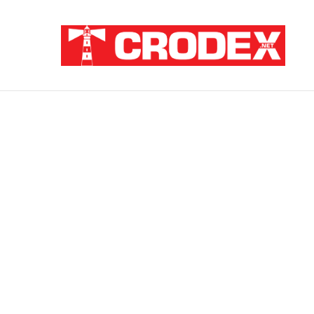
Breaking News
Sramota na hrvatski način: Za pedofile i u