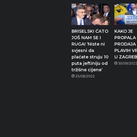
BRISELSKI ĆATO
KAKO JE
JOŠ NAM SE I
PROPALA
RUGA! ‘Niste ni
PRODAJA
svjesni da
PLAVIH V
plaćate struju 10
U ZAGREB
puta jeftiniju od
30/09/202
tržišne cijene’
25/08/2022