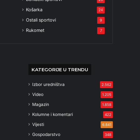
Košarka
24
Ostali sportovi
9
Rukomet
7
KATEGORIJE U TRENDU
Izbor uredništva
2.562
Video
1.205
Magazin
1.858
Kolumne i komentari
422
Vijesti
6.841
Gospodarstvo
348