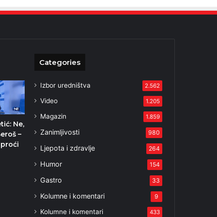
Categories
Izbor uredništva
2.562
Video
1.205
Magazin
1.859
tić: Ne,
Zanimljivosti
980
eroš –
proći
Ljepota i zdravlje
264
Humor
154
Gastro
33
Kolumne i komentari
9
Kolumne i komentari
433