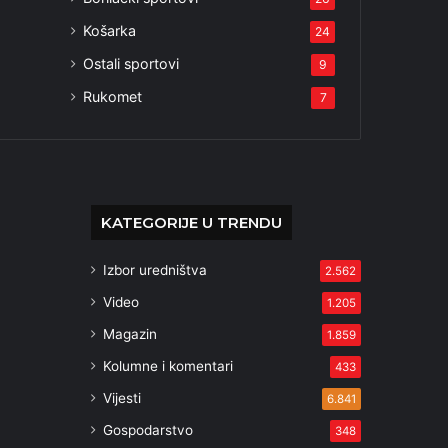
Košarka
24
Ostali sportovi
9
Rukomet
7
KATEGORIJE U TRENDU
Izbor uredništva
2.562
Video
1.205
Magazin
1.859
Kolumne i komentari
433
Vijesti
6.841
Gospodarstvo
348