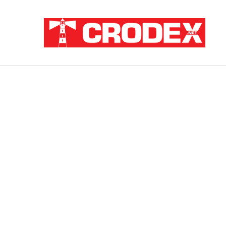
Breaking News
ZATAJENA ULOGA HVO-a U “OLUJI”