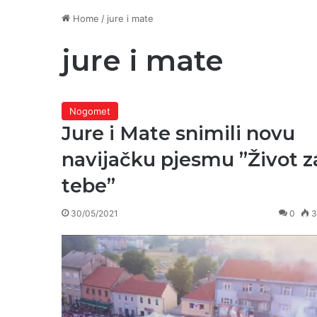
Home
/
jure i mate
jure i mate
Nogomet
Jure i Mate snimili novu
navijačku pjesmu ”Život z
tebe”
30/05/2021
0
3