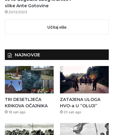
slike Ante Gotovine
20/12/2023
Učitaj više
NAJNOVIJE
TRI DESETLJEĆA
ZATAJENA ULOGA
KRIKOVA OČAJNIKA
HVO-a U “OLUJI”
18 sati ago
20 sati ago