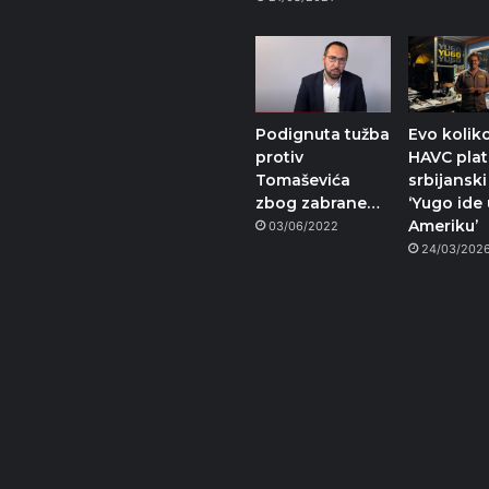
Podignuta tužba
Evo koliko
protiv
HAVC plat
Tomaševića
srbijanski
zbog zabrane…
‘Yugo ide 
Ameriku’
03/06/2022
24/03/202