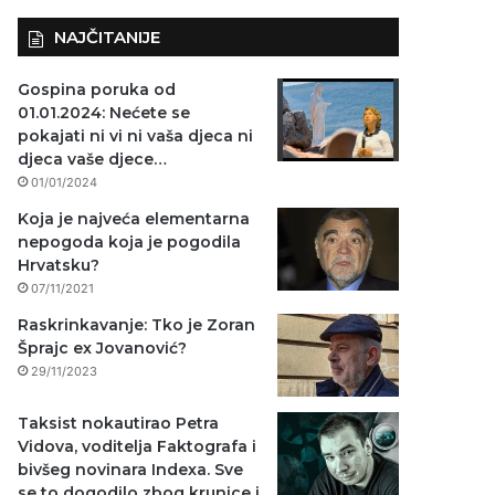
NAJČITANIJE
Gospina poruka od
01.01.2024: Nećete se
pokajati ni vi ni vaša djeca ni
djeca vaše djece…
01/01/2024
Koja je najveća elementarna
nepogoda koja je pogodila
Hrvatsku?
07/11/2021
Raskrinkavanje: Tko je Zoran
Šprajc ex Jovanović?
29/11/2023
Taksist nokautirao Petra
Vidova, voditelja Faktografa i
bivšeg novinara Indexa. Sve
se to dogodilo zbog krunice i