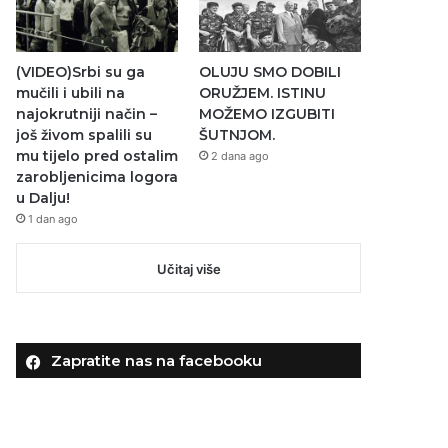
(VIDEO)Srbi su ga
OLUJU SMO DOBILI
mučili i ubili na
ORUŽJEM. ISTINU
najokrutniji način –
MOŽEMO IZGUBITI
još živom spalili su
ŠUTNJOM.
mu tijelo pred ostalim
2 dana ago
zarobljenicima logora
u Dalju!
1 dan ago
Učitaj više
Zapratite nas na facebooku