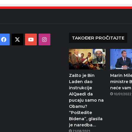
TAKOĐER PROČITAJTE
Facebook
X
YouTube
Instagram
Zašto je Bin
Marin Mile
Laden dao
ministre B
instrukcije
neće vam 
AlQaedi da
10/01/2022
pucaju samo na
Obamu?
“Poštedite
Bidena”, glasila
je naredba…
21/08/2021