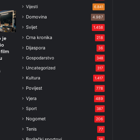
Vijesti
6.841
Domovina
4.987
Svijet
1.458
Crna kronika
218
 je
io
Dijaspora
36
 film
Gospodarstvo
u
348
Uncategorized
317
6
Kultura
1.417
Povijest
778
Vjera
489
Sport
387
Nogomet
206
Tenis
77
Borilački sportovi
26