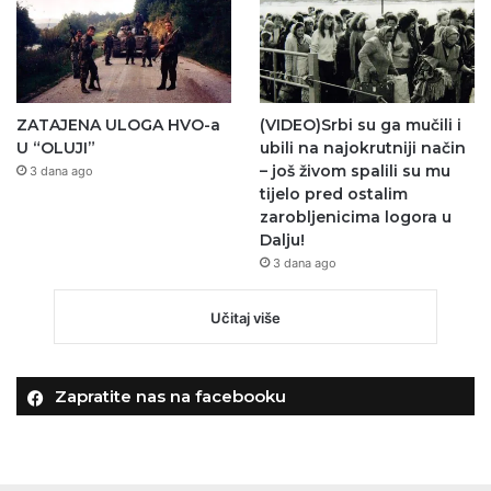
ZATAJENA ULOGA HVO-a
(VIDEO)Srbi su ga mučili i
U “OLUJI”
ubili na najokrutniji način
– još živom spalili su mu
3 dana ago
tijelo pred ostalim
zarobljenicima logora u
Dalju!
3 dana ago
Učitaj više
Zapratite nas na facebooku