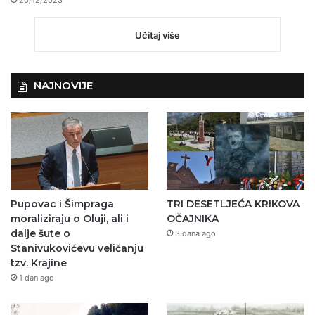
20/12/2023
Učitaj više
NAJNOVIJE
Pupovac i Šimpraga
TRI DESETLJEĆA KRIKOVA
moraliziraju o Oluji, ali i
OČAJNIKA
dalje šute o
3 dana ago
Stanivukovićevu veličanju
tzv. Krajine
1 dan ago