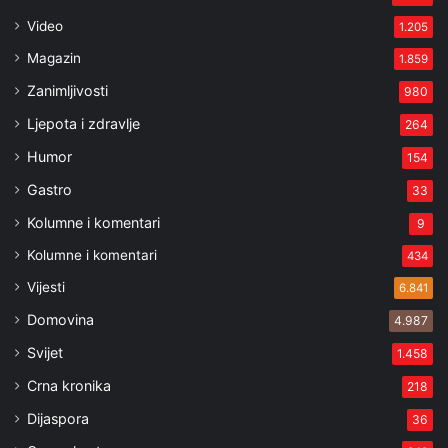
Video
1.205
Magazin
1.859
Zanimljivosti
980
Ljepota i zdravlje
264
Humor
154
Gastro
33
Kolumne i komentari
9
Kolumne i komentari
434
Vijesti
6.841
Domovina
4.987
Svijet
1.458
Crna kronika
218
Dijaspora
36