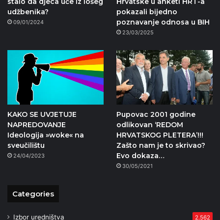
stalo da djeca uče iz lošeg
Hrvatske u anketi HRT-a
udžbenika?
pokazali bijedno
poznavanje odnosa u BIH
09/01/2024
23/03/2025
KAKO SE UVJETUJE
Pupovac 2001 godine
NAPREDOVANJE
odlikovan ‘REDOM
Ideologija »woke« na
HRVATSKOG PLETERA’!!!
sveučilištu
Zašto nam je to skrivao?
Evo dokaza…
24/04/2023
30/05/2021
Categories
Izbor uredništva
2.562