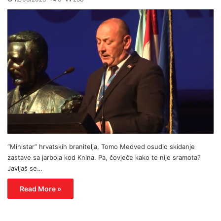
“Ministar” hrvatskih branitelja, Tomo Medved osudio skidanje
zastave sa jarbola kod Knina. Pa, čovječe kako te nije sramota?
Javljaš se…
Read More »