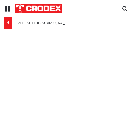
Menu
Tr
TRI DESETLJEĆA KRIKOVA OČAJNIKA