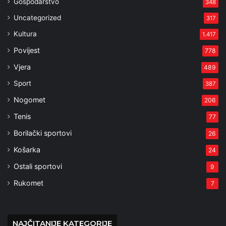
Gospodarstvo
348
Uncategorized
317
Kultura
1.417
Povijest
778
Vjera
489
Sport
387
Nogomet
206
Tenis
77
Borilački sportovi
26
Košarka
24
Ostali sportovi
9
Rukomet
7
NAJČITANIJE KATEGORIJE