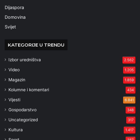
Dijaspora
Domovina
Svijet
KATEGORIJE U TRENDU
Izbor uredništva
2.562
Video
1.205
Magazin
1.859
Kolumne i komentari
434
Vijesti
6.841
Gospodarstvo
348
Uncategorized
317
Kultura
1.417
Sport