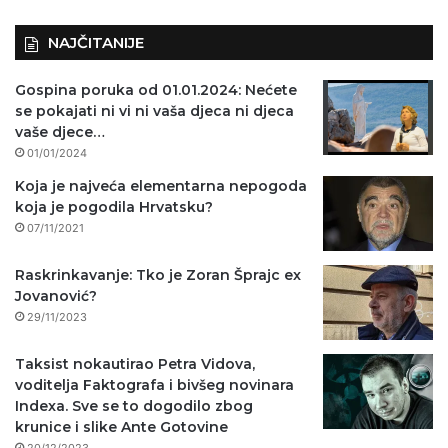
NAJČITANIJE
Gospina poruka od 01.01.2024: Nećete
se pokajati ni vi ni vaša djeca ni djeca
vaše djece…
01/01/2024
Koja je najveća elementarna nepogoda
koja je pogodila Hrvatsku?
07/11/2021
Raskrinkavanje: Tko je Zoran Šprajc ex
Jovanović?
29/11/2023
Taksist nokautirao Petra Vidova,
voditelja Faktografa i bivšeg novinara
Indexa. Sve se to dogodilo zbog
krunice i slike Ante Gotovine