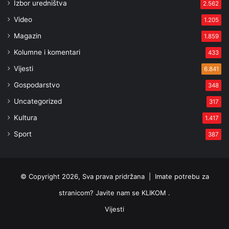
Izbor uredništva
2.562
Video
1.205
Magazin
1.859
Kolumne i komentari
433
Vijesti
6.841
Gospodarstvo
348
Uncategorized
317
Kultura
1.417
Sport
387
© Copyright 2026, Sva prava pridržana |
Imate potrebu za
stranicom? Javite nam se KLIKOM .
Vijesti