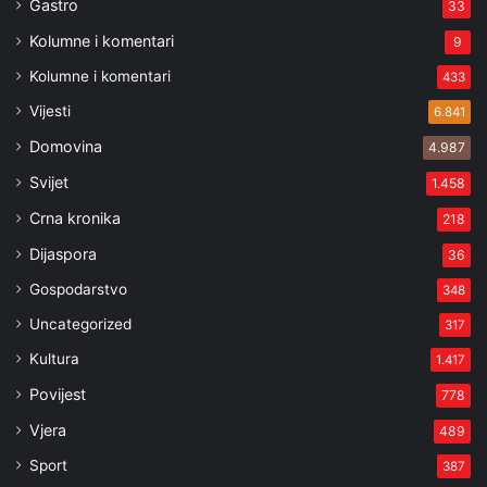
Gastro
33
Kolumne i komentari
9
Kolumne i komentari
433
Vijesti
6.841
Domovina
4.987
Svijet
1.458
Crna kronika
218
Dijaspora
36
Gospodarstvo
348
Uncategorized
317
Kultura
1.417
Povijest
778
Vjera
489
Sport
387