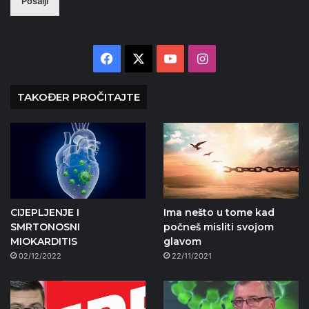
Pošalji
Facebook
X
YouTube
Instagram
TAKOĐER PROČITAJTE
CIJEPLJENJE I
Ima nešto u tome kad
SMRTONOSNI
počneš misliti svojom
MIOKARDITIS
glavom
02/12/2022
22/11/2021