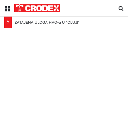
Menu
Tr
ZATAJENA ULOGA HVO-a U “OLUJI”