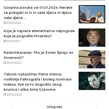
Gospina poruka od 01.01.2024: Nećete
se pokajati ni vi ni vaša djeca ni djeca
vaše djece…
01/01/2024
Koja je najveća elementarna nepogoda
koja je pogodila Hrvatsku?
07/11/2021
Raskrinkavanje: Tko je Zoran Šprajc ex
Jovanović?
29/11/2023
Taksist nokautirao Petra Vidova,
voditelja Faktografa i bivšeg novinara
Indexa. Sve se to dogodilo zbog
krunice i slike Ante Gotovine
20/12/2023
Učitaj više