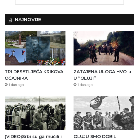
NAJNOVIJE
TRI DESETLJEĆA KRIKOVA
ZATAJENA ULOGA HVO-a
OČAJNIKA
U “OLUJI”
1 dan ago
1 dan ago
(VIDEO)Srbi su ga mučili i
OLUJU SMO DOBILI