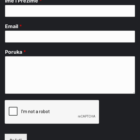
Ime i Prezime
*
Email
*
Poruka
*