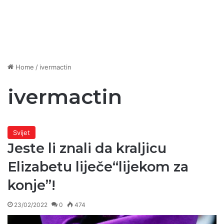
Home
/
ivermactin
ivermactin
Svijet
Jeste li znali da kraljicu
Elizabetu liječe“lijekom za
konje”!
23/02/2022
0
474