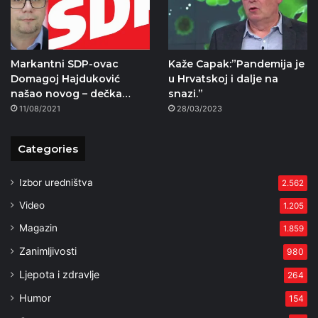
Markantni SDP-ovac
Kaže Capak:”Pandemija je
Domagoj Hajduković
u Hrvatskoj i dalje na
našao novog – dečka…
snazi.”
11/08/2021
28/03/2023
Categories
Izbor uredništva
2.562
Video
1.205
Magazin
1.859
Zanimljivosti
980
Ljepota i zdravlje
264
Humor
154