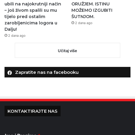
ubili na najokrutniji način
ORUŽJEM. ISTINU
– još živom spalili su mu
MOŽEMO IZGUBITI
tijelo pred ostalim
ŠUTNJOM.
zarobljenicima logora u
2 dana ago
Dalju!
2 dana ago
Učitaj više
Zapratite nas na facebooku
KONTAKTIRAJTE NAS