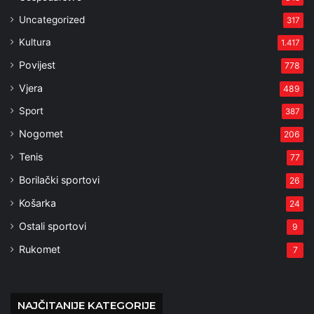
Uncategorized
317
Kultura
1.417
Povijest
778
Vjera
489
Sport
387
Nogomet
206
Tenis
77
Borilački sportovi
26
Košarka
24
Ostali sportovi
9
Rukomet
7
NAJČITANIJE KATEGORIJE