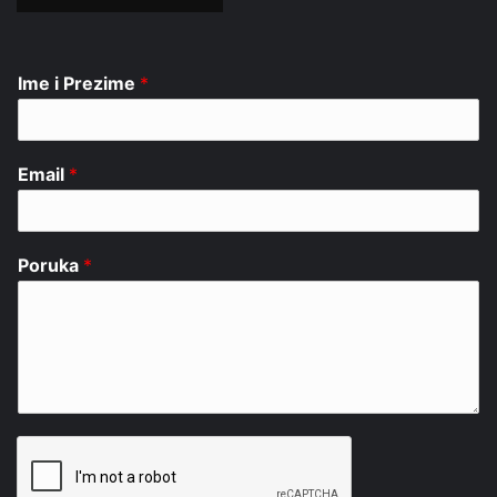
Ime i Prezime
*
Email
*
Poruka
*