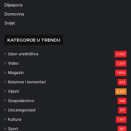
Dijaspora
Domovina
Svijet
KATEGORIJE U TRENDU
Izbor uredništva
2.562
Video
1.205
Magazin
1.859
Kolumne i komentari
433
Vijesti
6.841
Gospodarstvo
348
Uncategorized
317
Kultura
1.417
Sport
387