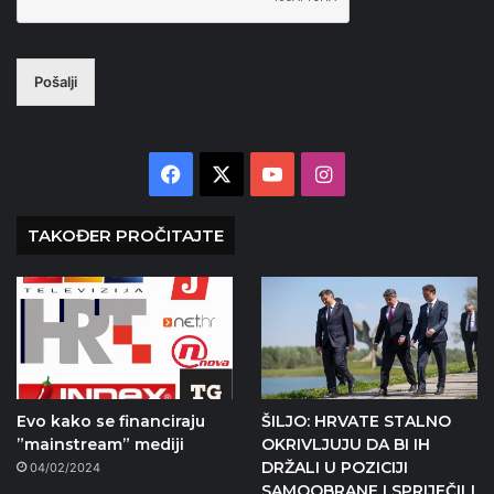
Pošalji
Facebook
X
YouTube
Instagram
TAKOĐER PROČITAJTE
Evo kako se financiraju
ŠILJO: HRVATE STALNO
”mainstream” mediji
OKRIVLJUJU DA BI IH
DRŽALI U POZICIJI
04/02/2024
SAMOOBRANE I SPRIJEČILI