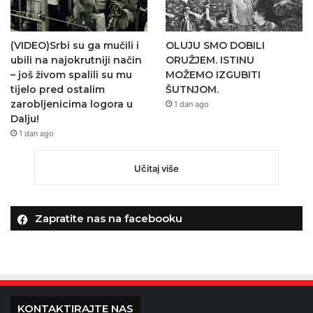
(VIDEO)Srbi su ga mučili i
OLUJU SMO DOBILI
ubili na najokrutniji način
ORUŽJEM. ISTINU
– još živom spalili su mu
MOŽEMO IZGUBITI
tijelo pred ostalim
ŠUTNJOM.
zarobljenicima logora u
1 dan ago
Dalju!
1 dan ago
Učitaj više
Zapratite nas na facebooku
KONTAKTIRAJTE NAS