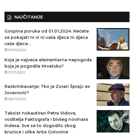
NAJČITANIJE
Gospina poruka od 01.01.2024: Nećete
se pokajati ni vi ni vaša djeca ni djeca
vaše djece…
01/01/2024
Koja je najveća elementarna nepogoda
koja je pogodila Hrvatsku?
07/11/2021
Raskrinkavanje: Tko je Zoran Šprajc ex
Jovanović?
29/11/2023
Taksist nokautirao Petra Vidova,
voditelja Faktografa i bivšeg novinara
Indexa. Sve se to dogodilo zbog
krunice i slike Ante Gotovine