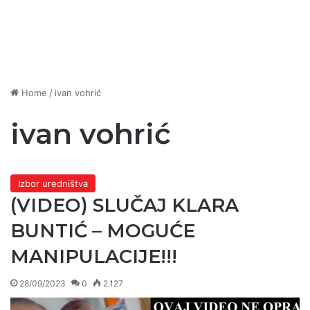
Home
/
ivan vohrić
ivan vohrić
Izbor uredništva
(VIDEO) SLUČAJ KLARA
BUNTIĆ – MOGUĆE
MANIPULACIJE!!!
28/09/2023
0
2.127