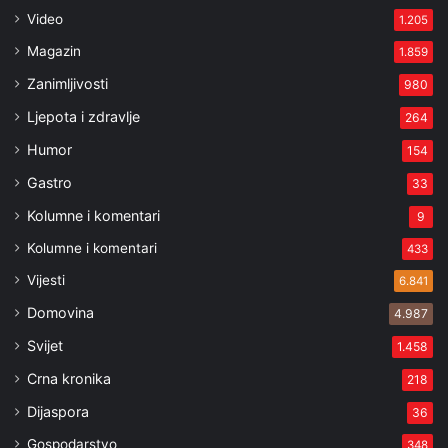
Video
1.205
Magazin
1.859
Zanimljivosti
980
Ljepota i zdravlje
264
Humor
154
Gastro
33
Kolumne i komentari
9
Kolumne i komentari
433
Vijesti
6.841
Domovina
4.987
Svijet
1.458
Crna kronika
218
Dijaspora
36
Gospodarstvo
348