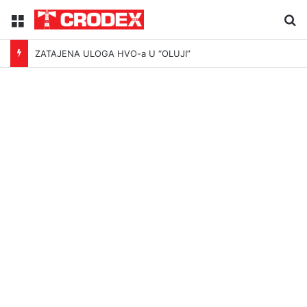
Menu
Tr
ZATAJENA ULOGA HVO-a U “OLUJI”