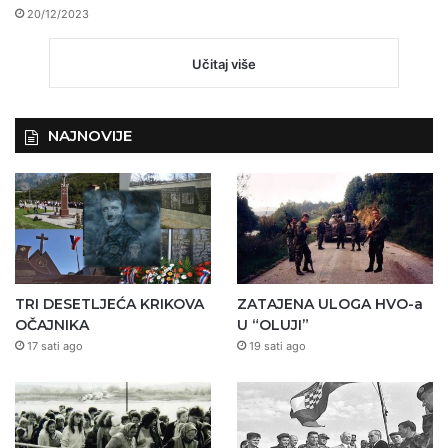
20/12/2023
Učitaj više
NAJNOVIJE
TRI DESETLJEĆA KRIKOVA
ZATAJENA ULOGA HVO-a
OČAJNIKA
U “OLUJI”
17 sati ago
19 sati ago