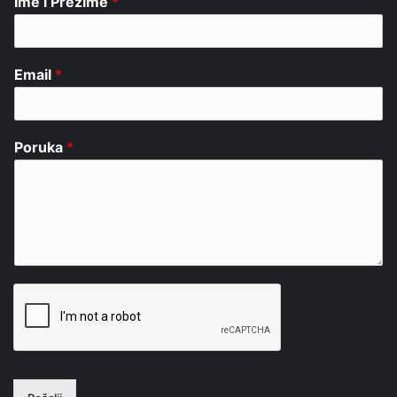
Ime i Prezime
*
Email
*
Poruka
*