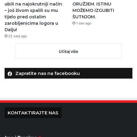
ubili na najokrutniji način
ORUŽJEM. ISTINU
– još živom spalili su mu
MOŽEMO IZGUBITI
tijelo pred ostalim
ŠUTNJOM.
zarobljenicima logora u
1 dan ago
Dalju!
22 sata ago
Učitaj više
Zapratite nas na facebooku
KONTAKTIRAJTE NAS