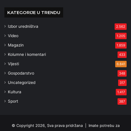
KATEGORIJE U TRENDU
Izbor uredništva
2.562
Video
1.205
Magazin
1.859
Kolumne i komentari
433
Vijesti
6.841
Gospodarstvo
348
Uncategorized
317
Kultura
1.417
Sport
387
© Copyright 2026, Sva prava pridržana |
Imate potrebu za