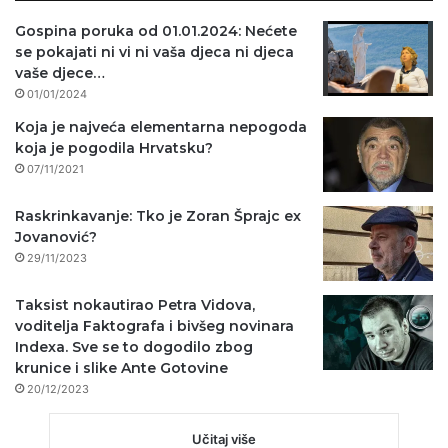
Gospina poruka od 01.01.2024: Nećete
se pokajati ni vi ni vaša djeca ni djeca
vaše djece…
01/01/2024
Koja je najveća elementarna nepogoda
koja je pogodila Hrvatsku?
07/11/2021
Raskrinkavanje: Tko je Zoran Šprajc ex
Jovanović?
29/11/2023
Taksist nokautirao Petra Vidova,
voditelja Faktografa i bivšeg novinara
Indexa. Sve se to dogodilo zbog
krunice i slike Ante Gotovine
20/12/2023
Učitaj više