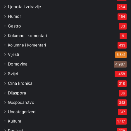
Ljepota i zdravlje
264
Humor
154
Gastro
33
Kolumne i komentari
9
Kolumne i komentari
433
Vijesti
6.841
Domovina
4.987
Svijet
1.458
Crna kronika
218
Dijaspora
36
Gospodarstvo
348
Uncategorized
317
Kultura
1.417
Povijest
778