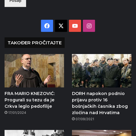
Pošalji
Facebook
X
YouTube
Instagram
TAKOĐER PROČITAJTE
FRA MARIO KNEZOVIĆ:
DORH napokon podnio
Progurali su tezu da je
prijavu protiv 16
Crkva leglo pedofilije
bošnjačkih časnika zbog
zločina nad Hrvatima
17/01/2024
07/09/2021