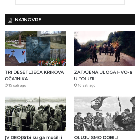
NAJNOVIJE
TRI DESETLJEĆA KRIKOVA
ZATAJENA ULOGA HVO-a
OČAJNIKA
U “OLUJI”
15 sati ago
16 sati ago
(VIDEO)Srbi su ga mučili i
OLUJU SMO DOBILI