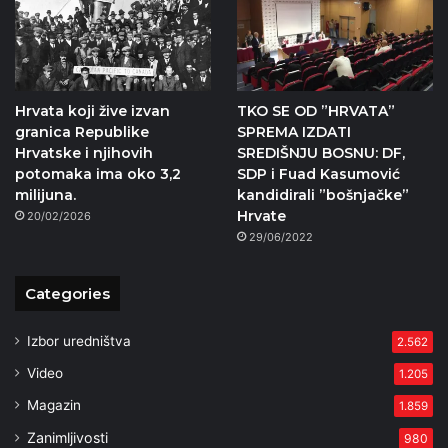
Hrvata koji žive izvan
TKO SE OD ”HRVATA”
granica Republike
SPREMA IZDATI
Hrvatske i njihovih
SREDIŠNJU BOSNU: DF,
potomaka ima oko 3,2
SDP i Fuad Kasumović
milijuna.
kandidirali ”bošnjačke”
Hrvate
20/02/2026
29/06/2022
Categories
Izbor uredništva
2.562
Video
1.205
Magazin
1.859
Zanimljivosti
980