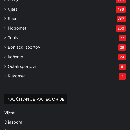
Vjera
489
Sport
387
Nogomet
206
Tenis
77
Borilački sportovi
26
Košarka
24
Ostali sportovi
9
Rukomet
7
NAJČITANIJE KATEGORIJE
Vijesti
Dijaspora