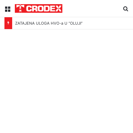
Menu
Tr
ZATAJENA ULOGA HVO-a U “OLUJI”