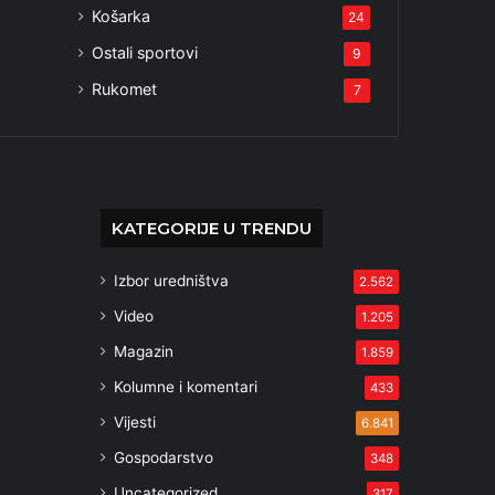
Košarka
24
Ostali sportovi
9
Rukomet
7
KATEGORIJE U TRENDU
Izbor uredništva
2.562
Video
1.205
Magazin
1.859
Kolumne i komentari
433
Vijesti
6.841
Gospodarstvo
348
Uncategorized
317