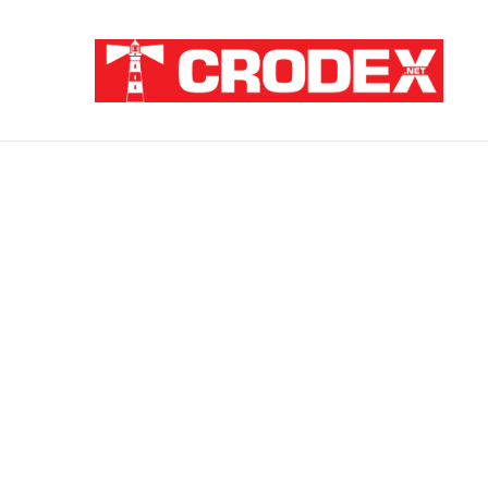
Breaking News
ZATAJENA ULOGA HVO-a U “OLUJI”