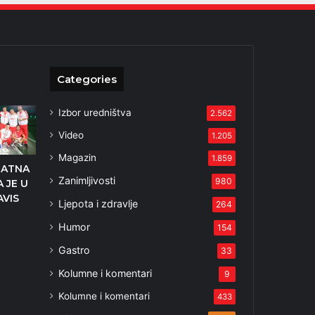
Categories
Izbor uredništva
2.562
Video
1.205
Magazin
1.859
JATNA
Zanimljivosti
980
 JE U
AVIS
Ljepota i zdravlje
264
Humor
154
Gastro
33
Kolumne i komentari
9
Kolumne i komentari
433