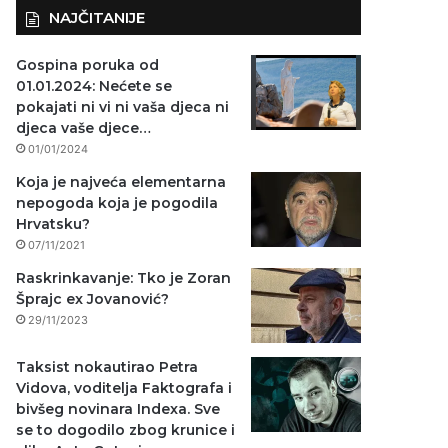
NAJČITANIJE
Gospina poruka od
01.01.2024: Nećete se
pokajati ni vi ni vaša djeca ni
djeca vaše djece…
01/01/2024
Koja je najveća elementarna
nepogoda koja je pogodila
Hrvatsku?
07/11/2021
Raskrinkavanje: Tko je Zoran
Šprajc ex Jovanović?
29/11/2023
Taksist nokautirao Petra
Vidova, voditelja Faktografa i
bivšeg novinara Indexa. Sve
se to dogodilo zbog krunice i