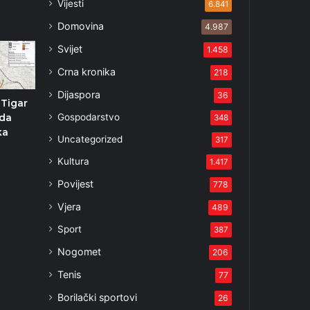
Vijesti
6.841
Domovina
4.987
Svijet
1.458
Crna kronika
218
Dijaspora
36
 Tigar
Gospodarstvo
ada
348
ka
Uncategorized
317
Kultura
1.417
Povijest
778
Vjera
489
Sport
387
Nogomet
206
Tenis
77
Borilački sportovi
26