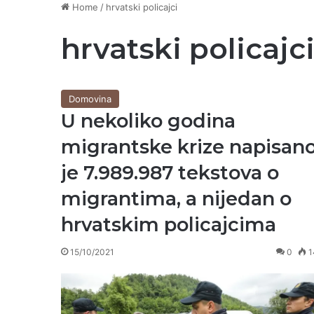
Home
/
hrvatski policajci
hrvatski policajc
Domovina
U nekoliko godina
migrantske krize napisan
je 7.989.987 tekstova o
migrantima, a nijedan o
hrvatskim policajcima
15/10/2021
0
1