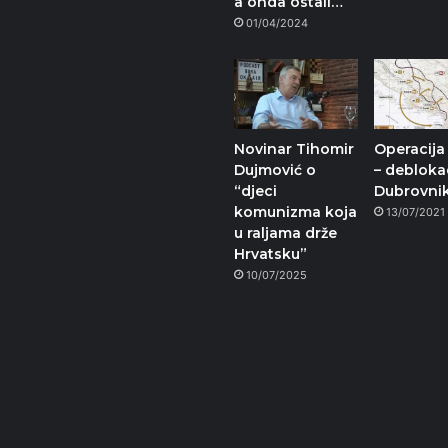
a onda ostali…
01/04/2024
Novinar Tihomir
Operacija
Dujmović o
– deblok
“djeci
Dubrovni
komunizma koja
13/07/2021
u raljama drže
Hrvatsku”
10/07/2025