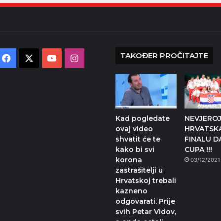
TAKOĐER PROČITAJTE
Facebook
X
YouTube
Instagram
Kad pogledate
NEVJERO
ovaj video
HRVATSKA
shvatit će te
FINALU D
kako bi svi
CUPA !!!
korona
03/12/2021
zastrašitelji u
Hrvatskoj trebali
kazneno
odgovarati. Prije
svih Petar Vidov,