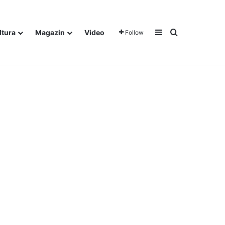
Sidebar
Traži
ltura
Magazin
Video
Follow