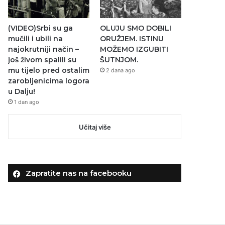
(VIDEO)Srbi su ga
OLUJU SMO DOBILI
mučili i ubili na
ORUŽJEM. ISTINU
najokrutniji način –
MOŽEMO IZGUBITI
još živom spalili su
ŠUTNJOM.
mu tijelo pred ostalim
2 dana ago
zarobljenicima logora
u Dalju!
1 dan ago
Učitaj više
Zapratite nas na facebooku