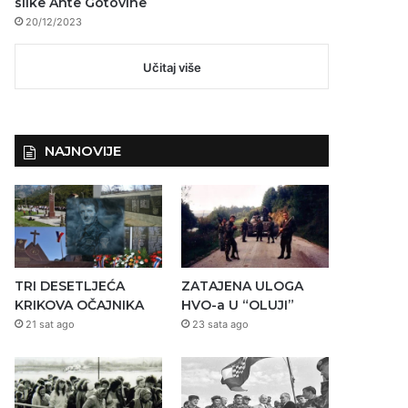
slike Ante Gotovine
20/12/2023
Učitaj više
NAJNOVIJE
TRI DESETLJEĆA
ZATAJENA ULOGA
KRIKOVA OČAJNIKA
HVO-a U “OLUJI”
21 sat ago
23 sata ago