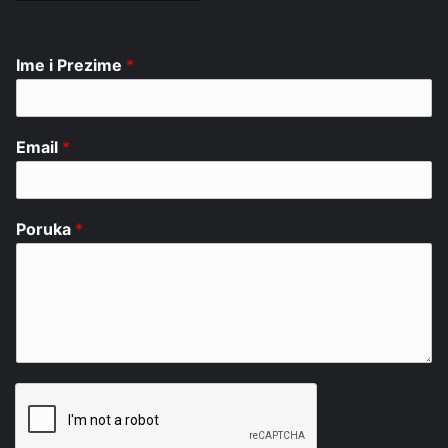
Ime i Prezime
*
Email
*
Poruka
*