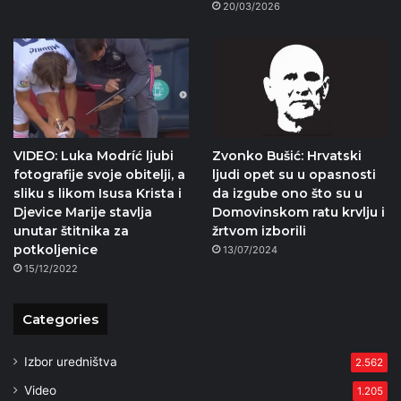
20/03/2026
VIDEO: Luka Modríć ljubi
Zvonko Bušić: Hrvatski
fotografije svoje obitelji, a
ljudi opet su u opasnosti
sliku s likom Isusa Krista i
da izgube ono što su u
Djevice Marije stavlja
Domovinskom ratu krvlju i
unutar štitnika za
žrtvom izborili
potkoljenice
13/07/2024
15/12/2022
Categories
Izbor uredništva
2.562
Video
1.205