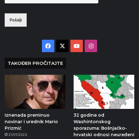
Pošalji
Facebook
X
YouTube
Instagram
TAKOĐER PROČITAJTE
Iznenada preminuo
32 godine od
novinar i urednik Mario
Washintonskog
Prizmić
sporazuma: Bošnjačko-
hrvatski odnosi neuređeni
21/01/2023