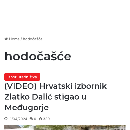
Home
/
hodočašće
hodočašće
Izbor uredništva
(VIDEO) Hrvatski izbornik
Zlatko Dalić stigao u
Međugorje
11/04/2024
0
339