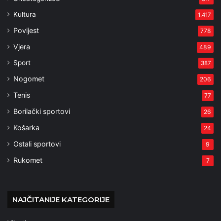
Kultura
1.417
Povijest
778
Vjera
489
Sport
387
Nogomet
206
Tenis
77
Borilački sportovi
26
Košarka
24
Ostali sportovi
9
Rukomet
7
NAJČITANIJE KATEGORIJE