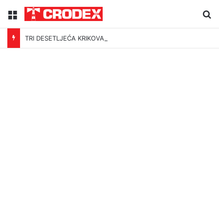
Menu
Tr
TRI DESETLJEĆA KRIKOVA OČAJNIKA