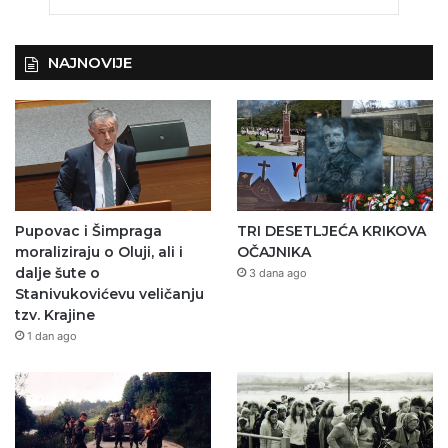
NAJNOVIJE
Pupovac i Šimpraga
TRI DESETLJEĆA KRIKOVA
moraliziraju o Oluji, ali i
OČAJNIKA
dalje šute o
3 dana ago
Stanivukovićevu veličanju
tzv. Krajine
1 dan ago