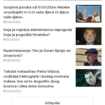
Gospina poruka od 01.01.2024: Nećete
se pokajati ni vi ni vaša djeca ni djeca
vaše djece…
01/01/2024
Koja je najveća elementarna nepogoda
koja je pogodila Hrvatsku?
07/11/2021
Raskrinkavanje: Tko je Zoran Šprajc ex
Jovanović?
29/11/2023
Taksist nokautirao Petra Vidova,
voditelja Faktografa i bivšeg novinara
Indexa. Sve se to dogodilo zbog
krunice i slike Ante Gotovine
20/12/2023
Učitaj više