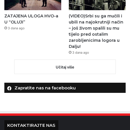
ZATAJENA ULOGA HVO-a
(VIDEO)Srbi su ga mučili i
U “OLUJI”
ubili na najokrutniji način
– još živom spalili su mu
3 dana ago
tijelo pred ostalim
zarobljenicima logora u
Dalju!
3 dana ago
Učitaj više
Zapratite nas na facebooku
KONTAKTIRAJTE NAS