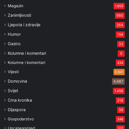
Magazin
1.859
Zanimljivosti
980
Ljepota i zdravlje
264
Humor
154
Gastro
33
Kolumne i komentari
9
Kolumne i komentari
434
Vijesti
6.841
Domovina
4.987
Svijet
1.458
Crna kronika
218
Dijaspora
36
Gospodarstvo
348
Uncategorized
317