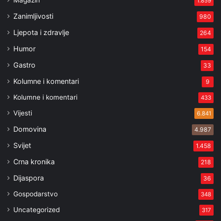
Magazin
1.859
Zanimljivosti
980
Ljepota i zdravlje
264
Humor
154
Gastro
33
Kolumne i komentari
9
Kolumne i komentari
433
Vijesti
6.841
Domovina
4.987
Svijet
1.458
Crna kronika
218
Dijaspora
36
Gospodarstvo
348
Uncategorized
317