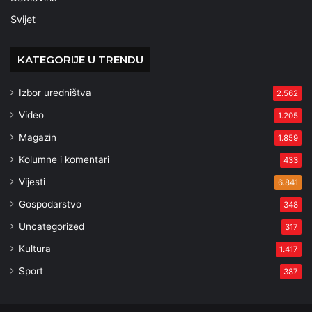
Svijet
KATEGORIJE U TRENDU
Izbor uredništva
2.562
Video
1.205
Magazin
1.859
Kolumne i komentari
433
Vijesti
6.841
Gospodarstvo
348
Uncategorized
317
Kultura
1.417
Sport
387