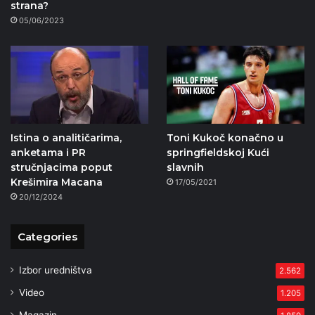
strana?
05/06/2023
Istina o analitičarima,
Toni Kukoč konačno u
anketama i PR
springfieldskoj Kući
stručnjacima poput
slavnih
Krešimira Macana
17/05/2021
20/12/2024
Categories
Izbor uredništva
2.562
Video
1.205