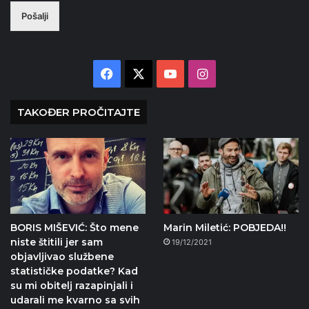
Pošalji
Facebook
X
YouTube
Instagram
TAKOĐER PROČITAJTE
BORIS MIŠEVIĆ: Što mene
Marin Miletić: POBJEDA!!
niste štitili jer sam
19/12/2021
objavljivao službene
statističke podatke? Kad
su mi obitelj razapinjali i
udarali me kvarno sa svih