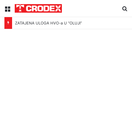
Menu
Tr
ZATAJENA ULOGA HVO-a U “OLUJI”