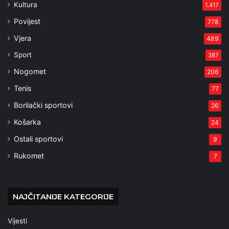
Kultura
1.417
Povijest
778
Vjera
489
Sport
387
Nogomet
206
Tenis
77
Borilački sportovi
26
Košarka
24
Ostali sportovi
9
Rukomet
7
NAJČITANIJE KATEGORIJE
Vijesti