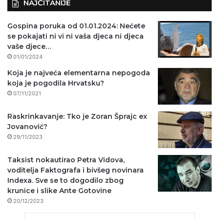
NAJČITANIJE
Gospina poruka od 01.01.2024: Nećete
se pokajati ni vi ni vaša djeca ni djeca
vaše djece…
01/01/2024
Koja je najveća elementarna nepogoda
koja je pogodila Hrvatsku?
07/11/2021
Raskrinkavanje: Tko je Zoran Šprajc ex
Jovanović?
29/11/2023
Taksist nokautirao Petra Vidova,
voditelja Faktografa i bivšeg novinara
Indexa. Sve se to dogodilo zbog
krunice i slike Ante Gotovine
20/12/2023