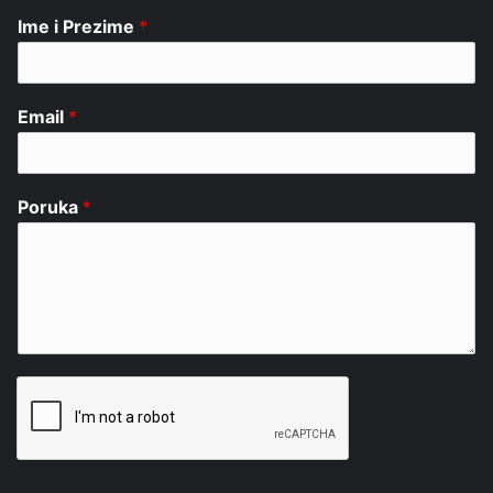
Ime i Prezime
*
Email
*
Poruka
*