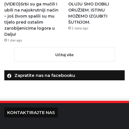
(VIDEO)Srbi su ga mučili i
OLUJU SMO DOBILI
ubili na najokrutniji način
ORUŽJEM. ISTINU
– još živom spalili su mu
MOŽEMO IZGUBITI
tijelo pred ostalim
ŠUTNJOM.
zarobljenicima logora u
2 dana ago
Dalju!
1 dan ago
Učitaj više
Zapratite nas na facebooku
KONTAKTIRAJTE NAS