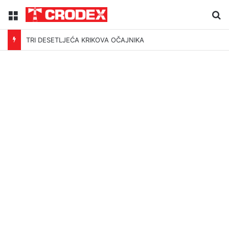
Menu
Tr
TRI DESETLJEĆA KRIKOVA OČAJNIKA