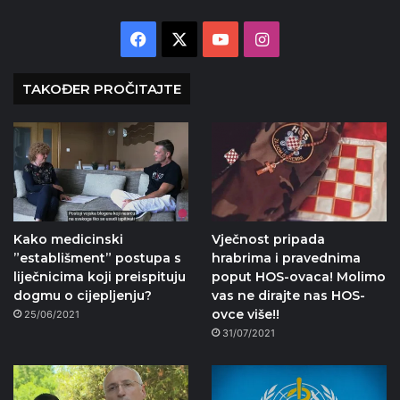
Facebook
X
YouTube
Instagram
TAKOĐER PROČITAJTE
Kako medicinski
Vječnost pripada
”establišment” postupa s
hrabrima i pravednima
liječnicima koji preispituju
poput HOS-ovaca! Molimo
dogmu o cijepljenju?
vas ne dirajte nas HOS-
ovce više!!
25/06/2021
31/07/2021