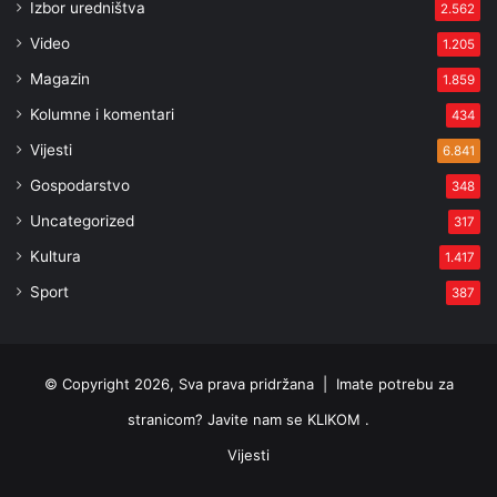
Izbor uredništva
2.562
Video
1.205
Magazin
1.859
Kolumne i komentari
434
Vijesti
6.841
Gospodarstvo
348
Uncategorized
317
Kultura
1.417
Sport
387
© Copyright 2026, Sva prava pridržana |
Imate potrebu za
stranicom? Javite nam se KLIKOM .
Vijesti