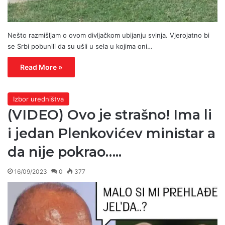
Nešto razmišljam o ovom divljačkom ubijanju svinja. Vjerojatno bi
se Srbi pobunili da su ušli u sela u kojima oni…
Read More »
Izbor uredništva
(VIDEO) Ovo je strašno! Ima li
i jedan Plenkovićev ministar a
da nije pokrao…..
16/09/2023
0
377