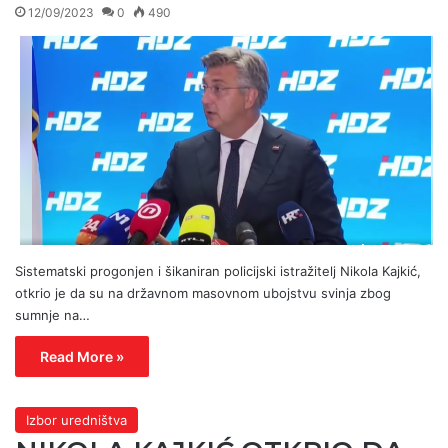
12/09/2023
0
490
Sistematski progonjen i šikaniran policijski istražitelj Nikola Kajkić,
otkrio je da su na državnom masovnom ubojstvu svinja zbog
sumnje na…
Read More »
Izbor uredništva