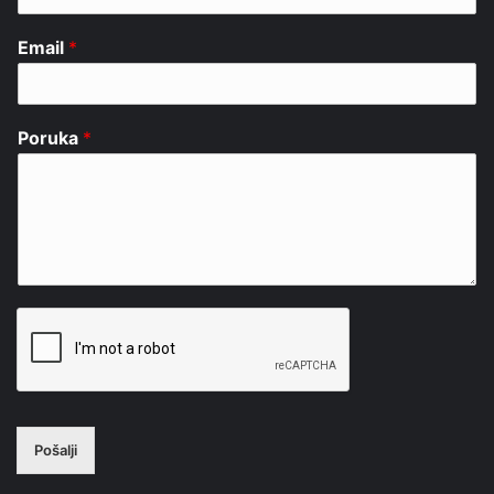
Email
*
Poruka
*
Pošalji