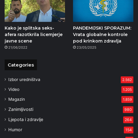
Kako je splitska seks-
PANDEMIJSKI SPORAZUM:
afera razotkrila licemjerje
Vrata globalne kontrole
javne scene
pod krinkom zdravlja
21/06/2022
23/05/2025
Categories
Izbor uredništva
2.562
Video
1.205
Magazin
1.859
Zanimljivosti
980
Ljepota i zdravlje
264
Humor
154