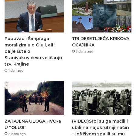
Pupovac i Šimpraga
TRI DESETLJEĆA KRIKOVA
moraliziraju o Oluji, ali i
OČAJNIKA
dalje šute o
3 dana ago
Stanivukovićevu veličanju
tzv. Krajine
1 dan ago
ZATAJENA ULOGA HVO-a
(VIDEO)Srbi su ga mučili i
U “OLUJI”
ubili na najokrutniji način
– još živom spalili su mu
3 dana ago