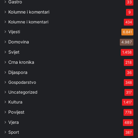
Gastro
33
Kolumne i komentari
9
Kolumne i komentari
434
Vijesti
6.841
Domovina
4.987
Svijet
1.458
Crna kronika
218
Dijaspora
36
Gospodarstvo
348
Uncategorized
317
Kultura
1.417
Povijest
778
Vjera
489
Sport
387