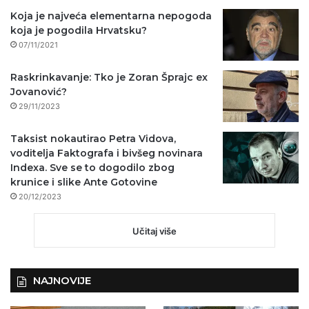
Koja je najveća elementarna nepogoda
koja je pogodila Hrvatsku?
07/11/2021
Raskrinkavanje: Tko je Zoran Šprajc ex
Jovanović?
29/11/2023
Taksist nokautirao Petra Vidova,
voditelja Faktografa i bivšeg novinara
Indexa. Sve se to dogodilo zbog
krunice i slike Ante Gotovine
20/12/2023
Učitaj više
NAJNOVIJE