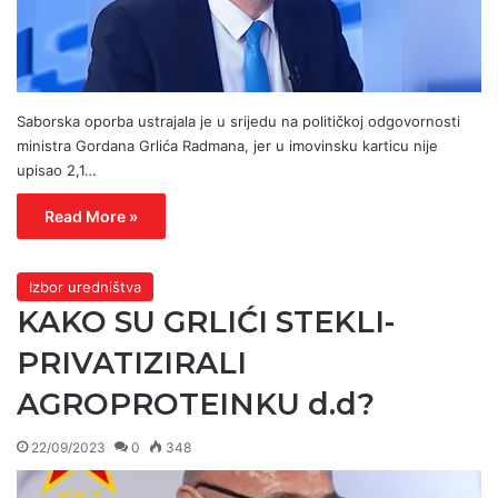
Saborska oporba ustrajala je u srijedu na političkoj odgovornosti
ministra Gordana Grlića Radmana, jer u imovinsku karticu nije
upisao 2,1…
Read More »
Izbor uredništva
KAKO SU GRLIĆI STEKLI-
PRIVATIZIRALI
AGROPROTEINKU d.d?
22/09/2023
0
348