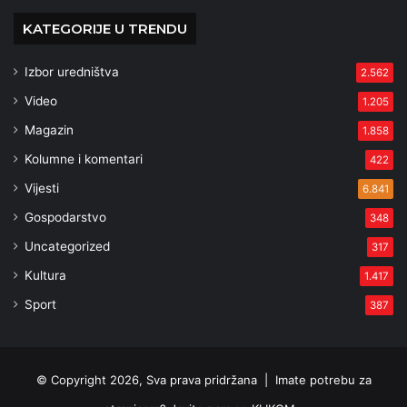
KATEGORIJE U TRENDU
Izbor uredništva
2.562
Video
1.205
Magazin
1.858
Kolumne i komentari
422
Vijesti
6.841
Gospodarstvo
348
Uncategorized
317
Kultura
1.417
Sport
387
© Copyright 2026, Sva prava pridržana |
Imate potrebu za