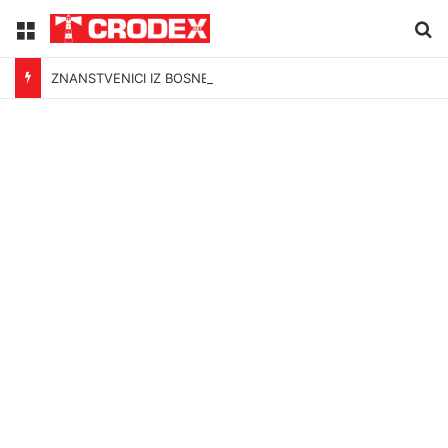
Menu
Tr
ZNANSTVENICI IZ BOSNE OTKRILI NACIZAM U – BOSNI!