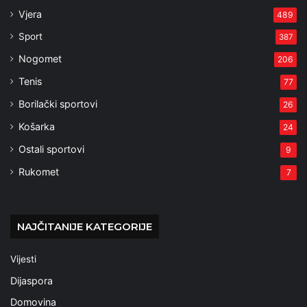
Vjera
489
Sport
387
Nogomet
206
Tenis
77
Borilački sportovi
26
Košarka
24
Ostali sportovi
9
Rukomet
7
NAJČITANIJE KATEGORIJE
Vijesti
Dijaspora
Domovina