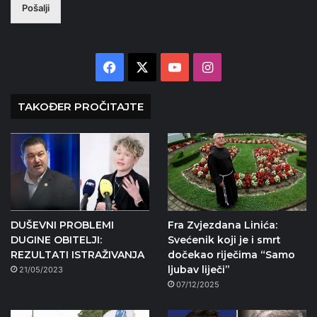
Pošalji
Facebook
X
YouTube
Instagram
TAKOĐER PROČITAJTE
DUŠEVNI PROBLEMI
Fra Zvjezdana Linića:
DUGINE OBITELJI:
Svećenik koji je i smrt
REZULTATI ISTRAŽIVANJA
dočekao riječima “Samo
ljubav liječi”
21/05/2023
07/12/2025