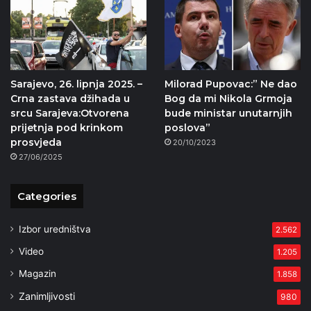
Sarajevo, 26. lipnja 2025. –
Milorad Pupovac:” Ne dao
Crna zastava džihada u
Bog da mi Nikola Grmoja
srcu Sarajeva:Otvorena
bude ministar unutarnjih
prijetnja pod krinkom
poslova”
prosvjeda
20/10/2023
27/06/2025
Categories
Izbor uredništva
2.562
Video
1.205
Magazin
1.858
Zanimljivosti
980