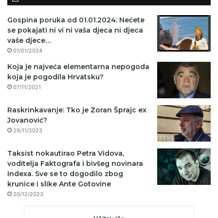
Gospina poruka od 01.01.2024: Nećete
se pokajati ni vi ni vaša djeca ni djeca
vaše djece…
01/01/2024
Koja je najveća elementarna nepogoda
koja je pogodila Hrvatsku?
07/11/2021
Raskrinkavanje: Tko je Zoran Šprajc ex
Jovanović?
29/11/2023
Taksist nokautirao Petra Vidova,
voditelja Faktografa i bivšeg novinara
Indexa. Sve se to dogodilo zbog
krunice i slike Ante Gotovine
20/12/2023