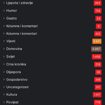
Ljepota i zdravlje
263
Humor
154
Gastro
33
Kolumne i komentari
9
Kolumne i komentari
422
Vijesti
6.841
Domovina
4.987
Svijet
1.458
Crna kronika
218
Dijaspora
36
Gospodarstvo
348
Uncategorized
317
Kultura
1.417
Povijest
778