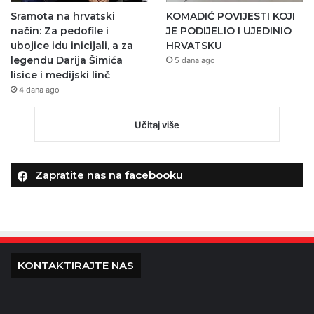
Sramota na hrvatski
KOMADIĆ POVIJESTI KOJI
način: Za pedofile i
JE PODIJELIO I UJEDINIO
ubojice idu inicijali, a za
HRVATSKU
legendu Darija Šimića
5 dana ago
lisice i medijski linč
4 dana ago
Učitaj više
Zapratite nas na facebooku
KONTAKTIRAJTE NAS