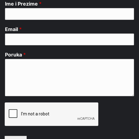
Ime i Prezime
*
Email
*
Poruka
*