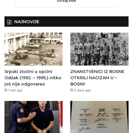
Učitaj više
NAJNOVIJE
Srpski zločini u općini
ZNANSTVENICI IZ BOSNE
Odžak (1992. – 1995.)-nitko
OTKRILI NACIZAM U –
još nije odgovarao
BOSNI!
1 dan ago
3 dana ago