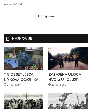
20/12/2023
Učitaj više
NAJNOVIJE
TRI DESETLJEĆA
ZATAJENA ULOGA
KRIKOVA OČAJNIKA
HVO-a U “OLUJI”
21 sat ago
22 sata ago