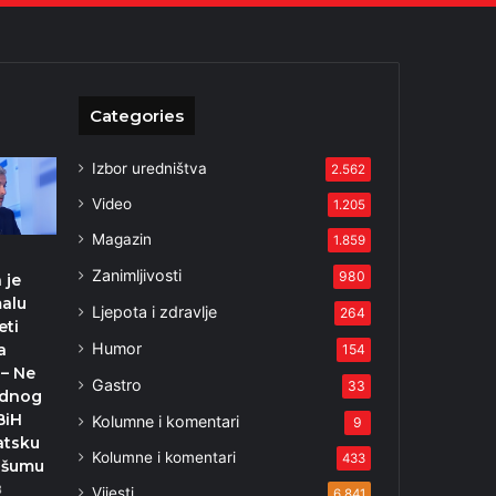
Categories
Izbor uredništva
2.562
Video
1.205
Magazin
1.859
Zanimljivosti
980
 je
malu
Ljepota i zdravlje
264
eti
Humor
a
154
– Ne
Gastro
33
ednog
BiH
Kolumne i komentari
9
atsku
Kolumne i komentari
433
z šumu
3
Vijesti
6.841