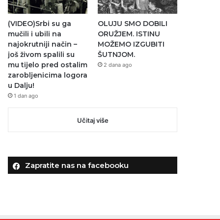
(VIDEO)Srbi su ga
OLUJU SMO DOBILI
mučili i ubili na
ORUŽJEM. ISTINU
najokrutniji način –
MOŽEMO IZGUBITI
još živom spalili su
ŠUTNJOM.
mu tijelo pred ostalim
2 dana ago
zarobljenicima logora
u Dalju!
1 dan ago
Učitaj više
Zapratite nas na facebooku