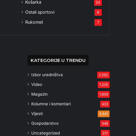
Košarka
24
Ostali sportovi
9
Rukomet
7
KATEGORIJE U TRENDU
Izbor uredništva
2.562
Video
1.205
Magazin
1.859
Kolumne i komentari
433
Vijesti
6.841
Gospodarstvo
348
Uncategorized
317