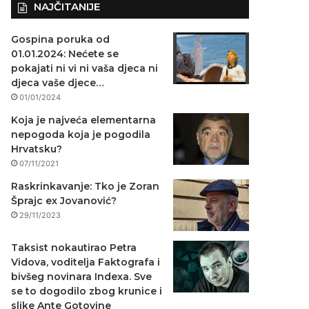
NAJČITANIJE
Gospina poruka od
01.01.2024: Nećete se
pokajati ni vi ni vaša djeca ni
djeca vaše djece…
01/01/2024
Koja je najveća elementarna
nepogoda koja je pogodila
Hrvatsku?
07/11/2021
Raskrinkavanje: Tko je Zoran
Šprajc ex Jovanović?
29/11/2023
Taksist nokautirao Petra
Vidova, voditelja Faktografa i
bivšeg novinara Indexa. Sve
se to dogodilo zbog krunice i
slike Ante Gotovine