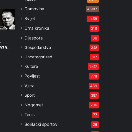
Domovina
4.987
Svijet
1.458
Crna kronika
218
Dijaspora
36
:
Gospodarstvo
1939…
348
3
Uncategorized
317
Kultura
1.417
Povijest
778
Vjera
489
Sport
387
Nogomet
206
Tenis
77
Borilački sportovi
26