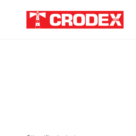
Breaking News
ZATAJENA ULOGA HVO-a U “OLUJI”