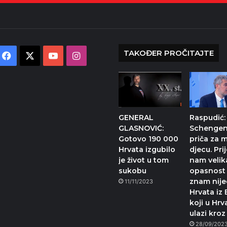
TAKOĐER PROČITAJTE
Facebook
X
YouTube
Instagram
GENERAL
Raspudić:
GLASNOVIĆ:
Schengen
Gotovo 190 000
priča za 
Hrvata izgubilo
djecu. Prij
je život u tom
nam velik
sukobu
opasnost 
znam nij
11/11/2023
Hrvata iz 
koji u Hrv
ulazi kro
28/09/202