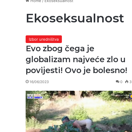
Home
/
Ekoseksualnost
Ekoseksualnost
Izbor uredništva
Evo zbog čega je
globalizam najveće zlo u
povijesti! Ovo je bolesno!
16/06/2023
0
3