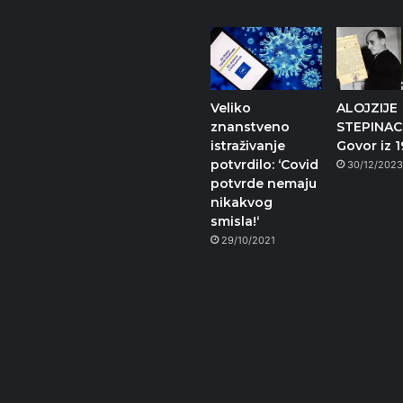
Veliko
ALOJZIJE
znanstveno
STEPINAC
istraživanje
Govor iz 
potvrdilo: ‘Covid
30/12/202
potvrde nemaju
nikakvog
smisla!‘
29/10/2021