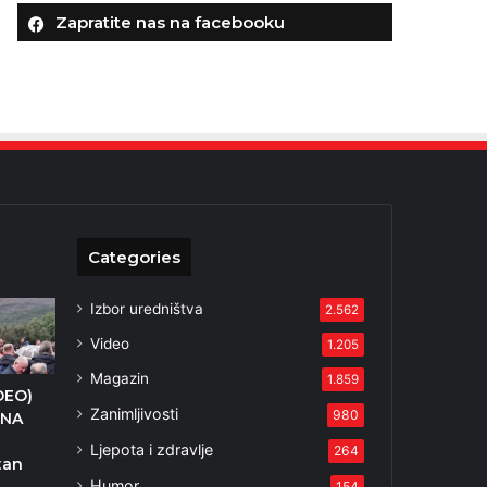
Zapratite nas na facebooku
Categories
Izbor uredništva
2.562
Video
1.205
Magazin
1.859
DEO)
Zanimljivosti
980
DNA
Ljepota i zdravlje
264
tan
Humor
154