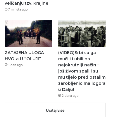
veličanju tzv. Krajine
7 minuta ago
ZATAJENA ULOGA
(VIDEO)Srbi su ga
HVO-a U “OLUJI”
mučili i ubili na
najokrutniji način –
1 dan ago
još živom spalili su
mu tijelo pred ostalim
zarobljenicima logora
u Dalju!
2 dana ago
Učitaj više