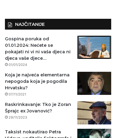
NAJČITANIJE
Gospina poruka od
01.01.2024: Nećete se
pokajati ni vi ni vaša djeca ni
djeca vaše djece…
01/01/2024
Koja je najveća elementarna
nepogoda koja je pogodila
Hrvatsku?
07/11/2021
Raskrinkavanje: Tko je Zoran
Šprajc ex Jovanović?
29/11/2023
Taksist nokautirao Petra