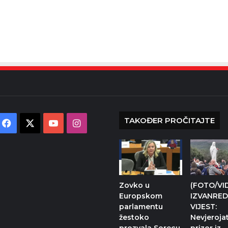
TAKOĐER PROČITAJTE
Facebook
X
YouTube
Instagram
Zovko u
(FOTO/VI
Europskom
IZVANRE
parlamentu
VIJEST:
žestoko
Nevjeroja