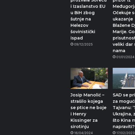
prozvala Sorecu
prizor iz
i Izaslanstvo EU
Međugorj
u BiH zbog
Očekuje s
šutnje na
ukazanje
Helezov
Blažene D
šovinistički
Marije. G
ispad
prisutnost
veliki dar
09/12/2025
nama
01/01/2024
Josip Manolić –
SAD se pr
strašilo kojega
za mogući
se ptice ne boje
Tajvanu: ‘
i Henry
Ukrajina, 
Kissinger za
što Kina 
sirotinju
napraviti?
16/04/2024
17/02/2023