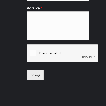
Poruka
*
Pošalji