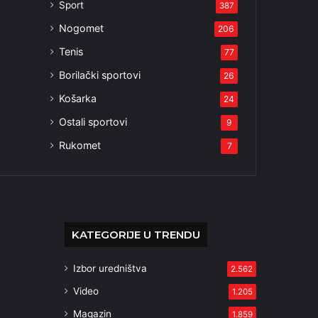
Sport
387
Nogomet
206
Tenis
77
Borilački sportovi
26
Košarka
24
Ostali sportovi
9
Rukomet
7
KATEGORIJE U TRENDU
Izbor uredništva
2.562
Video
1.205
Magazin
1.859