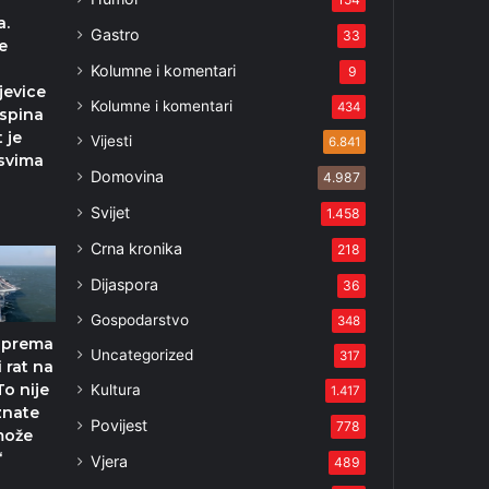
a.
Gastro
33
e
Kolumne i komentari
9
jevice
Kolumne i komentari
434
ospina
 je
Vijesti
6.841
 svima
Domovina
4.987
Svijet
1.458
Crna kronika
218
Dijaspora
36
Gospodarstvo
348
iprema
Uncategorized
317
 rat na
To nije
Kultura
1.417
znate
Povijest
778
može
‘
Vjera
489