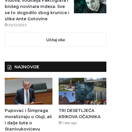
Vidova, voditelja Faktografa i
bivšeg novinara Indexa. Sve
se to dogodilo zbog krunice i
slike Ante Gotovine
20/12/2023
Učitaj više
NAJNOVIJE
Pupovac i Šimpraga
TRI DESETLJEĆA
moraliziraju o Oluji, ali
KRIKOVA OČAJNIKA
i dalje šute o
1 dan ago
Stanivukovićevu