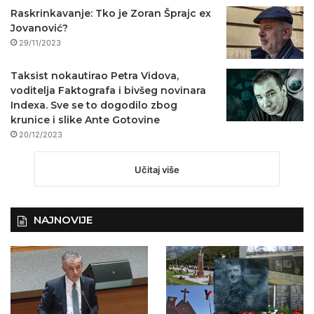
Raskrinkavanje: Tko je Zoran Šprajc ex
Jovanović?
29/11/2023
Taksist nokautirao Petra Vidova,
voditelja Faktografa i bivšeg novinara
Indexa. Sve se to dogodilo zbog
krunice i slike Ante Gotovine
20/12/2023
Učitaj više
NAJNOVIJE