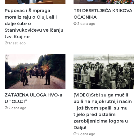
Pupovac i Šimpraga
TRI DESETLJEĆA KRIKOVA
moraliziraju o Oluji, ali i
OČAJNIKA
dalje šute o
2 dana ago
Stanivukovićevu veličanju
tzv. Krajine
17 sati ago
ZATAJENA ULOGA HVO-a
(VIDEO)Srbi su ga mučili i
U “OLUJI”
ubili na najokrutniji način
– još živom spalili su mu
2 dana ago
tijelo pred ostalim
zarobljenicima logora u
Dalju!
2 dana ago