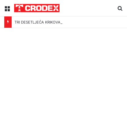
Menu
Tr
TRI DESETLJEĆA KRIKOVA OČAJNIKA