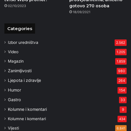
gotovo 270 osoba
02/10/2023
18/09/2021
Categories
Izbor uredništva
2.562
Video
1.205
Magazin
1.859
Zanimljivosti
980
Ljepota i zdravlje
264
Humor
154
Gastro
33
Kolumne i komentari
9
Kolumne i komentari
434
Vijesti
6.841