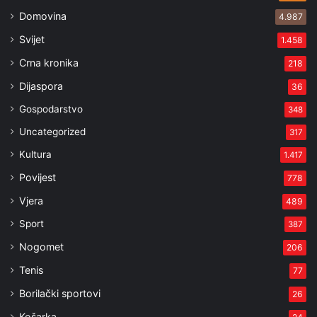
Domovina
4.987
Svijet
1.458
Crna kronika
218
Dijaspora
36
Gospodarstvo
348
Uncategorized
317
Kultura
1.417
Povijest
778
Vjera
489
Sport
387
Nogomet
206
Tenis
77
Borilački sportovi
26
Košarka